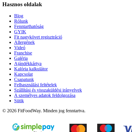
Hasznos oldalak
Blog
Rólunk
Fenntarthatóság
GYIK
Fit nagykövet regisztráció
Allergének
Videó
Franchise
Galéria
Ajándékkártya
Kalória kalkulátor
Kapcsolat
Csapatunk
Felhasználási feltételek
Szállítási és visszaküldési irányelvek
A személyes adatok feldolgozása
Sütik
© 2026 FitFoodWay. Minden jog fenntartva.