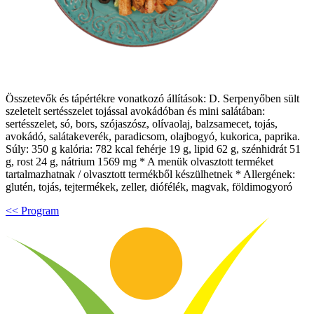
Összetevők és tápértékre vonatkozó állítások: D. Serpenyőben sült
szeletelt sertésszelet tojással avokádóban és mini salátában:
sertésszelet, só, bors, szójaszósz, olívaolaj, balzsamecet, tojás,
avokádó, salátakeverék, paradicsom, olajbogyó, kukorica, paprika.
Súly: 350 g kalória: 782 kcal fehérje 19 g, lipid 62 g, szénhidrát 51
g, rost 24 g, nátrium 1569 mg * A menük olvasztott terméket
tartalmazhatnak / olvasztott termékből készülhetnek * Allergének:
glutén, tojás, tejtermékek, zeller, diófélék, magvak, földimogyoró
<< Program