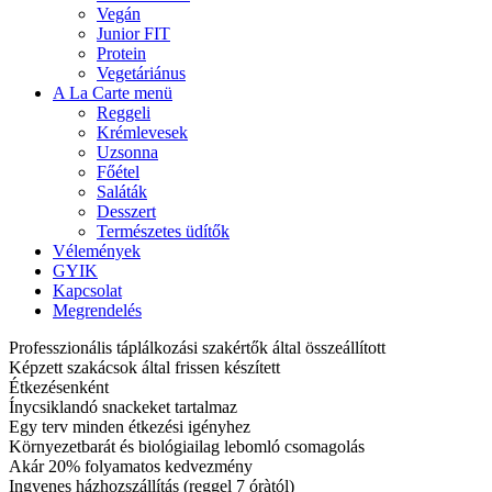
Vegán
Junior FIT
Protein
Vegetáriánus
A La Carte menü
Reggeli
Krémlevesek
Uzsonna
Főétel
Saláták
Desszert
Természetes üdítők
Vélemények
GYIK
Kapcsolat
Megrendelés
Professzionális táplálkozási szakértők által összeállított
Képzett szakácsok által frissen készített
Étkezésenként
Ínycsiklandó snackeket tartalmaz
Egy terv minden étkezési igényhez
Környezetbarát és biológiailag lebomló csomagolás
Akár 20% folyamatos kedvezmény
Ingyenes házhozszállítás (reggel 7 óràtól)