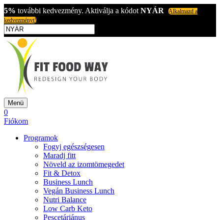
5%
további kedvezmény. Aktiválja a kódot
NYÁR
Alkalmazd a
kedvezményt!
Menü
0
Fiókom
Programok
Fogyj egészségesen
Maradj fitt
Növeld az izomtömegedet
Fit & Detox
Business Lunch
Vegán Business Lunch
Nutri Balance
Low Carb Keto
Pescetáriánus