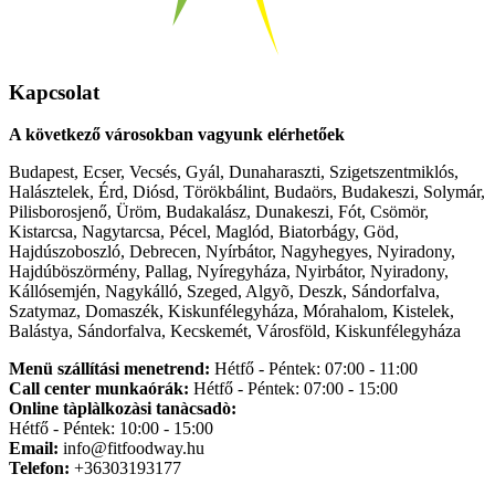
Kapcsolat
A következő városokban vagyunk elérhetőek
Budapest, Ecser, Vecsés, Gyál, Dunaharaszti, Szigetszentmiklós,
Halásztelek, Érd, Diósd, Törökbálint, Budaörs, Budakeszi, Solymár,
Pilisborosjenő, Üröm, Budakalász, Dunakeszi, Fót, Csömör,
Kistarcsa, Nagytarcsa, Pécel, Maglód, Biatorbágy, Göd,
Hajdúszoboszló, Debrecen, Nyírbátor, Nagyhegyes, Nyiradony,
Hajdúböszörmény, Pallag, Nyíregyháza, Nyirbátor, Nyiradony,
Kállósemjén, Nagykálló, Szeged, Algyõ, Deszk, Sándorfalva,
Szatymaz, Domaszék, Kiskunfélegyháza, Mórahalom, Kistelek,
Balástya, Sándorfalva, Kecskemét, Városföld, Kiskunfélegyháza
Menü szállítási menetrend:
Hétfő - Péntek: 07:00 - 11:00
Call center munkaórák:
Hétfő - Péntek: 07:00 - 15:00
Online tàplàlkozàsi tanàcsadò:
Hétfő - Péntek: 10:00 - 15:00
Email:
info@fitfoodway.hu
Telefon:
+36303193177