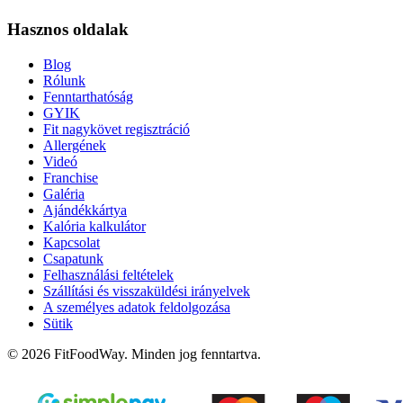
Hasznos oldalak
Blog
Rólunk
Fenntarthatóság
GYIK
Fit nagykövet regisztráció
Allergének
Videó
Franchise
Galéria
Ajándékkártya
Kalória kalkulátor
Kapcsolat
Csapatunk
Felhasználási feltételek
Szállítási és visszaküldési irányelvek
A személyes adatok feldolgozása
Sütik
© 2026 FitFoodWay. Minden jog fenntartva.