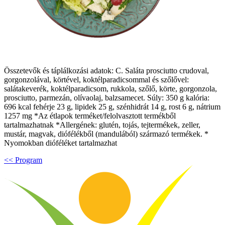
Összetevők és táplálkozási adatok: C. Saláta prosciutto crudoval,
gorgonzolával, körtével, koktélparadicsommal és szőlővel:
salátakeverék, koktélparadicsom, rukkola, szőlő, körte, gorgonzola,
prosciutto, parmezán, olívaolaj, balzsamecet. Súly: 350 g kalória:
696 kcal fehérje 23 g, lipidek 25 g, szénhidrát 14 g, rost 6 g, nátrium
1257 mg *Az étlapok terméket/felolvasztott termékből
tartalmazhatnak *Allergének: glutén, tojás, tejtermékek, zeller,
mustár, magvak, diófélékből (mandulából) származó termékek. *
Nyomokban dióféléket tartalmazhat
<< Program