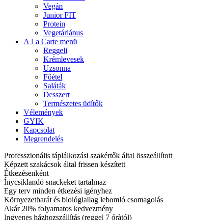
Vegán
Junior FIT
Protein
Vegetáriánus
A La Carte menü
Reggeli
Krémlevesek
Uzsonna
Főétel
Saláták
Desszert
Természetes üdítők
Vélemények
GYIK
Kapcsolat
Megrendelés
Professzionális táplálkozási szakértők által összeállított
Képzett szakácsok által frissen készített
Étkezésenként
Ínycsiklandó snackeket tartalmaz
Egy terv minden étkezési igényhez
Környezetbarát és biológiailag lebomló csomagolás
Akár 20% folyamatos kedvezmény
Ingyenes házhozszállítás (reggel 7 óràtól)