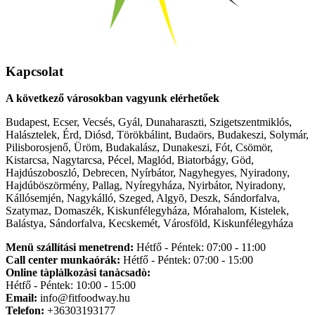
Kapcsolat
A következő városokban vagyunk elérhetőek
Budapest, Ecser, Vecsés, Gyál, Dunaharaszti, Szigetszentmiklós,
Halásztelek, Érd, Diósd, Törökbálint, Budaörs, Budakeszi, Solymár,
Pilisborosjenő, Üröm, Budakalász, Dunakeszi, Fót, Csömör,
Kistarcsa, Nagytarcsa, Pécel, Maglód, Biatorbágy, Göd,
Hajdúszoboszló, Debrecen, Nyírbátor, Nagyhegyes, Nyiradony,
Hajdúböszörmény, Pallag, Nyíregyháza, Nyirbátor, Nyiradony,
Kállósemjén, Nagykálló, Szeged, Algyõ, Deszk, Sándorfalva,
Szatymaz, Domaszék, Kiskunfélegyháza, Mórahalom, Kistelek,
Balástya, Sándorfalva, Kecskemét, Városföld, Kiskunfélegyháza
Menü szállítási menetrend:
Hétfő - Péntek: 07:00 - 11:00
Call center munkaórák:
Hétfő - Péntek: 07:00 - 15:00
Online tàplàlkozàsi tanàcsadò:
Hétfő - Péntek: 10:00 - 15:00
Email:
info@fitfoodway.hu
Telefon:
+36303193177