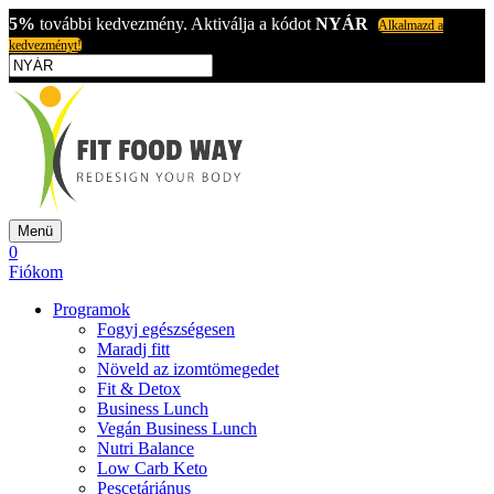
5%
további kedvezmény. Aktiválja a kódot
NYÁR
Alkalmazd a
kedvezményt!
Menü
0
Fiókom
Programok
Fogyj egészségesen
Maradj fitt
Növeld az izomtömegedet
Fit & Detox
Business Lunch
Vegán Business Lunch
Nutri Balance
Low Carb Keto
Pescetáriánus