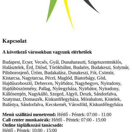
Kapcsolat
A következő városokban vagyunk elérhetőek
Budapest, Ecser, Vecsés, Gyál, Dunaharaszti, Szigetszentmiklós,
Halásztelek, Érd, Diósd, Törökbálint, Budaörs, Budakeszi, Solymár,
Pilisborosjenő, Üröm, Budakalász, Dunakeszi, Fót, Csömör,
Kistarcsa, Nagytarcsa, Pécel, Maglód, Biatorbágy, Göd,
Hajdúszoboszló, Debrecen, Nyírbátor, Nagyhegyes, Nyiradony,
Hajdúböszörmény, Pallag, Nyíregyháza, Nyirbátor, Nyiradony,
Kállósemjén, Nagykálló, Szeged, Algyõ, Deszk, Sándorfalva,
Szatymaz, Domaszék, Kiskunfélegyháza, Mórahalom, Kistelek,
Balástya, Sándorfalva, Kecskemét, Városföld, Kiskunfélegyháza
Menü szállítási menetrend:
Hétfő - Péntek: 07:00 - 11:00
Call center munkaórák:
Hétfő - Péntek: 07:00 - 15:00
Online tàplàlkozàsi tanàcsadò:
Hétfő - Péntek: 10:00 - 15:00