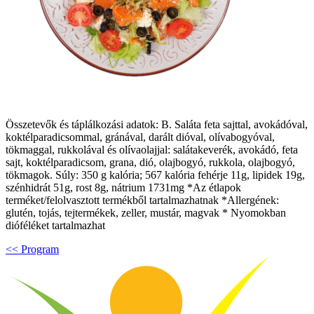
Összetevők és táplálkozási adatok: B. Saláta feta sajttal, avokádóval,
koktélparadicsommal, gránával, darált dióval, olívabogyóval,
tökmaggal, rukkolával és olívaolajjal: salátakeverék, avokádó, feta
sajt, koktélparadicsom, grana, dió, olajbogyó, rukkola, olajbogyó,
tökmagok. Súly: 350 g kalória; 567 kalória fehérje 11g, lipidek 19g,
szénhidrát 51g, rost 8g, nátrium 1731mg *Az étlapok
terméket/felolvasztott termékből tartalmazhatnak *Allergének:
glutén, tojás, tejtermékek, zeller, mustár, magvak * Nyomokban
dióféléket tartalmazhat
<< Program