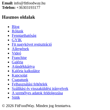
Email:
info@fitfoodway.hu
Telefon:
+36303193177
Hasznos oldalak
Blog
Rólunk
Fenntarthatóság
GYIK
Fit nagykövet regisztráció
Allergének
Videó
Franchise
Galéria
Ajándékkártya
Kalória kalkulátor
Kapcsolat
Csapatunk
Felhasználási feltételek
Szállítási és visszaküldési irányelvek
A személyes adatok feldolgozása
Sütik
© 2026 FitFoodWay. Minden jog fenntartva.