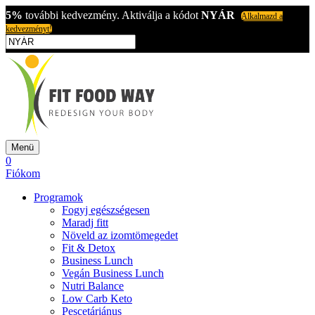
5%
további kedvezmény. Aktiválja a kódot
NYÁR
Alkalmazd a
kedvezményt!
Menü
0
Fiókom
Programok
Fogyj egészségesen
Maradj fitt
Növeld az izomtömegedet
Fit & Detox
Business Lunch
Vegán Business Lunch
Nutri Balance
Low Carb Keto
Pescetáriánus