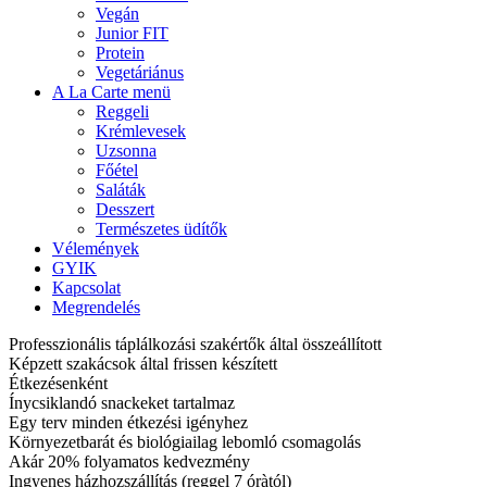
Vegán
Junior FIT
Protein
Vegetáriánus
A La Carte menü
Reggeli
Krémlevesek
Uzsonna
Főétel
Saláták
Desszert
Természetes üdítők
Vélemények
GYIK
Kapcsolat
Megrendelés
Professzionális táplálkozási szakértők által összeállított
Képzett szakácsok által frissen készített
Étkezésenként
Ínycsiklandó snackeket tartalmaz
Egy terv minden étkezési igényhez
Környezetbarát és biológiailag lebomló csomagolás
Akár 20% folyamatos kedvezmény
Ingyenes házhozszállítás (reggel 7 óràtól)