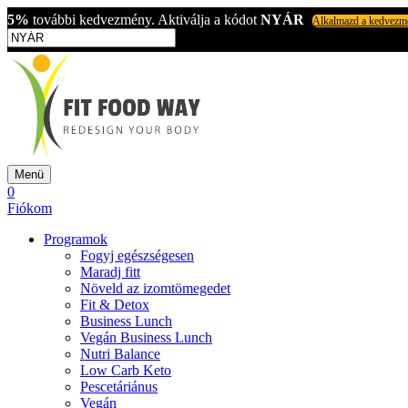
5%
további kedvezmény. Aktiválja a kódot
NYÁR
Alkalmazd a kedvezm
Menü
0
Fiókom
Programok
Fogyj egészségesen
Maradj fitt
Növeld az izomtömegedet
Fit & Detox
Business Lunch
Vegán Business Lunch
Nutri Balance
Low Carb Keto
Pescetáriánus
Vegán