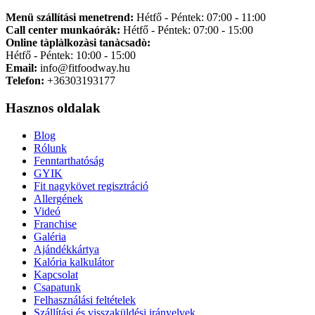
Menü szállítási menetrend:
Hétfő - Péntek: 07:00 - 11:00
Call center munkaórák:
Hétfő - Péntek: 07:00 - 15:00
Online tàplàlkozàsi tanàcsadò:
Hétfő - Péntek: 10:00 - 15:00
Email:
info@fitfoodway.hu
Telefon:
+36303193177
Hasznos oldalak
Blog
Rólunk
Fenntarthatóság
GYIK
Fit nagykövet regisztráció
Allergének
Videó
Franchise
Galéria
Ajándékkártya
Kalória kalkulátor
Kapcsolat
Csapatunk
Felhasználási feltételek
Szállítási és visszaküldési irányelvek