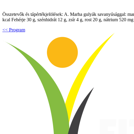
Összetevők és tápértékjelölések: A. Marha gulyák savanyúsággal: marh
kcal Fehérje 30 g, szénhidrát 12 g, zsír 4 g, rost 20 g, nátrium 520 m
<< Program