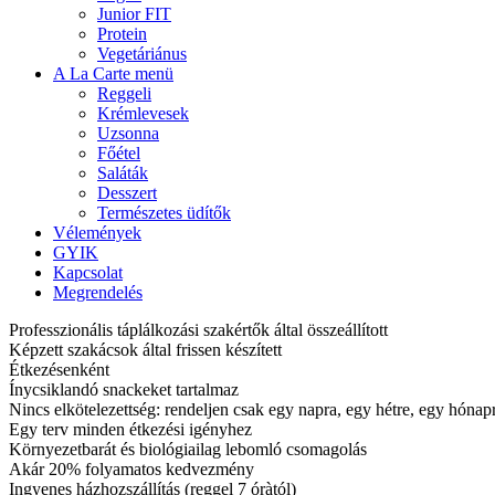
Junior FIT
Protein
Vegetáriánus
A La Carte menü
Reggeli
Krémlevesek
Uzsonna
Főétel
Saláták
Desszert
Természetes üdítők
Vélemények
GYIK
Kapcsolat
Megrendelés
Professzionális táplálkozási szakértők által összeállított
Képzett szakácsok által frissen készített
Étkezésenként
Ínycsiklandó snackeket tartalmaz
Nincs elkötelezettség: rendeljen csak egy napra, egy hétre, egy hóna
Egy terv minden étkezési igényhez
Környezetbarát és biológiailag lebomló csomagolás
Akár 20% folyamatos kedvezmény
Ingyenes házhozszállítás (reggel 7 óràtól)