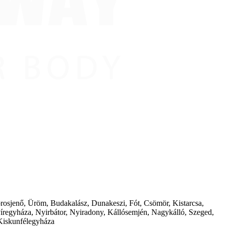
borosjenő, Üröm, Budakalász, Dunakeszi, Fót, Csömör, Kistarcsa,
íregyháza, Nyirbátor, Nyiradony, Kállósemjén, Nagykálló, Szeged,
Kiskunfélegyháza