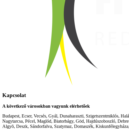
Kapcsolat
A következő városokban vagyunk elérhetőek
Budapest, Ecser, Vecsés, Gyál, Dunaharaszti, Szigetszentmiklós, Hal
Nagytarcsa, Pécel, Maglód, Biatorbágy, Göd, Hajdúszoboszló, Debre
Algyõ, Deszk, Sándorfalva, Szatymaz, Domaszék, Kiskunfélegyháza,