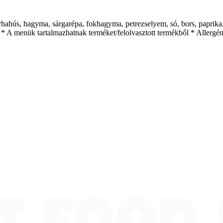
ahús, hagyma, sárgarépa, fokhagyma, petrezselyem, só, bors, paprika, 
g * A menük tartalmazhatnak terméket/felolvasztott termékből * Allergén