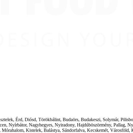
ásztelek, Érd, Diósd, Törökbálint, Budaörs, Budakeszi, Solymár, Pilis
cen, Nyírbátor, Nagyhegyes, Nyiradony, Hajdúböszörmény, Pallag, Ny
 Mórahalom, Kistelek, Balástya, Sándorfalva, Kecskemét, Városföld, 