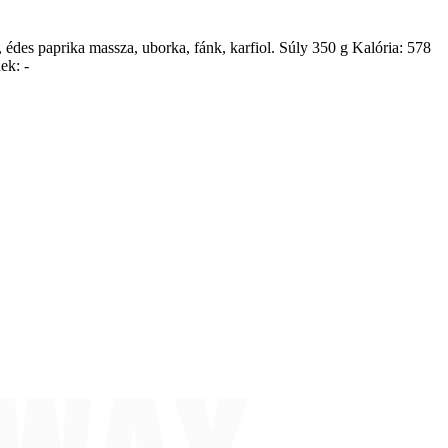
édes paprika massza, uborka, fánk, karfiol. Súly 350 g Kalória: 578
ek: -