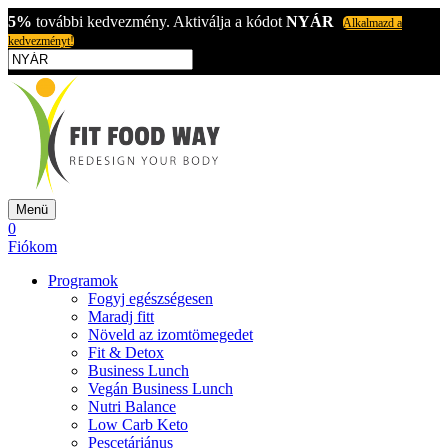
5%
további kedvezmény. Aktiválja a kódot
NYÁR
Alkalmazd a
kedvezményt!
Menü
0
Fiókom
Programok
Fogyj egészségesen
Maradj fitt
Növeld az izomtömegedet
Fit & Detox
Business Lunch
Vegán Business Lunch
Nutri Balance
Low Carb Keto
Pescetáriánus