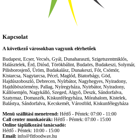
Kapcsolat
A következő városokban vagyunk elérhetőek
Budapest, Ecser, Vecsés, Gyál, Dunaharaszti, Szigetszentmiklós,
Halásztelek, Érd, Diósd, Törökbálint, Budaörs, Budakeszi, Solymár,
Pilisborosjenő, Üröm, Budakalász, Dunakeszi, Fót, Csömör,
Kistarcsa, Nagytarcsa, Pécel, Maglód, Biatorbágy, Göd,
Hajdúszoboszló, Debrecen, Nyírbátor, Nagyhegyes, Nyiradony,
Hajdúböszörmény, Pallag, Nyíregyháza, Nyirbátor, Nyiradony,
Kállósemjén, Nagykálló, Szeged, Algyõ, Deszk, Sándorfalva,
Szatymaz, Domaszék, Kiskunfélegyháza, Mórahalom, Kistelek,
Balástya, Sándorfalva, Kecskemét, Városföld, Kiskunfélegyháza
Menü szállítási menetrend:
Hétfő - Péntek: 07:00 - 11:00
Call center munkaórák:
Hétfő - Péntek: 07:00 - 15:00
Online tàplàlkozàsi tanàcsadò:
Hétfő - Péntek: 10:00 - 15:00
Email:
info@fitfoodway.hu