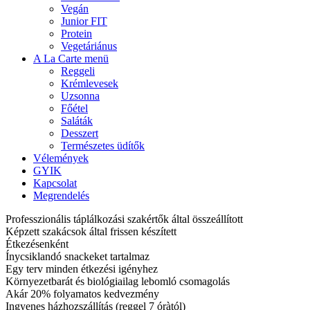
Vegán
Junior FIT
Protein
Vegetáriánus
A La Carte menü
Reggeli
Krémlevesek
Uzsonna
Főétel
Saláták
Desszert
Természetes üdítők
Vélemények
GYIK
Kapcsolat
Megrendelés
Professzionális táplálkozási szakértők által összeállított
Képzett szakácsok által frissen készített
Étkezésenként
Ínycsiklandó snackeket tartalmaz
Egy terv minden étkezési igényhez
Környezetbarát és biológiailag lebomló csomagolás
Akár 20% folyamatos kedvezmény
Ingyenes házhozszállítás (reggel 7 óràtól)