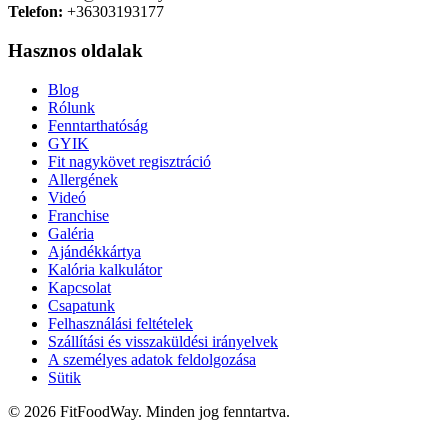
Telefon:
+36303193177
Hasznos oldalak
Blog
Rólunk
Fenntarthatóság
GYIK
Fit nagykövet regisztráció
Allergének
Videó
Franchise
Galéria
Ajándékkártya
Kalória kalkulátor
Kapcsolat
Csapatunk
Felhasználási feltételek
Szállítási és visszaküldési irányelvek
A személyes adatok feldolgozása
Sütik
© 2026 FitFoodWay. Minden jog fenntartva.