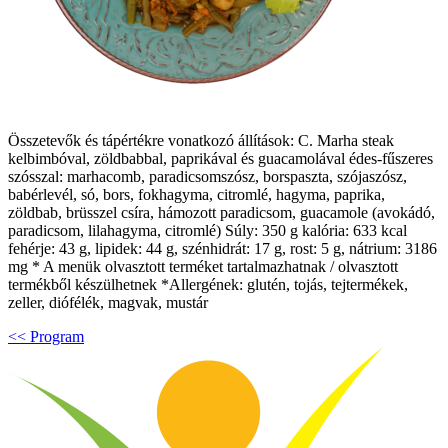
Összetevők és tápértékre vonatkozó állítások: C. Marha steak
kelbimbóval, zöldbabbal, paprikával és guacamolával édes-fűszeres
szósszal: marhacomb, paradicsomszósz, borspaszta, szójaszósz,
babérlevél, só, bors, fokhagyma, citromlé, hagyma, paprika,
zöldbab, brüsszel csíra, hámozott paradicsom, guacamole (avokádó,
paradicsom, lilahagyma, citromlé) Súly: 350 g kalória: 633 kcal
fehérje: 43 g, lipidek: 44 g, szénhidrát: 17 g, rost: 5 g, nátrium: 3186
mg * A menük olvasztott terméket tartalmazhatnak / olvasztott
termékből készülhetnek *Allergének: glutén, tojás, tejtermékek,
zeller, diófélék, magvak, mustár
<< Program