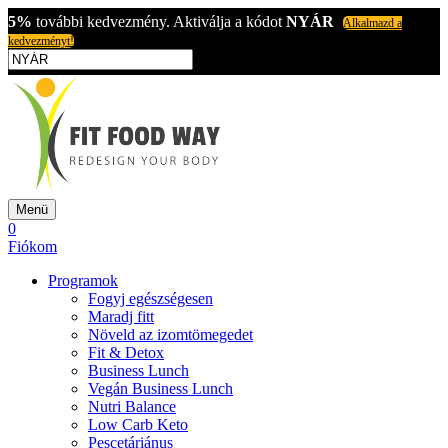
5%
további kedvezmény. Aktiválja a kódot
NYÁR
Alkalmazd a
kedvezményt!
Menü
0
Fiókom
Programok
Fogyj egészségesen
Maradj fitt
Növeld az izomtömegedet
Fit & Detox
Business Lunch
Vegán Business Lunch
Nutri Balance
Low Carb Keto
Pescetáriánus