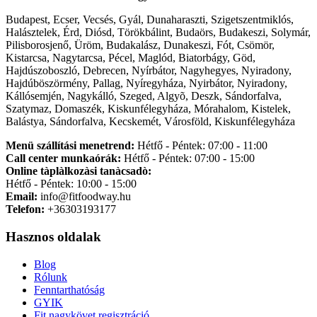
Budapest, Ecser, Vecsés, Gyál, Dunaharaszti, Szigetszentmiklós,
Halásztelek, Érd, Diósd, Törökbálint, Budaörs, Budakeszi, Solymár,
Pilisborosjenő, Üröm, Budakalász, Dunakeszi, Fót, Csömör,
Kistarcsa, Nagytarcsa, Pécel, Maglód, Biatorbágy, Göd,
Hajdúszoboszló, Debrecen, Nyírbátor, Nagyhegyes, Nyiradony,
Hajdúböszörmény, Pallag, Nyíregyháza, Nyirbátor, Nyiradony,
Kállósemjén, Nagykálló, Szeged, Algyõ, Deszk, Sándorfalva,
Szatymaz, Domaszék, Kiskunfélegyháza, Mórahalom, Kistelek,
Balástya, Sándorfalva, Kecskemét, Városföld, Kiskunfélegyháza
Menü szállítási menetrend:
Hétfő - Péntek: 07:00 - 11:00
Call center munkaórák:
Hétfő - Péntek: 07:00 - 15:00
Online tàplàlkozàsi tanàcsadò:
Hétfő - Péntek: 10:00 - 15:00
Email:
info@fitfoodway.hu
Telefon:
+36303193177
Hasznos oldalak
Blog
Rólunk
Fenntarthatóság
GYIK
Fit nagykövet regisztráció