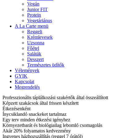
Vegán
Junior FIT
Protein
Vegetáriánus
A La Carte menü
Reggeli
Krémlevesek
Uzsonna
Főétel
Saláták
Desszert
Természetes üdítők
Vélemények
GYIK
Kapcsolat
Megrendelés
Professzionális táplálkozási szakértők által összeállított
Képzett szakácsok által frissen készített
Étkezésenként
Ínycsiklandó snackeket tartalmaz
Egy terv minden étkezési igényhez
Környezetbarát és biológiailag lebomló csomagolás
Akár 20% folyamatos kedvezmény
Ingyenes házhozszállítás (reggel 7 óràtól)