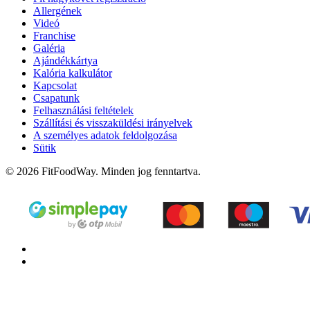
Allergének
Videó
Franchise
Galéria
Ajándékkártya
Kalória kalkulátor
Kapcsolat
Csapatunk
Felhasználási feltételek
Szállítási és visszaküldési irányelvek
A személyes adatok feldolgozása
Sütik
© 2026 FitFoodWay. Minden jog fenntartva.