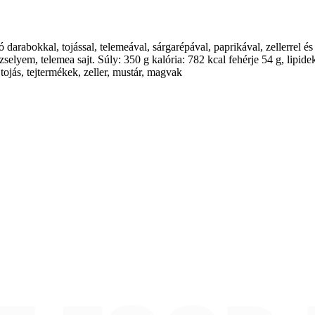
arabokkal, tojással, telemeával, sárgarépával, paprikával, zellerrel és z
zselyem, telemea sajt. Súly: 350 g kalória: 782 kcal fehérje 54 g, lipid
tojás, tejtermékek, zeller, mustár, magvak