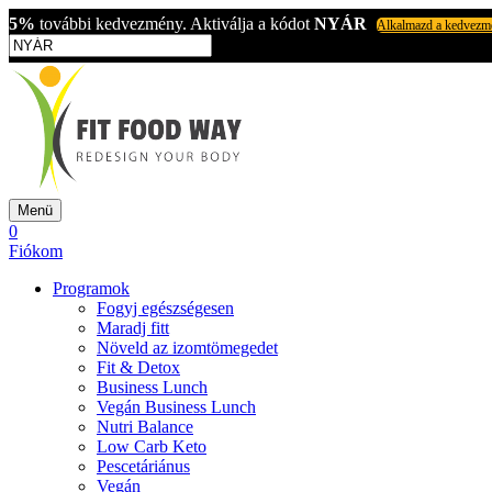
5%
további kedvezmény. Aktiválja a kódot
NYÁR
Alkalmazd a kedvezm
Menü
0
Fiókom
Programok
Fogyj egészségesen
Maradj fitt
Növeld az izomtömegedet
Fit & Detox
Business Lunch
Vegán Business Lunch
Nutri Balance
Low Carb Keto
Pescetáriánus
Vegán