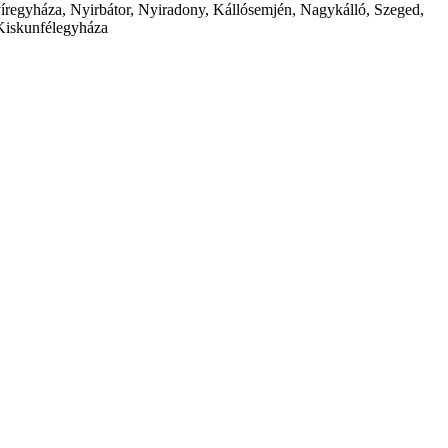
íregyháza, Nyirbátor, Nyiradony, Kállósemjén, Nagykálló, Szeged,
Kiskunfélegyháza