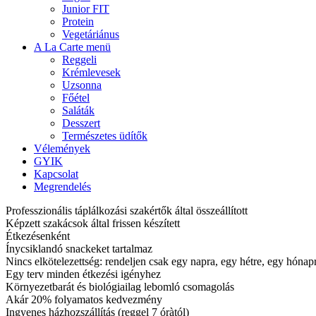
Junior FIT
Protein
Vegetáriánus
A La Carte menü
Reggeli
Krémlevesek
Uzsonna
Főétel
Saláták
Desszert
Természetes üdítők
Vélemények
GYIK
Kapcsolat
Megrendelés
Professzionális táplálkozási szakértők által összeállított
Képzett szakácsok által frissen készített
Étkezésenként
Ínycsiklandó snackeket tartalmaz
Nincs elkötelezettség: rendeljen csak egy napra, egy hétre, egy hóna
Egy terv minden étkezési igényhez
Környezetbarát és biológiailag lebomló csomagolás
Akár 20% folyamatos kedvezmény
Ingyenes házhozszállítás (reggel 7 óràtól)