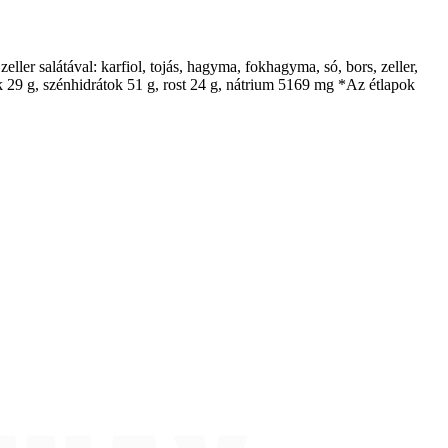
eller salátával: karfiol, tojás, hagyma, fokhagyma, só, bors, zeller,
ek 29 g, szénhidrátok 51 g, rost 24 g, nátrium 5169 mg *Az étlapok