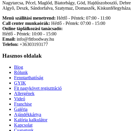
Nagytarcsa, Pécel, Maglód, Biatorbágy, Göd, Hajdúszoboszló, Debre
Algyõ, Deszk, Sándorfalva, Szatymaz, Domaszék, Kiskunfélegyháza,
Menü szállítási menetrend:
Hétfő - Péntek: 07:00 - 11:00
Call center munkaórák:
Hétfő - Péntek: 07:00 - 15:00
Online tàplàlkozàsi tanàcsadò:
Hétfő - Péntek: 10:00 - 15:00
Email:
info@fitfoodway.hu
Telefon:
+36303193177
Hasznos oldalak
Blog
Rólunk
Fenntarthatóság
GYIK
Fit nagykövet regisztráció
Allergének
Videó
Franchise
Galéria
Ajándékkártya
Kalória kalkulátor
Kapcsolat
Csapatunk