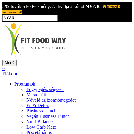
5%
további kedvezmény. Aktiválja a kódot
NYÁR
Alkalmazd a
kedvezményt!
Menü
0
Fiókom
Programok
Fogyj egészségesen
Maradj fitt
Növeld az izomtömegedet
Fit & Detox
Business Lunch
Vegán Business Lunch
Nutri Balance
Low Carb Keto
Pescetáriánus