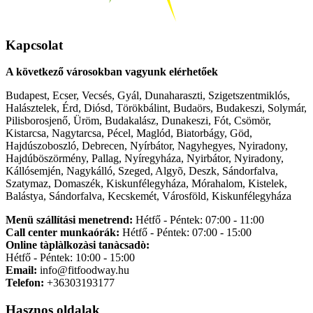
Kapcsolat
A következő városokban vagyunk elérhetőek
Budapest, Ecser, Vecsés, Gyál, Dunaharaszti, Szigetszentmiklós,
Halásztelek, Érd, Diósd, Törökbálint, Budaörs, Budakeszi, Solymár,
Pilisborosjenő, Üröm, Budakalász, Dunakeszi, Fót, Csömör,
Kistarcsa, Nagytarcsa, Pécel, Maglód, Biatorbágy, Göd,
Hajdúszoboszló, Debrecen, Nyírbátor, Nagyhegyes, Nyiradony,
Hajdúböszörmény, Pallag, Nyíregyháza, Nyirbátor, Nyiradony,
Kállósemjén, Nagykálló, Szeged, Algyõ, Deszk, Sándorfalva,
Szatymaz, Domaszék, Kiskunfélegyháza, Mórahalom, Kistelek,
Balástya, Sándorfalva, Kecskemét, Városföld, Kiskunfélegyháza
Menü szállítási menetrend:
Hétfő - Péntek: 07:00 - 11:00
Call center munkaórák:
Hétfő - Péntek: 07:00 - 15:00
Online tàplàlkozàsi tanàcsadò:
Hétfő - Péntek: 10:00 - 15:00
Email:
info@fitfoodway.hu
Telefon:
+36303193177
Hasznos oldalak