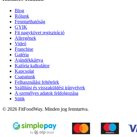
Blog
Rólunk
Fenntarthatóság
GYIK
Fit nagykövet regisztráció
Allergének
Videó
Franchise
Galéria
Ajándékkártya
Kalória kalkulátor
Kapcsolat
Csapatunk
Felhasználási feltételek
Szállítási és visszaküldési irányelvek
A személyes adatok feldolgozása
Sütik
© 2026 FitFoodWay. Minden jog fenntartva.