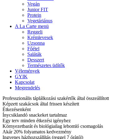
Vegán
Junior FIT
Protein
Vegetáriánus
A La Carte menü
Reggeli
Krémlevesek
Uzsonna
Főétel
Saláták
Desszert
Természetes üdítők
Vélemények
GYIK
Kapcsolat
Megrendelés
Professzionális táplálkozási szakértők által összeállított
Képzett szakácsok által frissen készített
Étkezésenként
Ínycsiklandó snackeket tartalmaz
Egy terv minden étkezési igényhez
Környezetbarát és biológiailag lebomló csomagolás
Akár 20% folyamatos kedvezmény
Ingyenes házhozszállítás (reggel 7 óràtól)