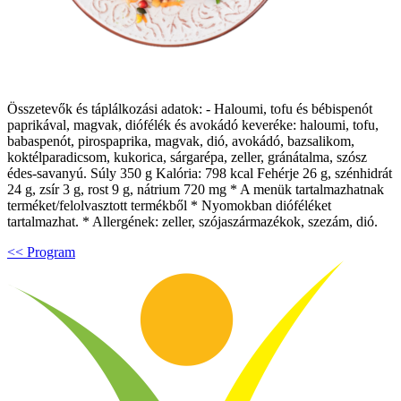
Összetevők és táplálkozási adatok: - Haloumi, tofu és bébispenót
paprikával, magvak, diófélék és avokádó keveréke: haloumi, tofu,
babaspenót, pirospaprika, magvak, dió, avokádó, bazsalikom,
koktélparadicsom, kukorica, sárgarépa, zeller, gránátalma, szósz
édes-savanyú. Súly 350 g Kalória: 798 kcal Fehérje 26 g, szénhidrát
24 g, zsír 3 g, rost 9 g, nátrium 720 mg * A menük tartalmazhatnak
terméket/felolvasztott termékből * Nyomokban dióféléket
tartalmazhat. * Allergének: zeller, szójaszármazékok, szezám, dió.
<< Program