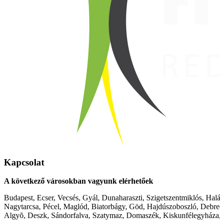
Kapcsolat
A következő városokban vagyunk elérhetőek
Budapest, Ecser, Vecsés, Gyál, Dunaharaszti, Szigetszentmiklós, Hal
Nagytarcsa, Pécel, Maglód, Biatorbágy, Göd, Hajdúszoboszló, Debre
Algyõ, Deszk, Sándorfalva, Szatymaz, Domaszék, Kiskunfélegyháza,