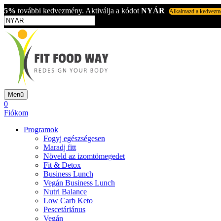
5%
további kedvezmény. Aktiválja a kódot
NYÁR
Alkalmazd a kedvezm
Menü
0
Fiókom
Programok
Fogyj egészségesen
Maradj fitt
Növeld az izomtömegedet
Fit & Detox
Business Lunch
Vegán Business Lunch
Nutri Balance
Low Carb Keto
Pescetáriánus
Vegán