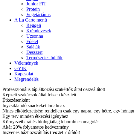
Junior FIT
Protein
Vegetáriánus
A La Carte menü
Reggeli
Krémlevesek
Uzsonna
Főétel
Saláták
Desszert
Természetes üdítők
Vélemények
GYIK
Kapcsolat
Megrendelés
Professzionális táplálkozási szakértők által összeállított
Képzett szakácsok által frissen készített
Étkezésenként
Ínycsiklandó snackeket tartalmaz
Nincs elkötelezettség: rendeljen csak egy napra, egy hétre, egy hóna
Egy terv minden étkezési igényhez
Környezetbarát és biológiailag lebomló csomagolás
Akár 20% folyamatos kedvezmény
Ingyenes házhozszállítás (reggel 7 óràtól)