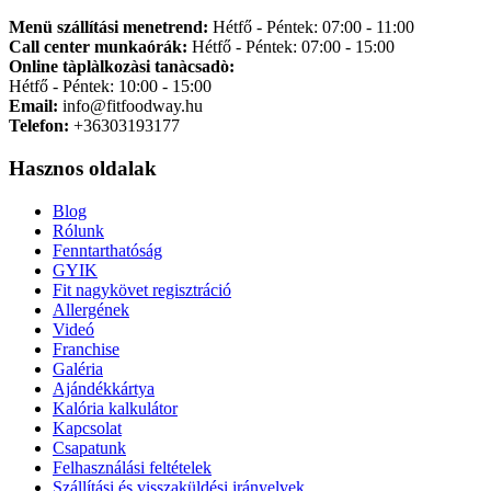
Menü szállítási menetrend:
Hétfő - Péntek: 07:00 - 11:00
Call center munkaórák:
Hétfő - Péntek: 07:00 - 15:00
Online tàplàlkozàsi tanàcsadò:
Hétfő - Péntek: 10:00 - 15:00
Email:
info@fitfoodway.hu
Telefon:
+36303193177
Hasznos oldalak
Blog
Rólunk
Fenntarthatóság
GYIK
Fit nagykövet regisztráció
Allergének
Videó
Franchise
Galéria
Ajándékkártya
Kalória kalkulátor
Kapcsolat
Csapatunk
Felhasználási feltételek
Szállítási és visszaküldési irányelvek