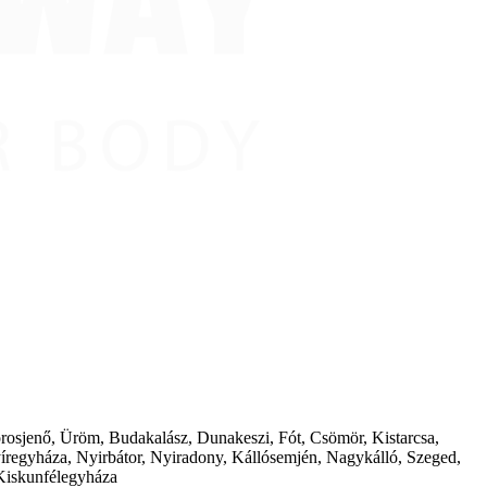
borosjenő, Üröm, Budakalász, Dunakeszi, Fót, Csömör, Kistarcsa,
íregyháza, Nyirbátor, Nyiradony, Kállósemjén, Nagykálló, Szeged,
Kiskunfélegyháza