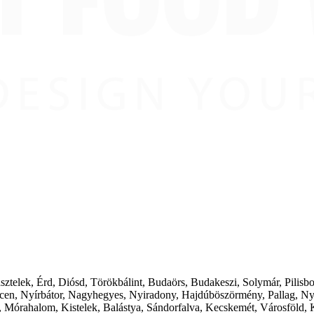
ásztelek, Érd, Diósd, Törökbálint, Budaörs, Budakeszi, Solymár, Pilis
cen, Nyírbátor, Nagyhegyes, Nyiradony, Hajdúböszörmény, Pallag, Ny
 Mórahalom, Kistelek, Balástya, Sándorfalva, Kecskemét, Városföld, 