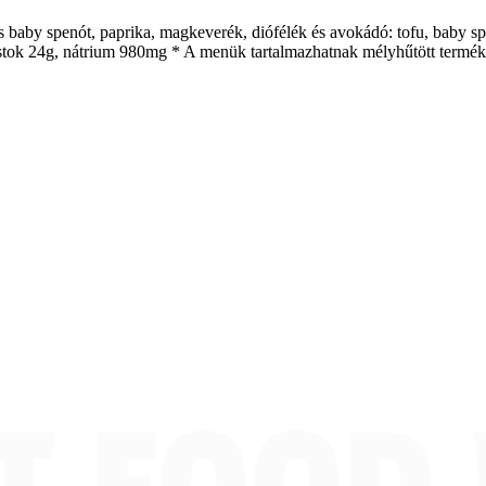
és baby spenót, paprika, magkeverék, diófélék és avokádó: tofu, baby s
rostok 24g, nátrium 980mg * A menük tartalmazhatnak mélyhűtött termék