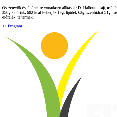
Összetevők és tápértékre vonatkozó állítások: D. Halloumi sajt, tofu 
350g kalóriák: 682 kcal Fehérjék 19g, lipidek 62g, szénhidrát 51g, 
diófélék, tejtermék,
<< Program