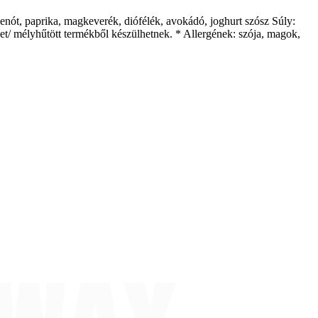
penót, paprika, magkeverék, diófélék, avokádó, joghurt szósz Súly:
et/ mélyhűtött termékből készülhetnek. * Allergének: szója, magok,