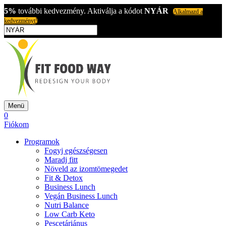
5%
további kedvezmény. Aktiválja a kódot
NYÁR
Alkalmazd a
kedvezményt!
Menü
0
Fiókom
Programok
Fogyj egészségesen
Maradj fitt
Növeld az izomtömegedet
Fit & Detox
Business Lunch
Vegán Business Lunch
Nutri Balance
Low Carb Keto
Pescetáriánus