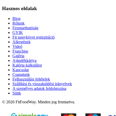
Hasznos oldalak
Blog
Rólunk
Fenntarthatóság
GYIK
Fit nagykövet regisztráció
Allergének
Videó
Franchise
Galéria
Ajándékkártya
Kalória kalkulátor
Kapcsolat
Csapatunk
Felhasználási feltételek
Szállítási és visszaküldési irányelvek
A személyes adatok feldolgozása
Sütik
© 2026 FitFoodWay. Minden jog fenntartva.