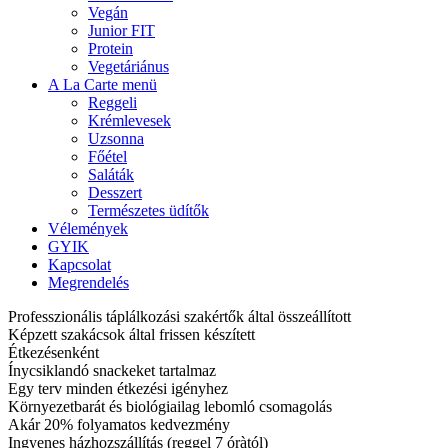
Vegán
Junior FIT
Protein
Vegetáriánus
A La Carte menü
Reggeli
Krémlevesek
Uzsonna
Főétel
Saláták
Desszert
Természetes üdítők
Vélemények
GYIK
Kapcsolat
Megrendelés
Professzionális táplálkozási szakértők által összeállított
Képzett szakácsok által frissen készített
Étkezésenként
Ínycsiklandó snackeket tartalmaz
Egy terv minden étkezési igényhez
Környezetbarát és biológiailag lebomló csomagolás
Akár 20% folyamatos kedvezmény
Ingyenes házhozszállítás (reggel 7 óràtól)