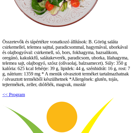
Összetevők és tápértékre vonatkozó állítások: B. Görög saláta
csirkemellel, telemea sajttal, paradicsommal, hagymával, uborkával
és olajbogyóval: csirkemell, só, bors, fokhagyma, bazsalikom,
oregánó, kakukkfű, salátakeverék, paradicsom, uborka, lilahagyma,
telemea sajt, olajbogyó, szósz (olívaolaj, balzsamecet). Súly: 350 g
kalória: 625 kcal fehérje: 39 g, lipidek: 44 g, szénhidrát: 16 g, rost: 7
g, nátrium: 1359 mg * A menük olvasztott terméket tartalmazhatnak
/ olvasztott termékből készülhetnek *Allergének: glutén, tojás,
tejtermékek, zeller, diófélék, magvak, mustár
<< Program