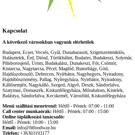
Kapcsolat
A következő városokban vagyunk elérhetőek
Budapest, Ecser, Vecsés, Gyál, Dunaharaszti, Szigetszentmiklós,
Halásztelek, Érd, Diósd, Törökbálint, Budaörs, Budakeszi, Solymár,
Pilisborosjenő, Üröm, Budakalász, Dunakeszi, Fót, Csömör,
Kistarcsa, Nagytarcsa, Pécel, Maglód, Biatorbágy, Göd,
Hajdúszoboszló, Debrecen, Nyírbátor, Nagyhegyes, Nyiradony,
Hajdúböszörmény, Pallag, Nyíregyháza, Nyirbátor, Nyiradony,
Kállósemjén, Nagykálló, Szeged, Algyõ, Deszk, Sándorfalva,
Szatymaz, Domaszék, Kiskunfélegyháza, Mórahalom, Kistelek,
Balástya, Sándorfalva, Kecskemét, Városföld, Kiskunfélegyháza
Menü szállítási menetrend:
Hétfő - Péntek: 07:00 - 11:00
Call center munkaórák:
Hétfő - Péntek: 07:00 - 15:00
Online tàplàlkozàsi tanàcsadò:
Hétfő - Péntek: 10:00 - 15:00
Email:
info@fitfoodway.hu
Telefon:
+36303193177