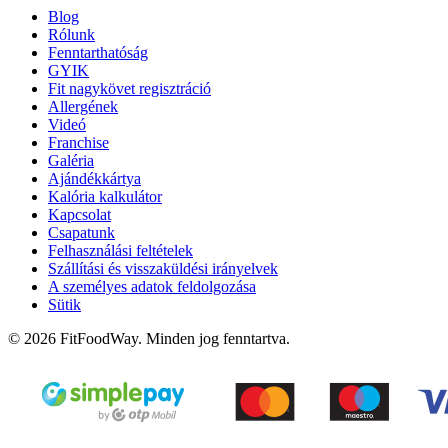
Blog
Rólunk
Fenntarthatóság
GYIK
Fit nagykövet regisztráció
Allergének
Videó
Franchise
Galéria
Ajándékkártya
Kalória kalkulátor
Kapcsolat
Csapatunk
Felhasználási feltételek
Szállítási és visszaküldési irányelvek
A személyes adatok feldolgozása
Sütik
© 2026 FitFoodWay. Minden jog fenntartva.