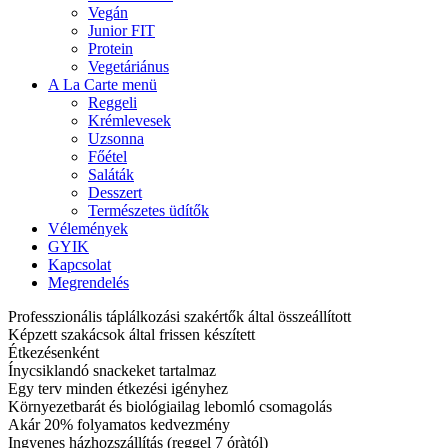
Vegán
Junior FIT
Protein
Vegetáriánus
A La Carte menü
Reggeli
Krémlevesek
Uzsonna
Főétel
Saláták
Desszert
Természetes üdítők
Vélemények
GYIK
Kapcsolat
Megrendelés
Professzionális táplálkozási szakértők által összeállított
Képzett szakácsok által frissen készített
Étkezésenként
Ínycsiklandó snackeket tartalmaz
Egy terv minden étkezési igényhez
Környezetbarát és biológiailag lebomló csomagolás
Akár 20% folyamatos kedvezmény
Ingyenes házhozszállítás (reggel 7 óràtól)