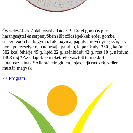
Összetevők és táplálkozási adatok: B. Erdei gombás pite
harangsajttal és serpenyőben sült zöldségekkel: erdei gomba,
csiperkegomba, hagyma, fokhagyma, paprika, növényi tejszín, só,
bors, petrezselyem, harangsajt, paprika, kapor. Súly: 350 g kalória:
582 kcal fehérje 45 g, lipid 22 g, szénhidrát 42 g, rost 18 g, nátrium
1393 mg *Az étlapok terméket/felolvasztott termékből
tartalmazhatnak *Allergének: glutén, tojás, tejtermékek, zeller,
mustár, magvak
<< Program