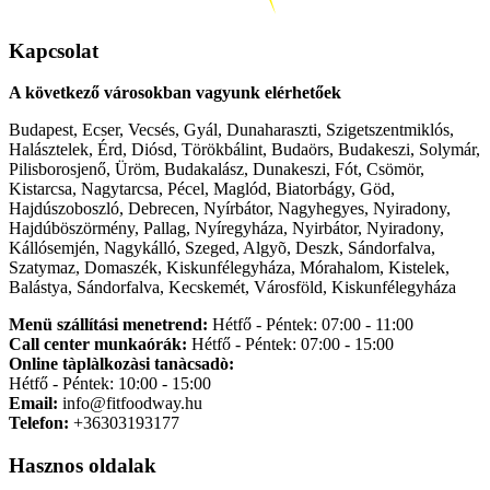
Kapcsolat
A következő városokban vagyunk elérhetőek
Budapest, Ecser, Vecsés, Gyál, Dunaharaszti, Szigetszentmiklós,
Halásztelek, Érd, Diósd, Törökbálint, Budaörs, Budakeszi, Solymár,
Pilisborosjenő, Üröm, Budakalász, Dunakeszi, Fót, Csömör,
Kistarcsa, Nagytarcsa, Pécel, Maglód, Biatorbágy, Göd,
Hajdúszoboszló, Debrecen, Nyírbátor, Nagyhegyes, Nyiradony,
Hajdúböszörmény, Pallag, Nyíregyháza, Nyirbátor, Nyiradony,
Kállósemjén, Nagykálló, Szeged, Algyõ, Deszk, Sándorfalva,
Szatymaz, Domaszék, Kiskunfélegyháza, Mórahalom, Kistelek,
Balástya, Sándorfalva, Kecskemét, Városföld, Kiskunfélegyháza
Menü szállítási menetrend:
Hétfő - Péntek: 07:00 - 11:00
Call center munkaórák:
Hétfő - Péntek: 07:00 - 15:00
Online tàplàlkozàsi tanàcsadò:
Hétfő - Péntek: 10:00 - 15:00
Email:
info@fitfoodway.hu
Telefon:
+36303193177
Hasznos oldalak