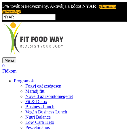
5%
további kedvezmény. Aktiválja a kódot
NYÁR
Alkalmazd a
kedvezményt!
Menü
0
Fiókom
Programok
Fogyj egészségesen
Maradj fitt
Növeld az izomtömegedet
Fit & Detox
Business Lunch
Vegán Business Lunch
Nutri Balance
Low Carb Keto
Pescetáriánus