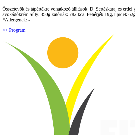
Összetevők és tápértékre vonatkozó állítások: D. Sertéskaraj és erdei 
avokádókrém Súly: 350g kalóriák: 782 kcal Fehérjék 19g, lipidek 62g
*Allergének: -
<< Program