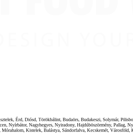
ásztelek, Érd, Diósd, Törökbálint, Budaörs, Budakeszi, Solymár, Pilis
cen, Nyírbátor, Nagyhegyes, Nyiradony, Hajdúböszörmény, Pallag, Ny
 Mórahalom, Kistelek, Balástya, Sándorfalva, Kecskemét, Városföld, 