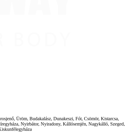
borosjenő, Üröm, Budakalász, Dunakeszi, Fót, Csömör, Kistarcsa,
íregyháza, Nyirbátor, Nyiradony, Kállósemjén, Nagykálló, Szeged,
Kiskunfélegyháza