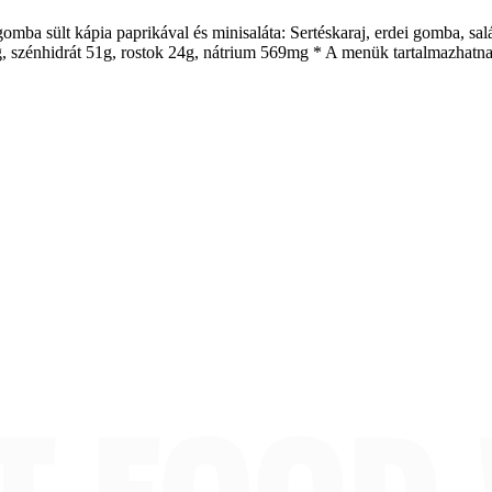
gomba sült kápia paprikával és minisaláta: Sertéskaraj, erdei gomba, sa
, szénhidrát 51g, rostok 24g, nátrium 569mg * A menük tartalmazhatna