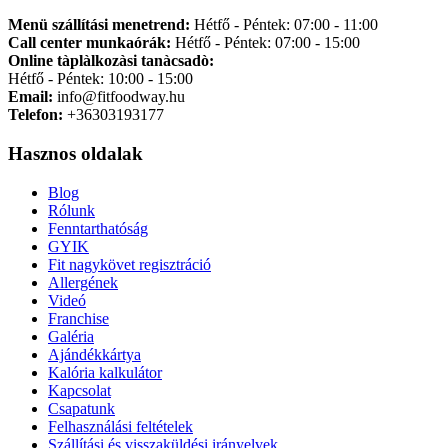
Menü szállítási menetrend:
Hétfő - Péntek: 07:00 - 11:00
Call center munkaórák:
Hétfő - Péntek: 07:00 - 15:00
Online tàplàlkozàsi tanàcsadò:
Hétfő - Péntek: 10:00 - 15:00
Email:
info@fitfoodway.hu
Telefon:
+36303193177
Hasznos oldalak
Blog
Rólunk
Fenntarthatóság
GYIK
Fit nagykövet regisztráció
Allergének
Videó
Franchise
Galéria
Ajándékkártya
Kalória kalkulátor
Kapcsolat
Csapatunk
Felhasználási feltételek
Szállítási és visszaküldési irányelvek