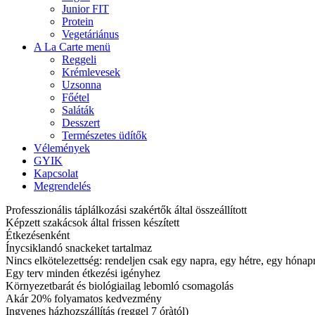
Junior FIT
Protein
Vegetáriánus
A La Carte menü
Reggeli
Krémlevesek
Uzsonna
Főétel
Saláták
Desszert
Természetes üdítők
Vélemények
GYIK
Kapcsolat
Megrendelés
Professzionális táplálkozási szakértők által összeállított
Képzett szakácsok által frissen készített
Étkezésenként
Ínycsiklandó snackeket tartalmaz
Nincs elkötelezettség: rendeljen csak egy napra, egy hétre, egy hóna
Egy terv minden étkezési igényhez
Környezetbarát és biológiailag lebomló csomagolás
Akár 20% folyamatos kedvezmény
Ingyenes házhozszállítás (reggel 7 óràtól)