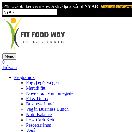
5%
további kedvezmény. Aktiválja a kódot
NYÁR
Alkalmazd a kedvezm
Menü
0
Fiókom
Programok
Fogyj egészségesen
Maradj fitt
Növeld az izomtömegedet
Fit & Detox
Business Lunch
Vegán Business Lunch
Nutri Balance
Low Carb Keto
Pescetáriánus
Vegán