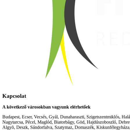
Kapcsolat
A következő városokban vagyunk elérhetőek
Budapest, Ecser, Vecsés, Gyál, Dunaharaszti, Szigetszentmiklós, Hal
Nagytarcsa, Pécel, Maglód, Biatorbágy, Göd, Hajdúszoboszló, Debre
Algyõ, Deszk, Sándorfalva, Szatymaz, Domaszék, Kiskunfélegyháza,