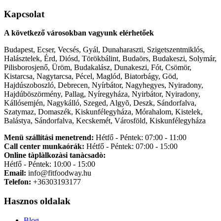
Kapcsolat
A következő városokban vagyunk elérhetőek
Budapest, Ecser, Vecsés, Gyál, Dunaharaszti, Szigetszentmiklós,
Halásztelek, Érd, Diósd, Törökbálint, Budaörs, Budakeszi, Solymár,
Pilisborosjenő, Üröm, Budakalász, Dunakeszi, Fót, Csömör,
Kistarcsa, Nagytarcsa, Pécel, Maglód, Biatorbágy, Göd,
Hajdúszoboszló, Debrecen, Nyírbátor, Nagyhegyes, Nyiradony,
Hajdúböszörmény, Pallag, Nyíregyháza, Nyirbátor, Nyiradony,
Kállósemjén, Nagykálló, Szeged, Algyõ, Deszk, Sándorfalva,
Szatymaz, Domaszék, Kiskunfélegyháza, Mórahalom, Kistelek,
Balástya, Sándorfalva, Kecskemét, Városföld, Kiskunfélegyháza
Menü szállítási menetrend:
Hétfő - Péntek: 07:00 - 11:00
Call center munkaórák:
Hétfő - Péntek: 07:00 - 15:00
Online tàplàlkozàsi tanàcsadò:
Hétfő - Péntek: 10:00 - 15:00
Email:
info@fitfoodway.hu
Telefon:
+36303193177
Hasznos oldalak
Blog