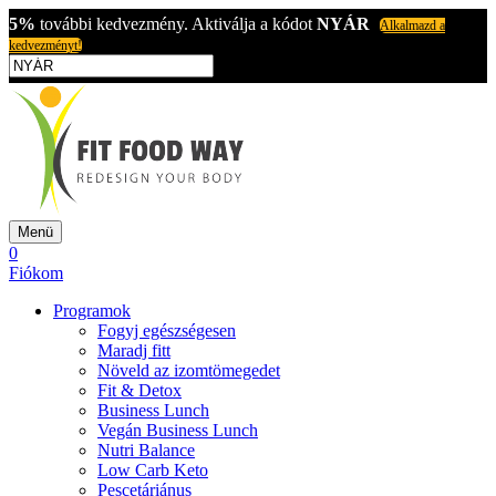
5%
további kedvezmény. Aktiválja a kódot
NYÁR
Alkalmazd a
kedvezményt!
Menü
0
Fiókom
Programok
Fogyj egészségesen
Maradj fitt
Növeld az izomtömegedet
Fit & Detox
Business Lunch
Vegán Business Lunch
Nutri Balance
Low Carb Keto
Pescetáriánus