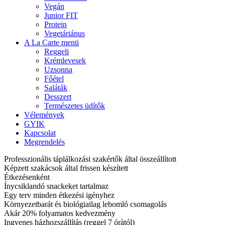
Vegán
Junior FIT
Protein
Vegetáriánus
A La Carte menü
Reggeli
Krémlevesek
Uzsonna
Főétel
Saláták
Desszert
Természetes üdítők
Vélemények
GYIK
Kapcsolat
Megrendelés
Professzionális táplálkozási szakértők által összeállított
Képzett szakácsok által frissen készített
Étkezésenként
Ínycsiklandó snackeket tartalmaz
Egy terv minden étkezési igényhez
Környezetbarát és biológiailag lebomló csomagolás
Akár 20% folyamatos kedvezmény
Ingyenes házhozszállítás (reggel 7 óràtól)