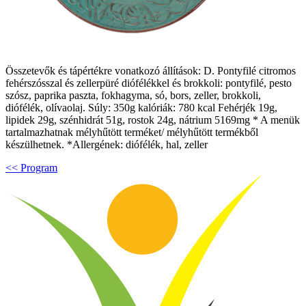
Összetevők és tápértékre vonatkozó állítások: D. Pontyfilé citromos
fehérszósszal és zellerpüré diófélékkel és brokkoli: pontyfilé, pesto
szósz, paprika paszta, fokhagyma, só, bors, zeller, brokkoli,
diófélék, olívaolaj. Súly: 350g kalóriák: 780 kcal Fehérjék 19g,
lipidek 29g, szénhidrát 51g, rostok 24g, nátrium 5169mg * A menük
tartalmazhatnak mélyhűtött terméket/ mélyhűtött termékből
készülhetnek. *Allergének: diófélék, hal, zeller
<< Program