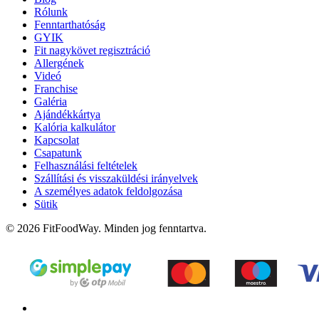
Rólunk
Fenntarthatóság
GYIK
Fit nagykövet regisztráció
Allergének
Videó
Franchise
Galéria
Ajándékkártya
Kalória kalkulátor
Kapcsolat
Csapatunk
Felhasználási feltételek
Szállítási és visszaküldési irányelvek
A személyes adatok feldolgozása
Sütik
© 2026 FitFoodWay. Minden jog fenntartva.