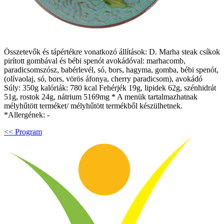
Összetevők és tápértékre vonatkozó állítások: D. Marha steak csíkok
pirított gombával és bébi spenót avokádóval: marhacomb,
paradicsomszósz, babérlevél, só, bors, hagyma, gomba, bébi spenót,
(olívaolaj, só, bors, vörös áfonya, cherry paradicsom), avokádó
Súly: 350g kalóriák: 780 kcal Fehérjék 19g, lipidek 62g, szénhidrát
51g, rostok 24g, nátrium 5169mg * A menük tartalmazhatnak
mélyhűtött terméket/ mélyhűtött termékből készülhetnek.
*Allergének: -
<< Program