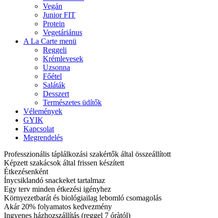
Vegán
Junior FIT
Protein
Vegetáriánus
A La Carte menü
Reggeli
Krémlevesek
Uzsonna
Főétel
Saláták
Desszert
Természetes üdítők
Vélemények
GYIK
Kapcsolat
Megrendelés
Professzionális táplálkozási szakértők által összeállított
Képzett szakácsok által frissen készített
Étkezésenként
Ínycsiklandó snackeket tartalmaz
Egy terv minden étkezési igényhez
Környezetbarát és biológiailag lebomló csomagolás
Akár 20% folyamatos kedvezmény
Ingyenes házhozszállítás (reggel 7 óràtól)