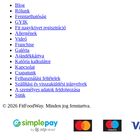
Blog
Rólunk
Fenntarthatóság
GYIK
Fit nagykövet regisztráció
Allergének
Videó
Franchise
Galéria
Ajándékkártya
Kalória kalkulátor
Kapcsolat
Csapatunk
Felhasználási feltételek
Szállítási és visszaküldési irányelvek
A személyes adatok feldolgozása
Sütik
© 2026 FitFoodWay. Minden jog fenntartva.