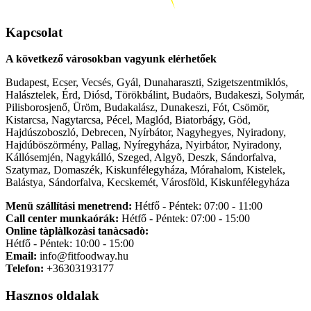
Kapcsolat
A következő városokban vagyunk elérhetőek
Budapest, Ecser, Vecsés, Gyál, Dunaharaszti, Szigetszentmiklós,
Halásztelek, Érd, Diósd, Törökbálint, Budaörs, Budakeszi, Solymár,
Pilisborosjenő, Üröm, Budakalász, Dunakeszi, Fót, Csömör,
Kistarcsa, Nagytarcsa, Pécel, Maglód, Biatorbágy, Göd,
Hajdúszoboszló, Debrecen, Nyírbátor, Nagyhegyes, Nyiradony,
Hajdúböszörmény, Pallag, Nyíregyháza, Nyirbátor, Nyiradony,
Kállósemjén, Nagykálló, Szeged, Algyõ, Deszk, Sándorfalva,
Szatymaz, Domaszék, Kiskunfélegyháza, Mórahalom, Kistelek,
Balástya, Sándorfalva, Kecskemét, Városföld, Kiskunfélegyháza
Menü szállítási menetrend:
Hétfő - Péntek: 07:00 - 11:00
Call center munkaórák:
Hétfő - Péntek: 07:00 - 15:00
Online tàplàlkozàsi tanàcsadò:
Hétfő - Péntek: 10:00 - 15:00
Email:
info@fitfoodway.hu
Telefon:
+36303193177
Hasznos oldalak