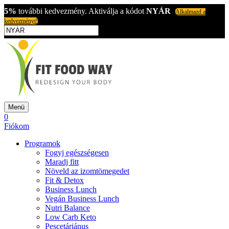
5%
további kedvezmény. Aktiválja a kódot
NYÁR
Alkalmazd a
kedvezményt!
Menü
0
Fiókom
Programok
Fogyj egészségesen
Maradj fitt
Növeld az izomtömegedet
Fit & Detox
Business Lunch
Vegán Business Lunch
Nutri Balance
Low Carb Keto
Pescetáriánus