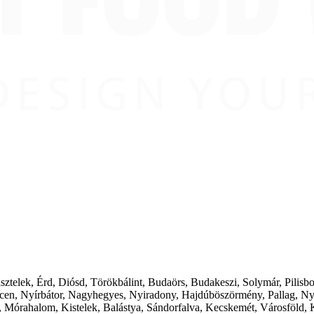
ásztelek, Érd, Diósd, Törökbálint, Budaörs, Budakeszi, Solymár, Pilis
cen, Nyírbátor, Nagyhegyes, Nyiradony, Hajdúböszörmény, Pallag, Ny
 Mórahalom, Kistelek, Balástya, Sándorfalva, Kecskemét, Városföld, 