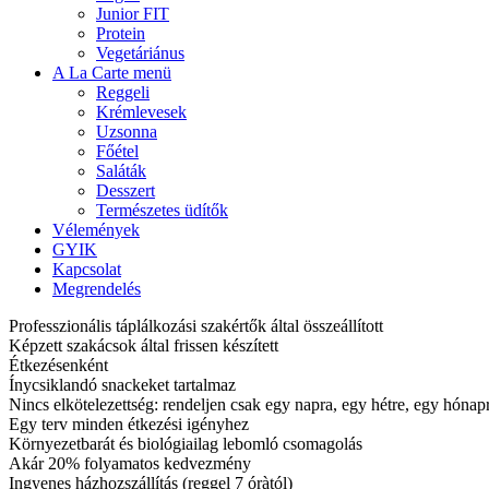
Junior FIT
Protein
Vegetáriánus
A La Carte menü
Reggeli
Krémlevesek
Uzsonna
Főétel
Saláták
Desszert
Természetes üdítők
Vélemények
GYIK
Kapcsolat
Megrendelés
Professzionális táplálkozási szakértők által összeállított
Képzett szakácsok által frissen készített
Étkezésenként
Ínycsiklandó snackeket tartalmaz
Nincs elkötelezettség: rendeljen csak egy napra, egy hétre, egy hóna
Egy terv minden étkezési igényhez
Környezetbarát és biológiailag lebomló csomagolás
Akár 20% folyamatos kedvezmény
Ingyenes házhozszállítás (reggel 7 óràtól)