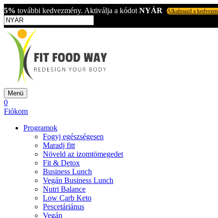
5%
további kedvezmény. Aktiválja a kódot
NYÁR
Alkalmazd a kedvezm
Menü
0
Fiókom
Programok
Fogyj egészségesen
Maradj fitt
Növeld az izomtömegedet
Fit & Detox
Business Lunch
Vegán Business Lunch
Nutri Balance
Low Carb Keto
Pescetáriánus
Vegán