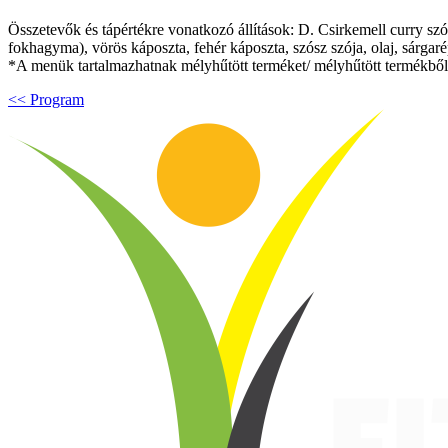
Összetevők és tápértékre vonatkozó állítások: D. Csirkemell curry szós
fokhagyma), vörös káposzta, fehér káposzta, szósz szója, olaj, sárgarép
*A menük tartalmazhatnak mélyhűtött terméket/ mélyhűtött termékből k
<< Program