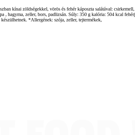
zban kínai zöldségekkel, vörös és fehér káposzta salátával: csirkemell,
a , hagyma, zeller, bors, padlizsán. Súly: 350 g kalória: 504 kcal fehérj
észülhetnek. *Allergének: szója, zeller, tejtermékek,