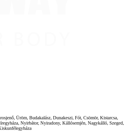
borosjenő, Üröm, Budakalász, Dunakeszi, Fót, Csömör, Kistarcsa,
íregyháza, Nyirbátor, Nyiradony, Kállósemjén, Nagykálló, Szeged,
Kiskunfélegyháza