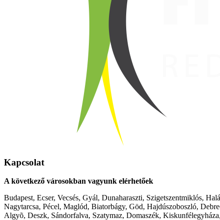
Kapcsolat
A következő városokban vagyunk elérhetőek
Budapest, Ecser, Vecsés, Gyál, Dunaharaszti, Szigetszentmiklós, Hal
Nagytarcsa, Pécel, Maglód, Biatorbágy, Göd, Hajdúszoboszló, Debre
Algyõ, Deszk, Sándorfalva, Szatymaz, Domaszék, Kiskunfélegyháza,