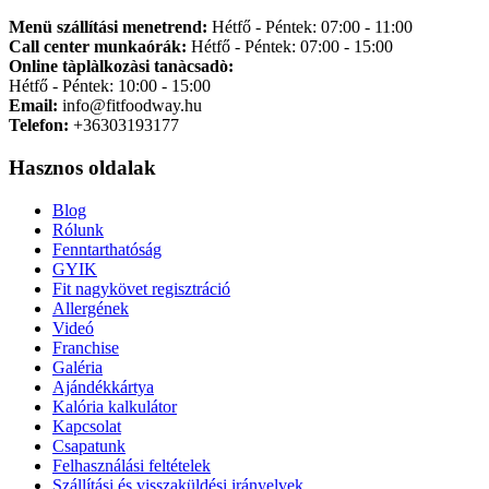
Menü szállítási menetrend:
Hétfő - Péntek: 07:00 - 11:00
Call center munkaórák:
Hétfő - Péntek: 07:00 - 15:00
Online tàplàlkozàsi tanàcsadò:
Hétfő - Péntek: 10:00 - 15:00
Email:
info@fitfoodway.hu
Telefon:
+36303193177
Hasznos oldalak
Blog
Rólunk
Fenntarthatóság
GYIK
Fit nagykövet regisztráció
Allergének
Videó
Franchise
Galéria
Ajándékkártya
Kalória kalkulátor
Kapcsolat
Csapatunk
Felhasználási feltételek
Szállítási és visszaküldési irányelvek