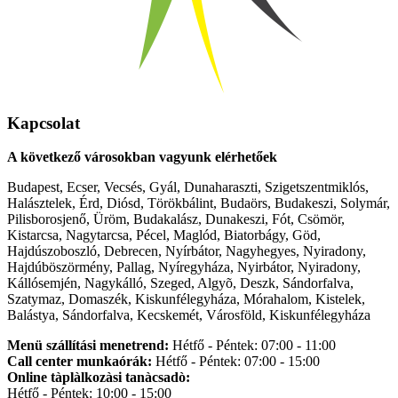
Kapcsolat
A következő városokban vagyunk elérhetőek
Budapest, Ecser, Vecsés, Gyál, Dunaharaszti, Szigetszentmiklós,
Halásztelek, Érd, Diósd, Törökbálint, Budaörs, Budakeszi, Solymár,
Pilisborosjenő, Üröm, Budakalász, Dunakeszi, Fót, Csömör,
Kistarcsa, Nagytarcsa, Pécel, Maglód, Biatorbágy, Göd,
Hajdúszoboszló, Debrecen, Nyírbátor, Nagyhegyes, Nyiradony,
Hajdúböszörmény, Pallag, Nyíregyháza, Nyirbátor, Nyiradony,
Kállósemjén, Nagykálló, Szeged, Algyõ, Deszk, Sándorfalva,
Szatymaz, Domaszék, Kiskunfélegyháza, Mórahalom, Kistelek,
Balástya, Sándorfalva, Kecskemét, Városföld, Kiskunfélegyháza
Menü szállítási menetrend:
Hétfő - Péntek: 07:00 - 11:00
Call center munkaórák:
Hétfő - Péntek: 07:00 - 15:00
Online tàplàlkozàsi tanàcsadò:
Hétfő - Péntek: 10:00 - 15:00