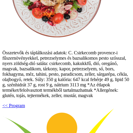
Összetevők és táplálkozási adatok: C. Csirkecomb provence-i
fűszernövényekkel, petrezselymes és bazsalikomos pesto szósszal,
nyers zöldség-dió saláta: csirkecomb, kakukkfű, dió, oregánó,
magvak, bazsalikom, tárkony, kapor, petrezselyem, só, bors,
fokhagyma, méz, tahini, pesto, paradicsom, zeller, sárgarépa, cékla,
olajbogyó, retek. Súly: 350 g kalória: 647 kcal fehérje 49 g, lipid 50
g, szénhidrát 37 g, rost 9 g, nátrium 3113 mg *Az étlapok
terméket/felolvasztott termékből tartalmazhatnak *Allergének:
glutén, tojás, tejtermékek, zeller, mustár, magvak
<< Program