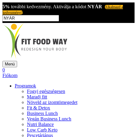
5%
további kedvezmény. Aktiválja a kódot
NYÁR
Alkalmazd a
kedvezményt!
Menü
0
Fiókom
Programok
Fogyj egészségesen
Maradj fitt
Növeld az izomtömegedet
Fit & Detox
Business Lunch
Vegán Business Lunch
Nutri Balance
Low Carb Keto
Pescetáriánus