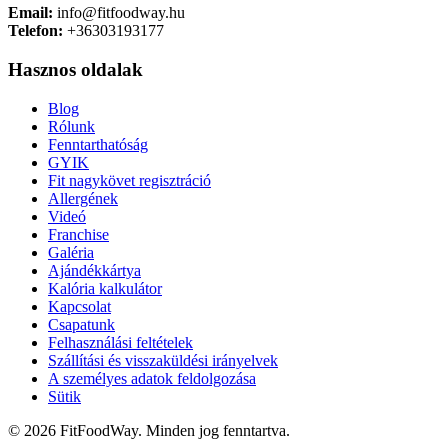
Email:
info@fitfoodway.hu
Telefon:
+36303193177
Hasznos oldalak
Blog
Rólunk
Fenntarthatóság
GYIK
Fit nagykövet regisztráció
Allergének
Videó
Franchise
Galéria
Ajándékkártya
Kalória kalkulátor
Kapcsolat
Csapatunk
Felhasználási feltételek
Szállítási és visszaküldési irányelvek
A személyes adatok feldolgozása
Sütik
© 2026 FitFoodWay. Minden jog fenntartva.