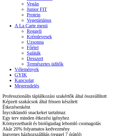
Vegán
Junior FIT
Protein
Vegetáriánus
A La Carte menü
Reggeli
Krémlevesek
Uzsonna
Főétel
Saláták
Desszert
Természetes üdítők
Vélemények
GYIK
Kapcsolat
Megrendelés
Professzionális táplálkozási szakértők által összeállított
Képzett szakácsok által frissen készített
Étkezésenként
Ínycsiklandó snackeket tartalmaz
Egy terv minden étkezési igényhez
Környezetbarát és biológiailag lebomló csomagolás
Akár 20% folyamatos kedvezmény
Ingyenes házhozszállítás (reggel 7 óràtól)