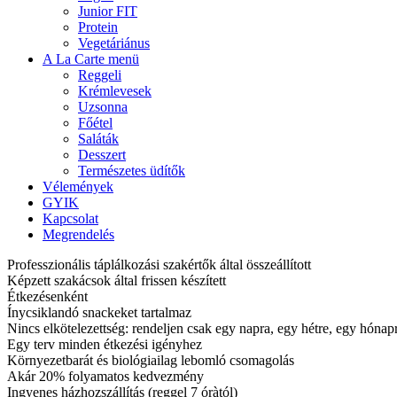
Junior FIT
Protein
Vegetáriánus
A La Carte menü
Reggeli
Krémlevesek
Uzsonna
Főétel
Saláták
Desszert
Természetes üdítők
Vélemények
GYIK
Kapcsolat
Megrendelés
Professzionális táplálkozási szakértők által összeállított
Képzett szakácsok által frissen készített
Étkezésenként
Ínycsiklandó snackeket tartalmaz
Nincs elkötelezettség: rendeljen csak egy napra, egy hétre, egy hóna
Egy terv minden étkezési igényhez
Környezetbarát és biológiailag lebomló csomagolás
Akár 20% folyamatos kedvezmény
Ingyenes házhozszállítás (reggel 7 óràtól)