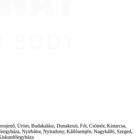
borosjenő, Üröm, Budakalász, Dunakeszi, Fót, Csömör, Kistarcsa,
íregyháza, Nyirbátor, Nyiradony, Kállósemjén, Nagykálló, Szeged,
Kiskunfélegyháza