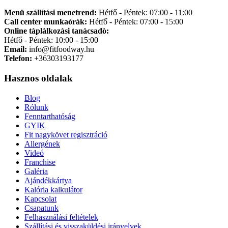
Menü szállítási menetrend:
Hétfő - Péntek: 07:00 - 11:00
Call center munkaórák:
Hétfő - Péntek: 07:00 - 15:00
Online tàplàlkozàsi tanàcsadò:
Hétfő - Péntek: 10:00 - 15:00
Email:
info@fitfoodway.hu
Telefon:
+36303193177
Hasznos oldalak
Blog
Rólunk
Fenntarthatóság
GYIK
Fit nagykövet regisztráció
Allergének
Videó
Franchise
Galéria
Ajándékkártya
Kalória kalkulátor
Kapcsolat
Csapatunk
Felhasználási feltételek
Szállítási és visszaküldési irányelvek