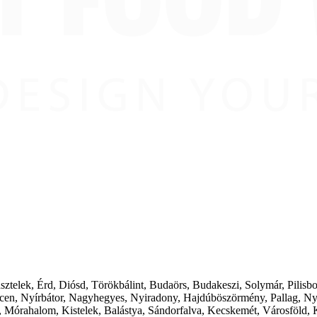
ásztelek, Érd, Diósd, Törökbálint, Budaörs, Budakeszi, Solymár, Pilis
cen, Nyírbátor, Nagyhegyes, Nyiradony, Hajdúböszörmény, Pallag, Ny
 Mórahalom, Kistelek, Balástya, Sándorfalva, Kecskemét, Városföld, 