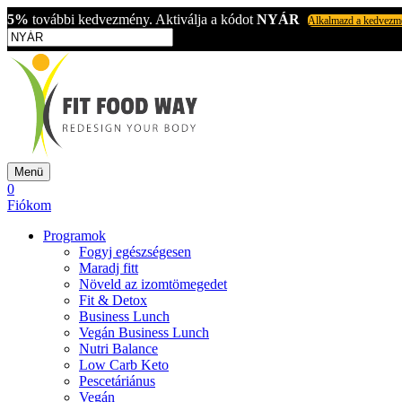
5%
további kedvezmény. Aktiválja a kódot
NYÁR
Alkalmazd a kedvezm
Menü
0
Fiókom
Programok
Fogyj egészségesen
Maradj fitt
Növeld az izomtömegedet
Fit & Detox
Business Lunch
Vegán Business Lunch
Nutri Balance
Low Carb Keto
Pescetáriánus
Vegán