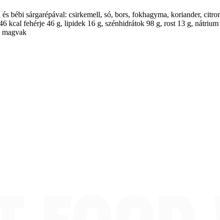
 és bébi sárgarépával: csirkemell, só, bors, fokhagyma, koriander, citro
646 kcal fehérje 46 g, lipidek 16 g, szénhidrátok 98 g, rost 13 g, nátri
r, magvak