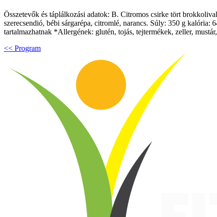
Összetevők és táplálkozási adatok: B. Citromos csirke tört brokkolival
szerecsendió, bébi sárgarépa, citromlé, narancs. Súly: 350 g kalória: 
tartalmazhatnak *Allergének: glutén, tojás, tejtermékek, zeller, mustá
<< Program