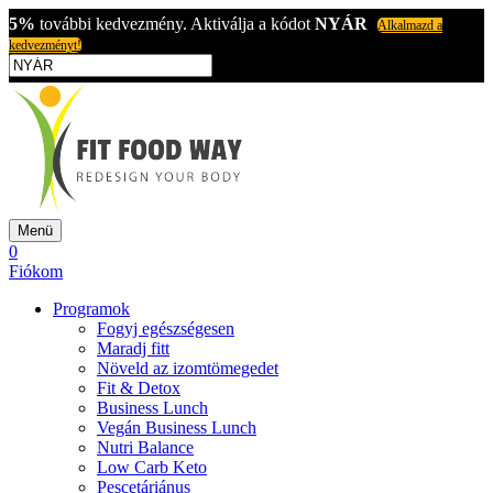
5%
további kedvezmény. Aktiválja a kódot
NYÁR
Alkalmazd a
kedvezményt!
Menü
0
Fiókom
Programok
Fogyj egészségesen
Maradj fitt
Növeld az izomtömegedet
Fit & Detox
Business Lunch
Vegán Business Lunch
Nutri Balance
Low Carb Keto
Pescetáriánus