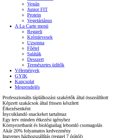
Vegán
Junior FIT
Protein
Vegetáriánus
A La Carte menü
Reggeli
Krémlevesek
Uzsonna
Főétel
Saláták
Desszert
Természetes üdítők
Vélemények
GYIK
Kapcsolat
Megrendelés
Professzionális táplálkozási szakértők által összeállított
Képzett szakácsok által frissen készített
Étkezésenként
Ínycsiklandó snackeket tartalmaz
Egy terv minden étkezési igényhez
Környezetbarát és biológiailag lebomló csomagolás
Akár 20% folyamatos kedvezmény
Ingyenes házhozszállítás (reggel 7 óràtól)