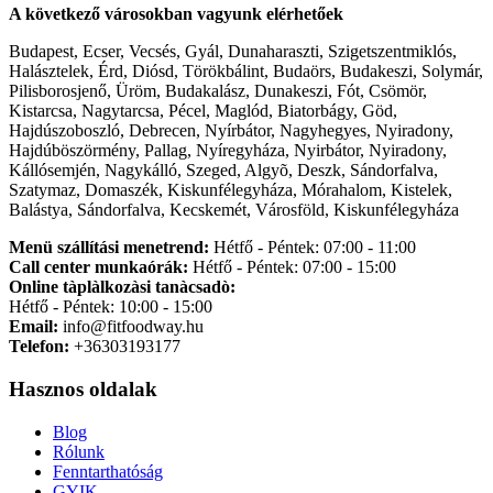
A következő városokban vagyunk elérhetőek
Budapest, Ecser, Vecsés, Gyál, Dunaharaszti, Szigetszentmiklós,
Halásztelek, Érd, Diósd, Törökbálint, Budaörs, Budakeszi, Solymár,
Pilisborosjenő, Üröm, Budakalász, Dunakeszi, Fót, Csömör,
Kistarcsa, Nagytarcsa, Pécel, Maglód, Biatorbágy, Göd,
Hajdúszoboszló, Debrecen, Nyírbátor, Nagyhegyes, Nyiradony,
Hajdúböszörmény, Pallag, Nyíregyháza, Nyirbátor, Nyiradony,
Kállósemjén, Nagykálló, Szeged, Algyõ, Deszk, Sándorfalva,
Szatymaz, Domaszék, Kiskunfélegyháza, Mórahalom, Kistelek,
Balástya, Sándorfalva, Kecskemét, Városföld, Kiskunfélegyháza
Menü szállítási menetrend:
Hétfő - Péntek: 07:00 - 11:00
Call center munkaórák:
Hétfő - Péntek: 07:00 - 15:00
Online tàplàlkozàsi tanàcsadò:
Hétfő - Péntek: 10:00 - 15:00
Email:
info@fitfoodway.hu
Telefon:
+36303193177
Hasznos oldalak
Blog
Rólunk
Fenntarthatóság
GYIK