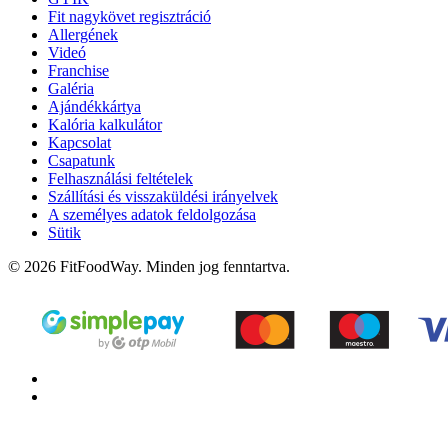
Fit nagykövet regisztráció
Allergének
Videó
Franchise
Galéria
Ajándékkártya
Kalória kalkulátor
Kapcsolat
Csapatunk
Felhasználási feltételek
Szállítási és visszaküldési irányelvek
A személyes adatok feldolgozása
Sütik
© 2026 FitFoodWay. Minden jog fenntartva.