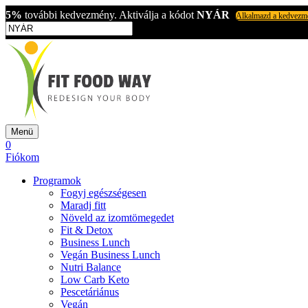
5%
további kedvezmény. Aktiválja a kódot
NYÁR
Alkalmazd a kedvezm
Menü
0
Fiókom
Programok
Fogyj egészségesen
Maradj fitt
Növeld az izomtömegedet
Fit & Detox
Business Lunch
Vegán Business Lunch
Nutri Balance
Low Carb Keto
Pescetáriánus
Vegán