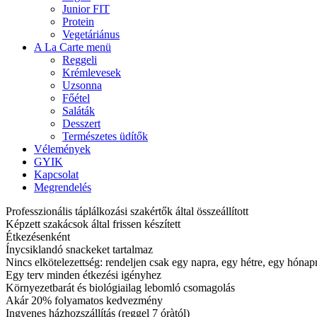
Junior FIT
Protein
Vegetáriánus
A La Carte menü
Reggeli
Krémlevesek
Uzsonna
Főétel
Saláták
Desszert
Természetes üdítők
Vélemények
GYIK
Kapcsolat
Megrendelés
Professzionális táplálkozási szakértők által összeállított
Képzett szakácsok által frissen készített
Étkezésenként
Ínycsiklandó snackeket tartalmaz
Nincs elkötelezettség: rendeljen csak egy napra, egy hétre, egy hóna
Egy terv minden étkezési igényhez
Környezetbarát és biológiailag lebomló csomagolás
Akár 20% folyamatos kedvezmény
Ingyenes házhozszállítás (reggel 7 óràtól)