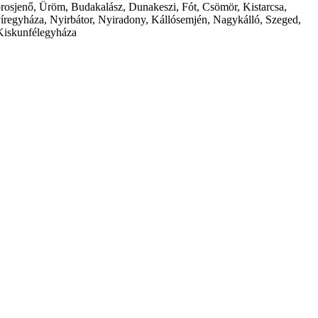
borosjenő, Üröm, Budakalász, Dunakeszi, Fót, Csömör, Kistarcsa,
íregyháza, Nyirbátor, Nyiradony, Kállósemjén, Nagykálló, Szeged,
Kiskunfélegyháza