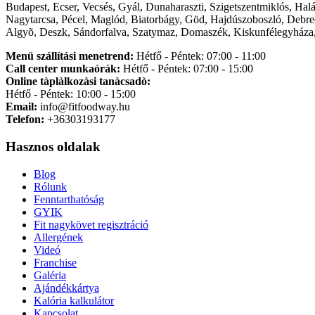
Budapest, Ecser, Vecsés, Gyál, Dunaharaszti, Szigetszentmiklós, Hal
Nagytarcsa, Pécel, Maglód, Biatorbágy, Göd, Hajdúszoboszló, Debre
Algyõ, Deszk, Sándorfalva, Szatymaz, Domaszék, Kiskunfélegyháza,
Menü szállítási menetrend:
Hétfő - Péntek: 07:00 - 11:00
Call center munkaórák:
Hétfő - Péntek: 07:00 - 15:00
Online tàplàlkozàsi tanàcsadò:
Hétfő - Péntek: 10:00 - 15:00
Email:
info@fitfoodway.hu
Telefon:
+36303193177
Hasznos oldalak
Blog
Rólunk
Fenntarthatóság
GYIK
Fit nagykövet regisztráció
Allergének
Videó
Franchise
Galéria
Ajándékkártya
Kalória kalkulátor
Kapcsolat