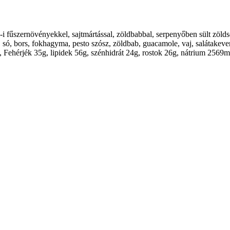
i fűszernövényekkel, sajtmártással, zöldbabbal, serpenyőben sült zöldség
, só, bors, fokhagyma, pesto szósz, zöldbab, guacamole, vaj, salátakev
 kcal, Fehérjék 35g, lipidek 56g, szénhidrát 24g, rostok 26g, nátrium 2