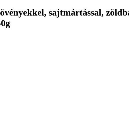
övényekkel, sajtmártással, zöldb
50g