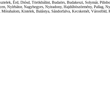
ásztelek, Érd, Diósd, Törökbálint, Budaörs, Budakeszi, Solymár, Pilis
cen, Nyírbátor, Nagyhegyes, Nyiradony, Hajdúböszörmény, Pallag, Ny
 Mórahalom, Kistelek, Balástya, Sándorfalva, Kecskemét, Városföld, 