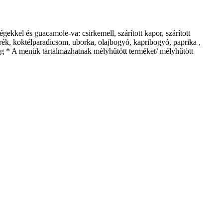
ekkel és guacamole-va: csirkemell, szárított kapor, szárított
erék, koktélparadicsom, uborka, olajbogyó, kapribogyó, paprika ,
569mg * A menük tartalmazhatnak mélyhűtött terméket/ mélyhűtött