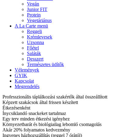
Vegán
Junior FIT
Protein
Vegetáriánus
A La Carte menü
Reggeli
Krémlevesek
Uzsonna
Főétel
Saláták
Desszert
Természetes üdítők
Vélemények
GYIK
Kapcsolat
Megrendelés
Professzionális táplálkozási szakértők által összeállított
Képzett szakácsok által frissen készített
Étkezésenként
Ínycsiklandó snackeket tartalmaz
Egy terv minden étkezési igényhez
Környezetbarát és biológiailag lebomló csomagolás
Akár 20% folyamatos kedvezmény
Ingyenes házhozszállítás (reggel 7 óràtól)