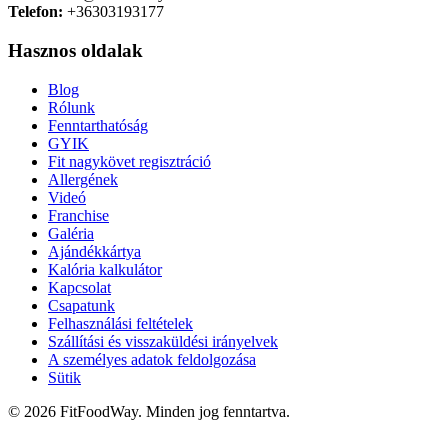
Telefon:
+36303193177
Hasznos oldalak
Blog
Rólunk
Fenntarthatóság
GYIK
Fit nagykövet regisztráció
Allergének
Videó
Franchise
Galéria
Ajándékkártya
Kalória kalkulátor
Kapcsolat
Csapatunk
Felhasználási feltételek
Szállítási és visszaküldési irányelvek
A személyes adatok feldolgozása
Sütik
© 2026 FitFoodWay. Minden jog fenntartva.