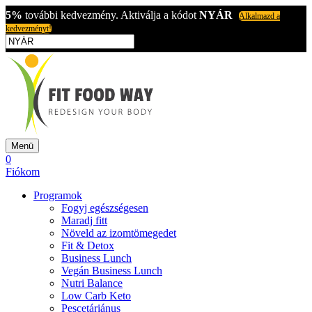
5%
további kedvezmény. Aktiválja a kódot
NYÁR
Alkalmazd a
kedvezményt!
Menü
0
Fiókom
Programok
Fogyj egészségesen
Maradj fitt
Növeld az izomtömegedet
Fit & Detox
Business Lunch
Vegán Business Lunch
Nutri Balance
Low Carb Keto
Pescetáriánus