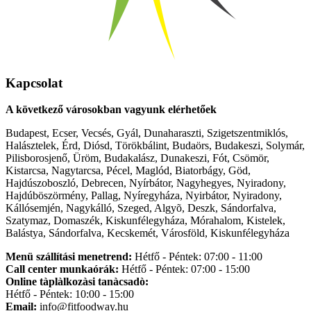
Kapcsolat
A következő városokban vagyunk elérhetőek
Budapest, Ecser, Vecsés, Gyál, Dunaharaszti, Szigetszentmiklós,
Halásztelek, Érd, Diósd, Törökbálint, Budaörs, Budakeszi, Solymár,
Pilisborosjenő, Üröm, Budakalász, Dunakeszi, Fót, Csömör,
Kistarcsa, Nagytarcsa, Pécel, Maglód, Biatorbágy, Göd,
Hajdúszoboszló, Debrecen, Nyírbátor, Nagyhegyes, Nyiradony,
Hajdúböszörmény, Pallag, Nyíregyháza, Nyirbátor, Nyiradony,
Kállósemjén, Nagykálló, Szeged, Algyõ, Deszk, Sándorfalva,
Szatymaz, Domaszék, Kiskunfélegyháza, Mórahalom, Kistelek,
Balástya, Sándorfalva, Kecskemét, Városföld, Kiskunfélegyháza
Menü szállítási menetrend:
Hétfő - Péntek: 07:00 - 11:00
Call center munkaórák:
Hétfő - Péntek: 07:00 - 15:00
Online tàplàlkozàsi tanàcsadò:
Hétfő - Péntek: 10:00 - 15:00
Email:
info@fitfoodway.hu