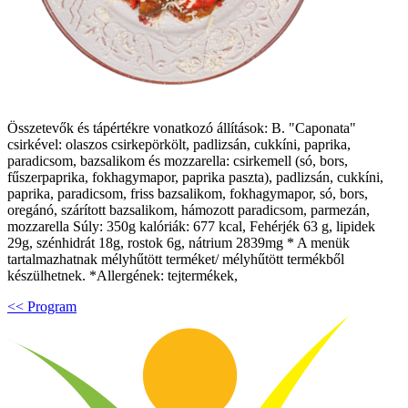
Összetevők és tápértékre vonatkozó állítások: B. "Caponata"
csirkével: olaszos csirkepörkölt, padlizsán, cukkíni, paprika,
paradicsom, bazsalikom és mozzarella: csirkemell (só, bors,
fűszerpaprika, fokhagymapor, paprika paszta), padlizsán, cukkíni,
paprika, paradicsom, friss bazsalikom, fokhagymapor, só, bors,
oregánó, szárított bazsalikom, hámozott paradicsom, parmezán,
mozzarella Súly: 350g kalóriák: 677 kcal, Fehérjék 63 g, lipidek
29g, szénhidrát 18g, rostok 6g, nátrium 2839mg * A menük
tartalmazhatnak mélyhűtött terméket/ mélyhűtött termékből
készülhetnek. *Allergének: tejtermékek,
<< Program