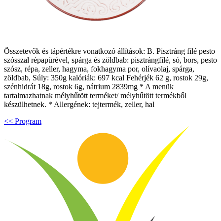
Összetevők és tápértékre vonatkozó állítások: B. Pisztráng filé pesto
szósszal répapürével, spárga és zöldbab: pisztrángfilé, só, bors, pesto
szósz, répa, zeller, hagyma, fokhagyma por, olívaolaj, spárga,
zöldbab, Súly: 350g kalóriák: 697 kcal Fehérjék 62 g, rostok 29g,
szénhidrát 18g, rostok 6g, nátrium 2839mg * A menük
tartalmazhatnak mélyhűtött terméket/ mélyhűtött termékből
készülhetnek. * Allergének: tejtermék, zeller, hal
<< Program