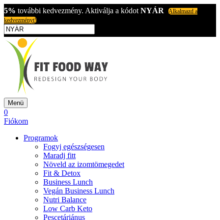
5%
további kedvezmény. Aktiválja a kódot
NYÁR
Alkalmazd a
kedvezményt!
Menü
0
Fiókom
Programok
Fogyj egészségesen
Maradj fitt
Növeld az izomtömegedet
Fit & Detox
Business Lunch
Vegán Business Lunch
Nutri Balance
Low Carb Keto
Pescetáriánus