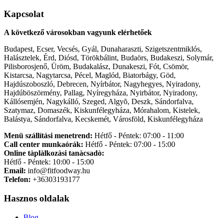
Kapcsolat
A következő városokban vagyunk elérhetőek
Budapest, Ecser, Vecsés, Gyál, Dunaharaszti, Szigetszentmiklós,
Halásztelek, Érd, Diósd, Törökbálint, Budaörs, Budakeszi, Solymár,
Pilisborosjenő, Üröm, Budakalász, Dunakeszi, Fót, Csömör,
Kistarcsa, Nagytarcsa, Pécel, Maglód, Biatorbágy, Göd,
Hajdúszoboszló, Debrecen, Nyírbátor, Nagyhegyes, Nyiradony,
Hajdúböszörmény, Pallag, Nyíregyháza, Nyirbátor, Nyiradony,
Kállósemjén, Nagykálló, Szeged, Algyõ, Deszk, Sándorfalva,
Szatymaz, Domaszék, Kiskunfélegyháza, Mórahalom, Kistelek,
Balástya, Sándorfalva, Kecskemét, Városföld, Kiskunfélegyháza
Menü szállítási menetrend:
Hétfő - Péntek: 07:00 - 11:00
Call center munkaórák:
Hétfő - Péntek: 07:00 - 15:00
Online tàplàlkozàsi tanàcsadò:
Hétfő - Péntek: 10:00 - 15:00
Email:
info@fitfoodway.hu
Telefon:
+36303193177
Hasznos oldalak
Blog