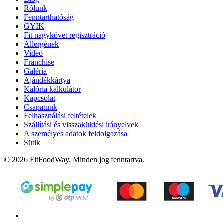
Rólunk
Fenntarthatóság
GYIK
Fit nagykövet regisztráció
Allergének
Videó
Franchise
Galéria
Ajándékkártya
Kalória kalkulátor
Kapcsolat
Csapatunk
Felhasználási feltételek
Szállítási és visszaküldési irányelvek
A személyes adatok feldolgozása
Sütik
© 2026 FitFoodWay. Minden jog fenntartva.