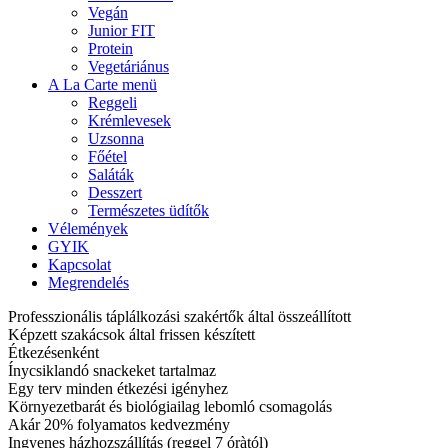
Vegán
Junior FIT
Protein
Vegetáriánus
A La Carte menü
Reggeli
Krémlevesek
Uzsonna
Főétel
Saláták
Desszert
Természetes üdítők
Vélemények
GYIK
Kapcsolat
Megrendelés
Professzionális táplálkozási szakértők által összeállított
Képzett szakácsok által frissen készített
Étkezésenként
Ínycsiklandó snackeket tartalmaz
Egy terv minden étkezési igényhez
Környezetbarát és biológiailag lebomló csomagolás
Akár 20% folyamatos kedvezmény
Ingyenes házhozszállítás (reggel 7 óràtól)