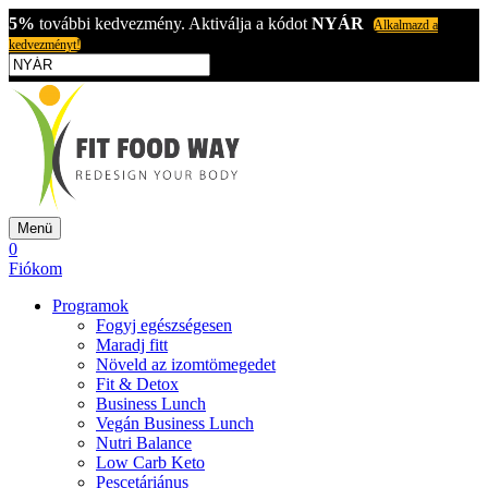
5%
további kedvezmény. Aktiválja a kódot
NYÁR
Alkalmazd a
kedvezményt!
Menü
0
Fiókom
Programok
Fogyj egészségesen
Maradj fitt
Növeld az izomtömegedet
Fit & Detox
Business Lunch
Vegán Business Lunch
Nutri Balance
Low Carb Keto
Pescetáriánus