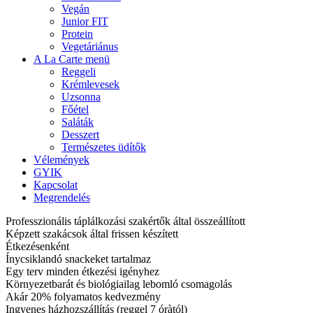
Vegán
Junior FIT
Protein
Vegetáriánus
A La Carte menü
Reggeli
Krémlevesek
Uzsonna
Főétel
Saláták
Desszert
Természetes üdítők
Vélemények
GYIK
Kapcsolat
Megrendelés
Professzionális táplálkozási szakértők által összeállított
Képzett szakácsok által frissen készített
Étkezésenként
Ínycsiklandó snackeket tartalmaz
Egy terv minden étkezési igényhez
Környezetbarát és biológiailag lebomló csomagolás
Akár 20% folyamatos kedvezmény
Ingyenes házhozszállítás (reggel 7 óràtól)