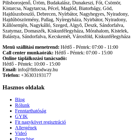
Pilisborosjenő, Üröm, Budakalász, Dunakeszi, Fót, Csömör,
Kistarcsa, Nagytarcsa, Pécel, Maglód, Biatorbágy, Göd,
Hajdúszoboszló, Debrecen, Nyírbátor, Nagyhegyes, Nyiradony,
Hajdúböszörmény, Pallag, Nyíregyháza, Nyirbátor, Nyiradony,
Kállósemjén, Nagykálló, Szeged, Algyõ, Deszk, Sándorfalva,
Szatymaz, Domaszék, Kiskunfélegyháza, Mórahalom, Kistelek,
Balástya, Sándorfalva, Kecskemét, Városföld, Kiskunfélegyháza
Menü szállítási menetrend:
Hétfő - Péntek: 07:00 - 11:00
Call center munkaórák:
Hétfő - Péntek: 07:00 - 15:00
Online tàplàlkozàsi tanàcsadò:
Hétfő - Péntek: 10:00 - 15:00
Email:
info@fitfoodway.hu
Telefon:
+36303193177
Hasznos oldalak
Blog
Rólunk
Fenntarthatóság
GYIK
Fit nagykövet regisztráció
Allergének
Videó
Franchise