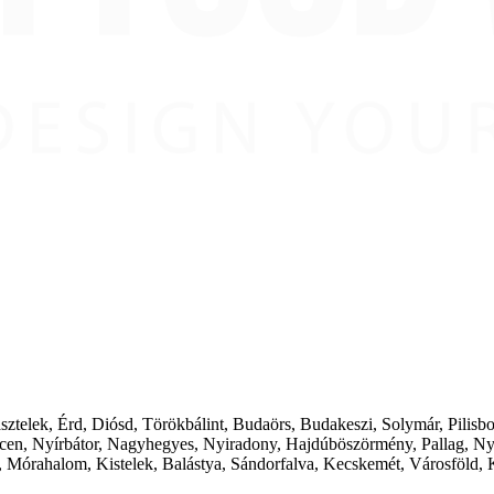
ásztelek, Érd, Diósd, Törökbálint, Budaörs, Budakeszi, Solymár, Pilis
cen, Nyírbátor, Nagyhegyes, Nyiradony, Hajdúböszörmény, Pallag, Ny
 Mórahalom, Kistelek, Balástya, Sándorfalva, Kecskemét, Városföld, 