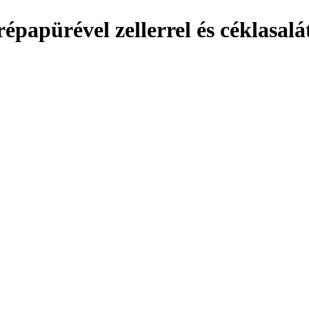
épapürével zellerrel és céklasalá