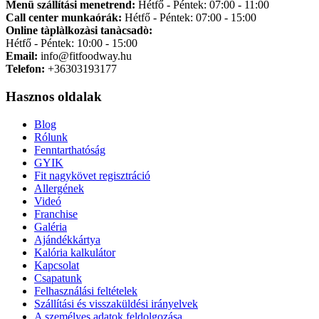
Menü szállítási menetrend:
Hétfő - Péntek: 07:00 - 11:00
Call center munkaórák:
Hétfő - Péntek: 07:00 - 15:00
Online tàplàlkozàsi tanàcsadò:
Hétfő - Péntek: 10:00 - 15:00
Email:
info@fitfoodway.hu
Telefon:
+36303193177
Hasznos oldalak
Blog
Rólunk
Fenntarthatóság
GYIK
Fit nagykövet regisztráció
Allergének
Videó
Franchise
Galéria
Ajándékkártya
Kalória kalkulátor
Kapcsolat
Csapatunk
Felhasználási feltételek
Szállítási és visszaküldési irányelvek
A személyes adatok feldolgozása