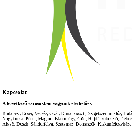
Kapcsolat
A következő városokban vagyunk elérhetőek
Budapest, Ecser, Vecsés, Gyál, Dunaharaszti, Szigetszentmiklós, Hal
Nagytarcsa, Pécel, Maglód, Biatorbágy, Göd, Hajdúszoboszló, Debre
Algyõ, Deszk, Sándorfalva, Szatymaz, Domaszék, Kiskunfélegyháza,