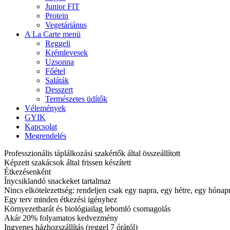
Junior FIT
Protein
Vegetáriánus
A La Carte menü
Reggeli
Krémlevesek
Uzsonna
Főétel
Saláták
Desszert
Természetes üdítők
Vélemények
GYIK
Kapcsolat
Megrendelés
Professzionális táplálkozási szakértők által összeállított
Képzett szakácsok által frissen készített
Étkezésenként
Ínycsiklandó snackeket tartalmaz
Nincs elkötelezettség: rendeljen csak egy napra, egy hétre, egy hóna
Egy terv minden étkezési igényhez
Környezetbarát és biológiailag lebomló csomagolás
Akár 20% folyamatos kedvezmény
Ingyenes házhozszállítás (reggel 7 óràtól)