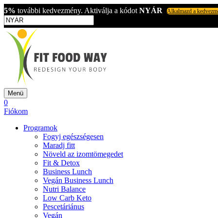
5%
további kedvezmény. Aktiválja a kódot
NYÁR
Alkalmazd a kedvezm
Menü
0
Fiókom
Programok
Fogyj egészségesen
Maradj fitt
Növeld az izomtömegedet
Fit & Detox
Business Lunch
Vegán Business Lunch
Nutri Balance
Low Carb Keto
Pescetáriánus
Vegán