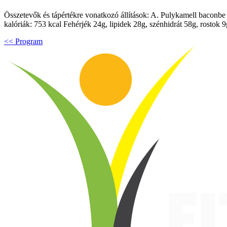
Összetevők és tápértékre vonatkozó állítások: A. Pulykamell baconbe t
kalóriák: 753 kcal Fehérjék 24g, lipidek 28g, szénhidrát 58g, rostok
<< Program