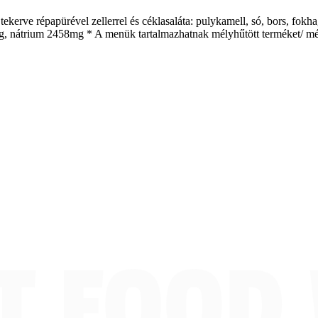
ekerve répapürével zellerrel és céklasaláta: pulykamell, só, bors, fok
 9g, nátrium 2458mg * A menük tartalmazhatnak mélyhűtött terméket/ mél