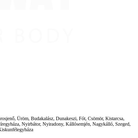
borosjenő, Üröm, Budakalász, Dunakeszi, Fót, Csömör, Kistarcsa,
íregyháza, Nyirbátor, Nyiradony, Kállósemjén, Nagykálló, Szeged,
Kiskunfélegyháza