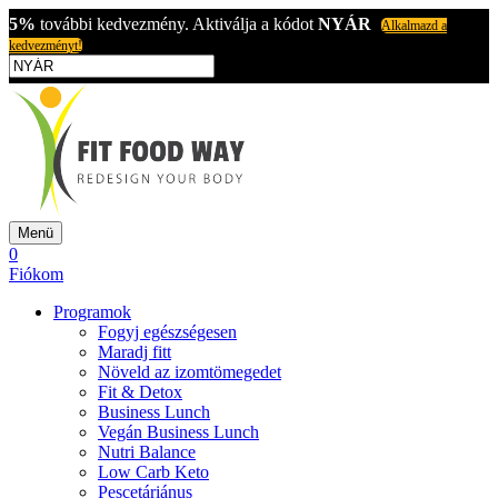
5%
további kedvezmény. Aktiválja a kódot
NYÁR
Alkalmazd a
kedvezményt!
Menü
0
Fiókom
Programok
Fogyj egészségesen
Maradj fitt
Növeld az izomtömegedet
Fit & Detox
Business Lunch
Vegán Business Lunch
Nutri Balance
Low Carb Keto
Pescetáriánus