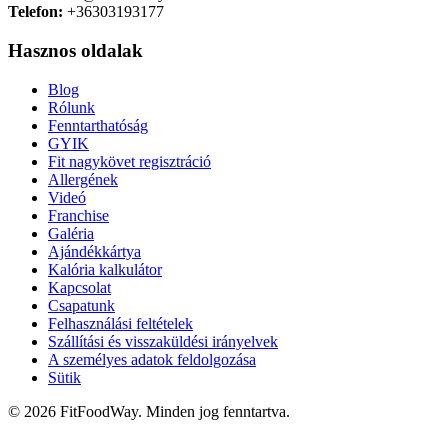
Telefon:
+36303193177
Hasznos oldalak
Blog
Rólunk
Fenntarthatóság
GYIK
Fit nagykövet regisztráció
Allergének
Videó
Franchise
Galéria
Ajándékkártya
Kalória kalkulátor
Kapcsolat
Csapatunk
Felhasználási feltételek
Szállítási és visszaküldési irányelvek
A személyes adatok feldolgozása
Sütik
© 2026 FitFoodWay. Minden jog fenntartva.