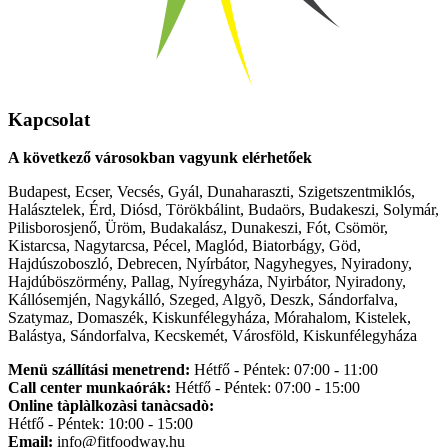
Kapcsolat
A következő városokban vagyunk elérhetőek
Budapest, Ecser, Vecsés, Gyál, Dunaharaszti, Szigetszentmiklós,
Halásztelek, Érd, Diósd, Törökbálint, Budaörs, Budakeszi, Solymár,
Pilisborosjenő, Üröm, Budakalász, Dunakeszi, Fót, Csömör,
Kistarcsa, Nagytarcsa, Pécel, Maglód, Biatorbágy, Göd,
Hajdúszoboszló, Debrecen, Nyírbátor, Nagyhegyes, Nyiradony,
Hajdúböszörmény, Pallag, Nyíregyháza, Nyirbátor, Nyiradony,
Kállósemjén, Nagykálló, Szeged, Algyõ, Deszk, Sándorfalva,
Szatymaz, Domaszék, Kiskunfélegyháza, Mórahalom, Kistelek,
Balástya, Sándorfalva, Kecskemét, Városföld, Kiskunfélegyháza
Menü szállítási menetrend:
Hétfő - Péntek: 07:00 - 11:00
Call center munkaórák:
Hétfő - Péntek: 07:00 - 15:00
Online tàplàlkozàsi tanàcsadò:
Hétfő - Péntek: 10:00 - 15:00
Email:
info@fitfoodway.hu