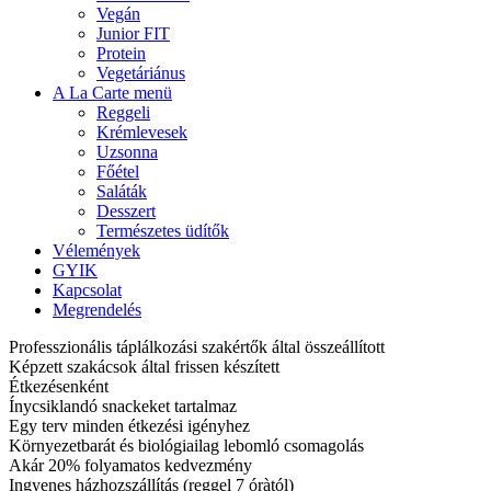
Vegán
Junior FIT
Protein
Vegetáriánus
A La Carte menü
Reggeli
Krémlevesek
Uzsonna
Főétel
Saláták
Desszert
Természetes üdítők
Vélemények
GYIK
Kapcsolat
Megrendelés
Professzionális táplálkozási szakértők által összeállított
Képzett szakácsok által frissen készített
Étkezésenként
Ínycsiklandó snackeket tartalmaz
Egy terv minden étkezési igényhez
Környezetbarát és biológiailag lebomló csomagolás
Akár 20% folyamatos kedvezmény
Ingyenes házhozszállítás (reggel 7 óràtól)