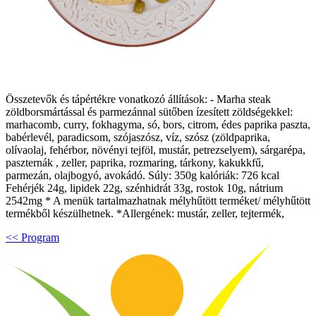
Összetevők és tápértékre vonatkozó állítások: - Marha steak
zöldborsmártással és parmezánnal sütőben ízesített zöldségekkel:
marhacomb, curry, fokhagyma, só, bors, citrom, édes paprika paszta,
babérlevél, paradicsom, szójaszósz, víz, szósz (zöldpaprika,
olívaolaj, fehérbor, növényi tejföl, mustár, petrezselyem), sárgarépa,
paszternák , zeller, paprika, rozmaring, tárkony, kakukkfű,
parmezán, olajbogyó, avokádó. Súly: 350g kalóriák: 726 kcal
Fehérjék 24g, lipidek 22g, szénhidrát 33g, rostok 10g, nátrium
2542mg * A menük tartalmazhatnak mélyhűtött terméket/ mélyhűtött
termékből készülhetnek. *Allergének: mustár, zeller, tejtermék,
<< Program