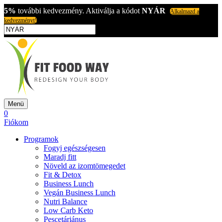
5%
további kedvezmény. Aktiválja a kódot
NYÁR
Alkalmazd a
kedvezményt!
Menü
0
Fiókom
Programok
Fogyj egészségesen
Maradj fitt
Növeld az izomtömegedet
Fit & Detox
Business Lunch
Vegán Business Lunch
Nutri Balance
Low Carb Keto
Pescetáriánus