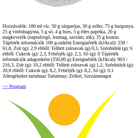
Hozzávalók: 100 ml víz, 50 g sárgarépa, 30 g zeller, 75 g burgonya,
25 g vöröshagyma, 5 g só, 4 g bors, 5 g édes paprika, 20 g
magkeverék (napraforgó, lenmag, szezám, tök), 35 g kruton.
Tápérték információk 100 g-onként Energiaérték (kJ/kcal): 258 /
61,8, Zsír (g): 2,9 ebből: Telített zsírsavak (g) 0,3, Szénhidrát (g): 6
ebből: Cukrok (g): 2,3, Fehérjék (g): 2,3, Só (g): 0 Tápérték
információk adagonként (350,00 g) Energiaérték (kJ/kcal): 903 /
216,3, Zsír (g): 10,2 ebből: Telített zsírsavak (g) 1,2, Szénhidrát (g):
20,9 ebből: Cukrok (g): 8,2, Fehérjék (g): 8,2, Só (g): 0,1
Allergéneket tartalmaz Tartalmaz: Zellert, Szezámmagot
<< Program