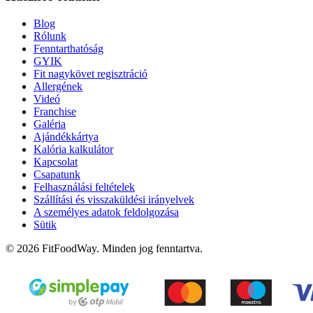
Blog
Rólunk
Fenntarthatóság
GYIK
Fit nagykövet regisztráció
Allergének
Videó
Franchise
Galéria
Ajándékkártya
Kalória kalkulátor
Kapcsolat
Csapatunk
Felhasználási feltételek
Szállítási és visszaküldési irányelvek
A személyes adatok feldolgozása
Sütik
© 2026 FitFoodWay. Minden jog fenntartva.