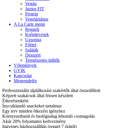
Vegán
Junior FIT
Protein
Vegetáriánus
A La Carte menü
Reggeli
Krémlevesek
Uzsonna
Főétel
Saláták
Desszert
Természetes üdítők
Vélemények
GYIK
Kapcsolat
Megrendelés
Professzionális táplálkozási szakértők által összeállított
Képzett szakácsok által frissen készített
Étkezésenként
Ínycsiklandó snackeket tartalmaz
Egy terv minden étkezési igényhez
Környezetbarát és biológiailag lebomló csomagolás
Akár 20% folyamatos kedvezmény
Ingyenes házhozszállítás (reggel 7 óràtól)