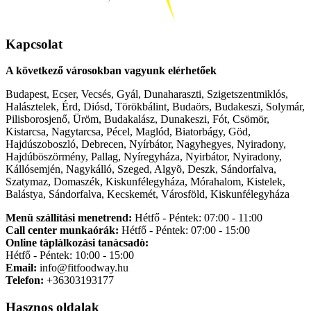
Kapcsolat
A következő városokban vagyunk elérhetőek
Budapest, Ecser, Vecsés, Gyál, Dunaharaszti, Szigetszentmiklós,
Halásztelek, Érd, Diósd, Törökbálint, Budaörs, Budakeszi, Solymár,
Pilisborosjenő, Üröm, Budakalász, Dunakeszi, Fót, Csömör,
Kistarcsa, Nagytarcsa, Pécel, Maglód, Biatorbágy, Göd,
Hajdúszoboszló, Debrecen, Nyírbátor, Nagyhegyes, Nyiradony,
Hajdúböszörmény, Pallag, Nyíregyháza, Nyirbátor, Nyiradony,
Kállósemjén, Nagykálló, Szeged, Algyõ, Deszk, Sándorfalva,
Szatymaz, Domaszék, Kiskunfélegyháza, Mórahalom, Kistelek,
Balástya, Sándorfalva, Kecskemét, Városföld, Kiskunfélegyháza
Menü szállítási menetrend:
Hétfő - Péntek: 07:00 - 11:00
Call center munkaórák:
Hétfő - Péntek: 07:00 - 15:00
Online tàplàlkozàsi tanàcsadò:
Hétfő - Péntek: 10:00 - 15:00
Email:
info@fitfoodway.hu
Telefon:
+36303193177
Hasznos oldalak