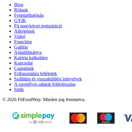
Blog
Rólunk
Fenntarthatóság
GYIK
Fit nagykövet regisztráció
Allergének
Videó
Franchise
Galéria
Ajándékkártya
Kalória kalkulátor
Kapcsolat
Csapatunk
Felhasználási feltételek
Szállítási és visszaküldési irányelvek
A személyes adatok feldolgozása
Sütik
© 2026 FitFoodWay. Minden jog fenntartva.