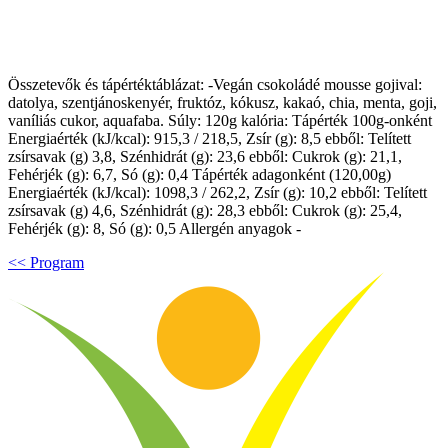
Összetevők és tápértéktáblázat: -Vegán csokoládé mousse gojival:
datolya, szentjánoskenyér, fruktóz, kókusz, kakaó, chia, menta, goji,
vaníliás cukor, aquafaba. Súly: 120g kalória: Tápérték 100g-onként
Energiaérték (kJ/kcal): 915,3 / 218,5, Zsír (g): 8,5 ebből: Telített
zsírsavak (g) 3,8, Szénhidrát (g): 23,6 ebből: Cukrok (g): 21,1,
Fehérjék (g): 6,7, Só (g): 0,4 Tápérték adagonként (120,00g)
Energiaérték (kJ/kcal): 1098,3 / 262,2, Zsír (g): 10,2 ebből: Telített
zsírsavak (g) 4,6, Szénhidrát (g): 28,3 ebből: Cukrok (g): 25,4,
Fehérjék (g): 8, Só (g): 0,5 Allergén anyagok -
<< Program