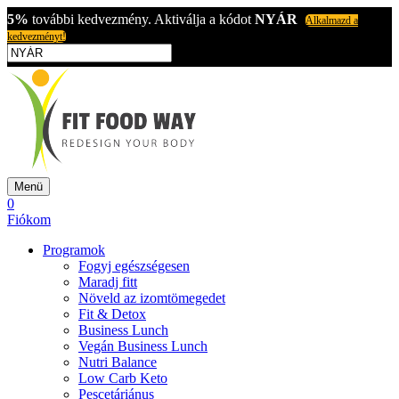
5%
további kedvezmény. Aktiválja a kódot
NYÁR
Alkalmazd a
kedvezményt!
Menü
0
Fiókom
Programok
Fogyj egészségesen
Maradj fitt
Növeld az izomtömegedet
Fit & Detox
Business Lunch
Vegán Business Lunch
Nutri Balance
Low Carb Keto
Pescetáriánus