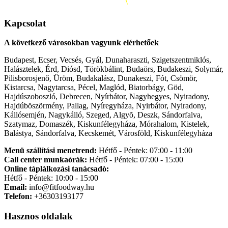
Kapcsolat
A következő városokban vagyunk elérhetőek
Budapest, Ecser, Vecsés, Gyál, Dunaharaszti, Szigetszentmiklós,
Halásztelek, Érd, Diósd, Törökbálint, Budaörs, Budakeszi, Solymár,
Pilisborosjenő, Üröm, Budakalász, Dunakeszi, Fót, Csömör,
Kistarcsa, Nagytarcsa, Pécel, Maglód, Biatorbágy, Göd,
Hajdúszoboszló, Debrecen, Nyírbátor, Nagyhegyes, Nyiradony,
Hajdúböszörmény, Pallag, Nyíregyháza, Nyirbátor, Nyiradony,
Kállósemjén, Nagykálló, Szeged, Algyõ, Deszk, Sándorfalva,
Szatymaz, Domaszék, Kiskunfélegyháza, Mórahalom, Kistelek,
Balástya, Sándorfalva, Kecskemét, Városföld, Kiskunfélegyháza
Menü szállítási menetrend:
Hétfő - Péntek: 07:00 - 11:00
Call center munkaórák:
Hétfő - Péntek: 07:00 - 15:00
Online tàplàlkozàsi tanàcsadò:
Hétfő - Péntek: 10:00 - 15:00
Email:
info@fitfoodway.hu
Telefon:
+36303193177
Hasznos oldalak