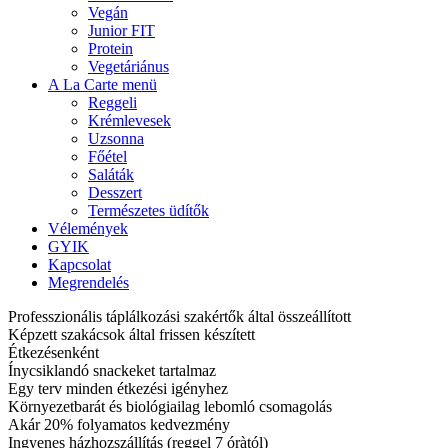
Vegán
Junior FIT
Protein
Vegetáriánus
A La Carte menü
Reggeli
Krémlevesek
Uzsonna
Főétel
Saláták
Desszert
Természetes üdítők
Vélemények
GYIK
Kapcsolat
Megrendelés
Professzionális táplálkozási szakértők által összeállított
Képzett szakácsok által frissen készített
Étkezésenként
Ínycsiklandó snackeket tartalmaz
Egy terv minden étkezési igényhez
Környezetbarát és biológiailag lebomló csomagolás
Akár 20% folyamatos kedvezmény
Ingyenes házhozszállítás (reggel 7 óràtól)