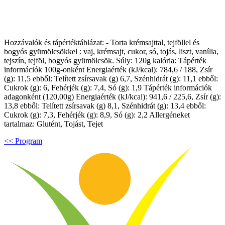
Hozzávalók és tápértéktáblázat: - Torta krémsajttal, tejföllel és
bogyós gyümölcsökkel : vaj, krémsajt, cukor, só, tojás, liszt, vanília,
tejszín, tejföl, bogyós gyümölcsök. Súly: 120g kalória: Tápérték
információk 100g-onként Energiaérték (kJ/kcal): 784,6 / 188, Zsír
(g): 11,5 ebből: Telített zsírsavak (g) 6,7, Szénhidrát (g): 11,1 ebből:
Cukrok (g): 6, Fehérjék (g): 7,4, Só (g): 1,9 Tápérték információk
adagonként (120,00g) Energiaérték (kJ/kcal): 941,6 / 225,6, Zsír (g):
13,8 ebből: Telített zsírsavak (g) 8,1, Szénhidrát (g): 13,4 ebből:
Cukrok (g): 7,3, Fehérjék (g): 8,9, Só (g): 2,2 Allergéneket
tartalmaz: Glutént, Tojást, Tejet
<< Program