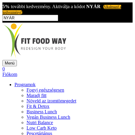
5%
további kedvezmény. Aktiválja a kódot
NYÁR
Alkalmazd a
kedvezményt!
Menü
0
Fiókom
Programok
Fogyj egészségesen
Maradj fitt
Növeld az izomtömegedet
Fit & Detox
Business Lunch
Vegán Business Lunch
Nutri Balance
Low Carb Keto
Pescetáriánus