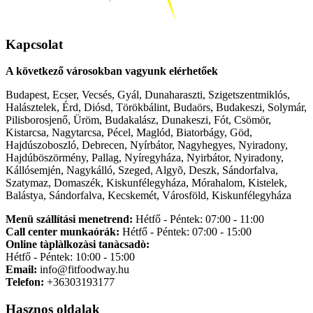
Kapcsolat
A következő városokban vagyunk elérhetőek
Budapest, Ecser, Vecsés, Gyál, Dunaharaszti, Szigetszentmiklós,
Halásztelek, Érd, Diósd, Törökbálint, Budaörs, Budakeszi, Solymár,
Pilisborosjenő, Üröm, Budakalász, Dunakeszi, Fót, Csömör,
Kistarcsa, Nagytarcsa, Pécel, Maglód, Biatorbágy, Göd,
Hajdúszoboszló, Debrecen, Nyírbátor, Nagyhegyes, Nyiradony,
Hajdúböszörmény, Pallag, Nyíregyháza, Nyirbátor, Nyiradony,
Kállósemjén, Nagykálló, Szeged, Algyõ, Deszk, Sándorfalva,
Szatymaz, Domaszék, Kiskunfélegyháza, Mórahalom, Kistelek,
Balástya, Sándorfalva, Kecskemét, Városföld, Kiskunfélegyháza
Menü szállítási menetrend:
Hétfő - Péntek: 07:00 - 11:00
Call center munkaórák:
Hétfő - Péntek: 07:00 - 15:00
Online tàplàlkozàsi tanàcsadò:
Hétfő - Péntek: 10:00 - 15:00
Email:
info@fitfoodway.hu
Telefon:
+36303193177
Hasznos oldalak