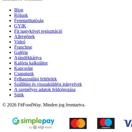
Blog
Rólunk
Fenntarthatóság
GYIK
Fit nagykövet regisztráció
Allergének
Videó
Franchise
Galéria
Ajándékkártya
Kalória kalkulátor
Kapcsolat
Csapatunk
Felhasználási feltételek
Szállítási és visszaküldési irányelvek
A személyes adatok feldolgozása
Sütik
© 2026 FitFoodWay. Minden jog fenntartva.