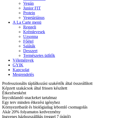
Vegán
Junior FIT
Protein
Vegetáriánus
A La Carte menü
Reggeli
Krémlevesek
Uzsonna
Főétel
Saláták
Desszert
Természetes üdítők
Vélemények
GYIK
Kapcsolat
Megrendelés
Professzionális táplálkozási szakértők által összeállított
Képzett szakácsok által frissen készített
Étkezésenként
Ínycsiklandó snackeket tartalmaz
Egy terv minden étkezési igényhez
Környezetbarát és biológiailag lebomló csomagolás
Akár 20% folyamatos kedvezmény
Ingyenes házhozszállítás (reggel 7 óràtól)