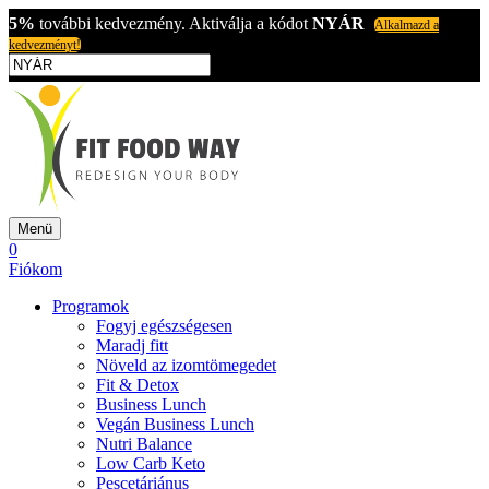
5%
további kedvezmény. Aktiválja a kódot
NYÁR
Alkalmazd a
kedvezményt!
Menü
0
Fiókom
Programok
Fogyj egészségesen
Maradj fitt
Növeld az izomtömegedet
Fit & Detox
Business Lunch
Vegán Business Lunch
Nutri Balance
Low Carb Keto
Pescetáriánus