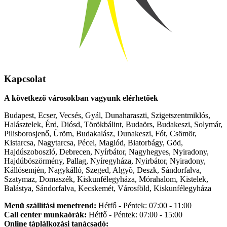
Kapcsolat
A következő városokban vagyunk elérhetőek
Budapest, Ecser, Vecsés, Gyál, Dunaharaszti, Szigetszentmiklós,
Halásztelek, Érd, Diósd, Törökbálint, Budaörs, Budakeszi, Solymár,
Pilisborosjenő, Üröm, Budakalász, Dunakeszi, Fót, Csömör,
Kistarcsa, Nagytarcsa, Pécel, Maglód, Biatorbágy, Göd,
Hajdúszoboszló, Debrecen, Nyírbátor, Nagyhegyes, Nyiradony,
Hajdúböszörmény, Pallag, Nyíregyháza, Nyirbátor, Nyiradony,
Kállósemjén, Nagykálló, Szeged, Algyõ, Deszk, Sándorfalva,
Szatymaz, Domaszék, Kiskunfélegyháza, Mórahalom, Kistelek,
Balástya, Sándorfalva, Kecskemét, Városföld, Kiskunfélegyháza
Menü szállítási menetrend:
Hétfő - Péntek: 07:00 - 11:00
Call center munkaórák:
Hétfő - Péntek: 07:00 - 15:00
Online tàplàlkozàsi tanàcsadò: