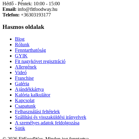
Hétfő - Péntek: 10:00 - 15:00
Email:
info@fitfoodway.hu
Telefon:
+36303193177
Hasznos oldalak
Blog
Rólunk
Fenntarthatóság
GYIK
Fit nagykövet regisztráció
Allergének
Videó
Franchise
Galéria
Ajándékkártya
Kalória kalkulátor
Kapcsolat
Csapatunk
Felhasználási feltételek
Szállítási és visszaküldési irányelvek
A személyes adatok feldolgozása
Sütik
© 2026 FitFoodWay. Minden jog fenntartva.