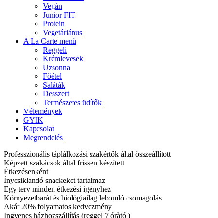
Vegán
Junior FIT
Protein
Vegetáriánus
A La Carte menü
Reggeli
Krémlevesek
Uzsonna
Főétel
Saláták
Desszert
Természetes üdítők
Vélemények
GYIK
Kapcsolat
Megrendelés
Professzionális táplálkozási szakértők által összeállított
Képzett szakácsok által frissen készített
Étkezésenként
Ínycsiklandó snackeket tartalmaz
Egy terv minden étkezési igényhez
Környezetbarát és biológiailag lebomló csomagolás
Akár 20% folyamatos kedvezmény
Ingyenes házhozszállítás (reggel 7 óràtól)