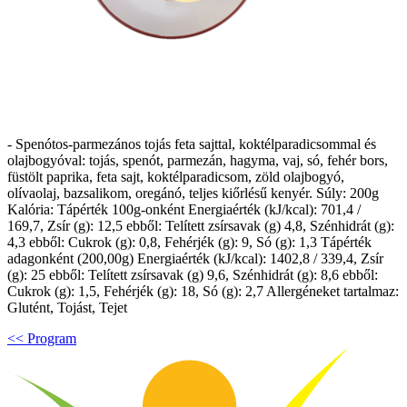
- Spenótos-parmezános tojás feta sajttal, koktélparadicsommal és
olajbogyóval: tojás, spenót, parmezán, hagyma, vaj, só, fehér bors,
füstölt paprika, feta sajt, koktélparadicsom, zöld olajbogyó,
olívaolaj, bazsalikom, oregánó, teljes kiőrlésű kenyér. Súly: 200g
Kalória: Tápérték 100g-onként Energiaérték (kJ/kcal): 701,4 /
169,7, Zsír (g): 12,5 ebből: Telített zsírsavak (g) 4,8, Szénhidrát (g):
4,3 ebből: Cukrok (g): 0,8, Fehérjék (g): 9, Só (g): 1,3 Tápérték
adagonként (200,00g) Energiaérték (kJ/kcal): 1402,8 / 339,4, Zsír
(g): 25 ebből: Telített zsírsavak (g) 9,6, Szénhidrát (g): 8,6 ebből:
Cukrok (g): 1,5, Fehérjék (g): 18, Só (g): 2,7 Allergéneket tartalmaz:
Glutént, Tojást, Tejet
<< Program