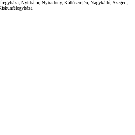
íregyháza, Nyirbátor, Nyiradony, Kállósemjén, Nagykálló, Szeged,
Kiskunfélegyháza