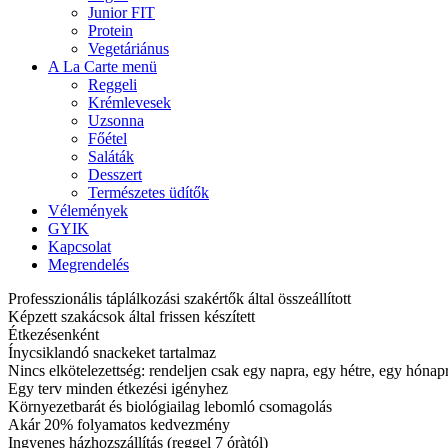
Junior FIT
Protein
Vegetáriánus
A La Carte menü
Reggeli
Krémlevesek
Uzsonna
Főétel
Saláták
Desszert
Természetes üdítők
Vélemények
GYIK
Kapcsolat
Megrendelés
Professzionális táplálkozási szakértők által összeállított
Képzett szakácsok által frissen készített
Étkezésenként
Ínycsiklandó snackeket tartalmaz
Nincs elkötelezettség: rendeljen csak egy napra, egy hétre, egy hóna
Egy terv minden étkezési igényhez
Környezetbarát és biológiailag lebomló csomagolás
Akár 20% folyamatos kedvezmény
Ingyenes házhozszállítás (reggel 7 óràtól)