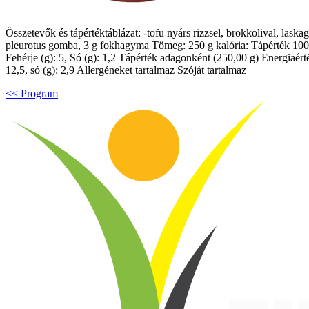
Összetevők és tápértéktáblázat: -tofu nyárs rizzsel, brokkolival, laska
pleurotus gomba, 3 g fokhagyma Tömeg: 250 g kalória: Tápérték 100 g-on
Fehérje (g): 5, Só (g): 1,2 Tápérték adagonként (250,00 g) Energiaérték 
12,5, só (g): 2,9 Allergéneket tartalmaz Szóját tartalmaz
<< Program