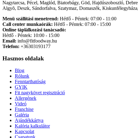
Nagytarcsa, Pécel, Maglód, Biatorbágy, Göd, Hajdúszoboszló, Debre
Algyõ, Deszk, Sándorfalva, Szatymaz, Domaszék, Kiskunfélegyháza,
Menü szállítási menetrend:
Hétfő - Péntek: 07:00 - 11:00
Call center munkaórák:
Hétfő - Péntek: 07:00 - 15:00
Online tàplàlkozàsi tanàcsadò:
Hétfő - Péntek: 10:00 - 15:00
Email:
info@fitfoodway.hu
Telefon:
+36303193177
Hasznos oldalak
Blog
Rólunk
Fenntarthatóság
GYIK
Fit nagykövet regisztráció
Allergének
Videó
Franchise
Galéria
Ajándékkártya
Kalória kalkulátor
Kapcsolat
Csapatunk