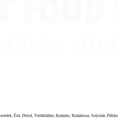
ásztelek, Érd, Diósd, Törökbálint, Budaörs, Budakeszi, Solymár, Pilis