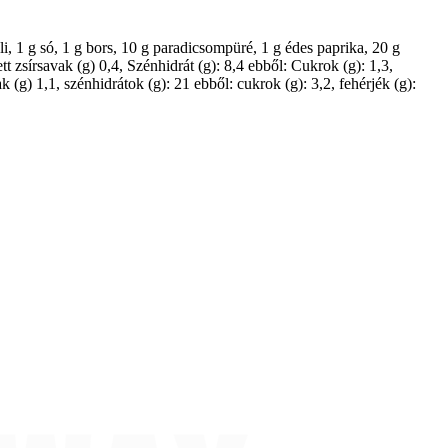
li, 1 g só, 1 g bors, 10 g paradicsompüré, 1 g édes paprika, 20 g
 zsírsavak (g) 0,4, Szénhidrát (g): 8,4 ebből: Cukrok (g): 1,3,
k (g) 1,1, szénhidrátok (g): 21 ebből: cukrok (g): 3,2, fehérjék (g):