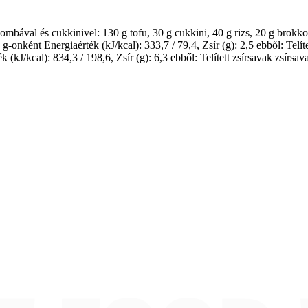
gombával és cukkinivel: 130 g tofu, 30 g cukkini, 40 g rizs, 20 g brokko
ként Energiaérték (kJ/kcal): 333,7 / 79,4, Zsír (g): 2,5 ebből: Telített
(kJ/kcal): 834,3 / 198,6, Zsír (g): 6,3 ebből: Telített zsírsavak zsírsava