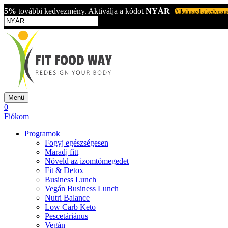
5%
további kedvezmény. Aktiválja a kódot
NYÁR
Alkalmazd a kedvezm
Menü
0
Fiókom
Programok
Fogyj egészségesen
Maradj fitt
Növeld az izomtömegedet
Fit & Detox
Business Lunch
Vegán Business Lunch
Nutri Balance
Low Carb Keto
Pescetáriánus
Vegán