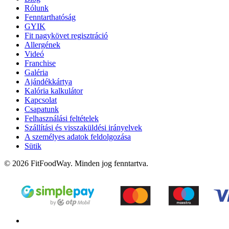
Rólunk
Fenntarthatóság
GYIK
Fit nagykövet regisztráció
Allergének
Videó
Franchise
Galéria
Ajándékkártya
Kalória kalkulátor
Kapcsolat
Csapatunk
Felhasználási feltételek
Szállítási és visszaküldési irányelvek
A személyes adatok feldolgozása
Sütik
© 2026 FitFoodWay. Minden jog fenntartva.