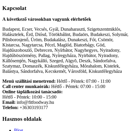
Kapcsolat
A következő városokban vagyunk elérhetőek
Budapest, Ecser, Vecsés, Gyál, Dunaharaszti, Szigetszentmiklós,
Halásztelek, Érd, Diósd, Törökbálint, Budaörs, Budakeszi, Solymár,
Pilisborosjenő, Üröm, Budakalász, Dunakeszi, Fót, Csömör,
Kistarcsa, Nagytarcsa, Pécel, Maglód, Biatorbágy, Göd,
Hajdúszoboszló, Debrecen, Nyírbátor, Nagyhegyes, Nyiradony,
Hajdúböszörmény, Pallag, Nyíregyháza, Nyirbátor, Nyiradony,
Kállósemjén, Nagykálló, Szeged, Algyõ, Deszk, Sándorfalva,
Szatymaz, Domaszék, Kiskunfélegyháza, Mórahalom, Kistelek,
Balástya, Sándorfalva, Kecskemét, Városföld, Kiskunfélegyháza
Menü szállítási menetrend:
Hétfő - Péntek: 07:00 - 11:00
Call center munkaórák:
Hétfő - Péntek: 07:00 - 15:00
Online tàplàlkozàsi tanàcsadò:
Hétfő - Péntek: 10:00 - 15:00
Email:
info@fitfoodway.hu
Telefon:
+36303193177
Hasznos oldalak
Blog