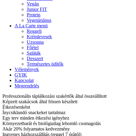
Vegán
Junior FIT
Protein
Vegetáriánus
A La Carte menü
Reggeli
Krémlevesek
Uzsonna
Főétel
Saláták
Desszert
Természetes üdítők
Vélemények
GYIK
Kapcsolat
Megrendelés
Professzionális táplálkozási szakértők által összeállított
Képzett szakácsok által frissen készített
Étkezésenként
Ínycsiklandó snackeket tartalmaz
Egy terv minden étkezési igényhez
Környezetbarát és biológiailag lebomló csomagolás
Akár 20% folyamatos kedvezmény
Ingyenes házhozszállítás (reggel 7 óràtól)