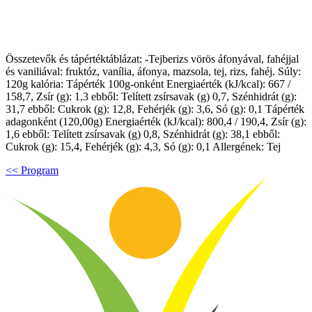
Összetevők és tápértéktáblázat: -Tejberizs vörös áfonyával, fahéjjal
és vaniliával: fruktóz, vanília, áfonya, mazsola, tej, rizs, fahéj. Súly:
120g kalória: Tápérték 100g-onként Energiaérték (kJ/kcal): 667 /
158,7, Zsír (g): 1,3 ebből: Telített zsírsavak (g) 0,7, Szénhidrát (g):
31,7 ebből: Cukrok (g): 12,8, Fehérjék (g): 3,6, Só (g): 0,1 Tápérték
adagonként (120,00g) Energiaérték (kJ/kcal): 800,4 / 190,4, Zsír (g):
1,6 ebből: Telített zsírsavak (g) 0,8, Szénhidrát (g): 38,1 ebből:
Cukrok (g): 15,4, Fehérjék (g): 4,3, Só (g): 0,1 Allergének: Tej
<< Program