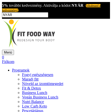
5%
további kedvezmény. Aktiválja a kódot
NYÁR
Alkalmazd a
kedvezményt!
Menü
0
Fiókom
Programok
Fogyj egészségesen
Maradj fitt
Növeld az izomtömegedet
Fit & Detox
Business Lunch
Vegán Business Lunch
Nutri Balance
Low Carb Keto
Pescetáriánus