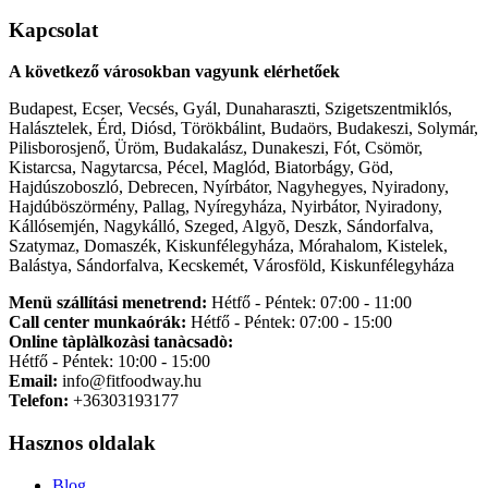
Kapcsolat
A következő városokban vagyunk elérhetőek
Budapest, Ecser, Vecsés, Gyál, Dunaharaszti, Szigetszentmiklós,
Halásztelek, Érd, Diósd, Törökbálint, Budaörs, Budakeszi, Solymár,
Pilisborosjenő, Üröm, Budakalász, Dunakeszi, Fót, Csömör,
Kistarcsa, Nagytarcsa, Pécel, Maglód, Biatorbágy, Göd,
Hajdúszoboszló, Debrecen, Nyírbátor, Nagyhegyes, Nyiradony,
Hajdúböszörmény, Pallag, Nyíregyháza, Nyirbátor, Nyiradony,
Kállósemjén, Nagykálló, Szeged, Algyõ, Deszk, Sándorfalva,
Szatymaz, Domaszék, Kiskunfélegyháza, Mórahalom, Kistelek,
Balástya, Sándorfalva, Kecskemét, Városföld, Kiskunfélegyháza
Menü szállítási menetrend:
Hétfő - Péntek: 07:00 - 11:00
Call center munkaórák:
Hétfő - Péntek: 07:00 - 15:00
Online tàplàlkozàsi tanàcsadò:
Hétfő - Péntek: 10:00 - 15:00
Email:
info@fitfoodway.hu
Telefon:
+36303193177
Hasznos oldalak
Blog