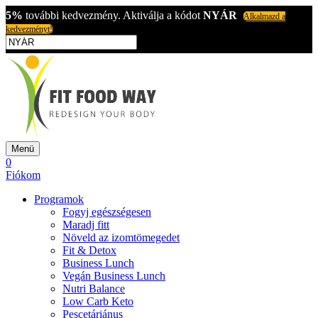
5%
további kedvezmény. Aktiválja a kódot
NYÁR
Alkalmazd a
kedvezményt!
Menü
0
Fiókom
Programok
Fogyj egészségesen
Maradj fitt
Növeld az izomtömegedet
Fit & Detox
Business Lunch
Vegán Business Lunch
Nutri Balance
Low Carb Keto
Pescetáriánus