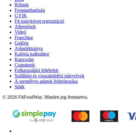
Rólunk
Fenntarthatóság
GYIK
Fit nagykövet regisztráció
Allergének
Videó
Franchise
Galéria
Ajándékkártya
Kalória kalkulátor
Kapcsolat
Csapatunk
Felhasználási feltételek
Szállítási és visszaküldési irányelvek
A személyes adatok feldolgozása
Sütik
© 2026 FitFoodWay. Minden jog fenntartva.