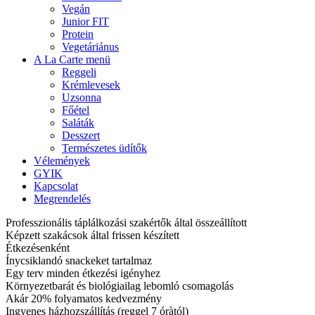
Vegán
Junior FIT
Protein
Vegetáriánus
A La Carte menü
Reggeli
Krémlevesek
Uzsonna
Főétel
Saláták
Desszert
Természetes üdítők
Vélemények
GYIK
Kapcsolat
Megrendelés
Professzionális táplálkozási szakértők által összeállított
Képzett szakácsok által frissen készített
Étkezésenként
Ínycsiklandó snackeket tartalmaz
Egy terv minden étkezési igényhez
Környezetbarát és biológiailag lebomló csomagolás
Akár 20% folyamatos kedvezmény
Ingyenes házhozszállítás (reggel 7 óràtól)