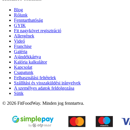
Blog
Rólunk
Fenntarthatóság
GYIK
Fit nagykövet regisztráció
Allergének
Videó
Franchise
Galéria
Ajándékkártya
Kalória kalkulátor
Kapcsolat
Csapatunk
Felhasználási feltételek
Szállítási és visszaküldési irányelvek
A személyes adatok feldolgozása
Sütik
© 2026 FitFoodWay. Minden jog fenntartva.