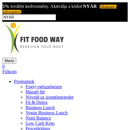
5%
további kedvezmény. Aktiválja a kódot
NYÁR
Alkalmazd a
kedvezményt!
Menü
0
Fiókom
Programok
Fogyj egészségesen
Maradj fitt
Növeld az izomtömegedet
Fit & Detox
Business Lunch
Vegán Business Lunch
Nutri Balance
Low Carb Keto
Pescetáriánus