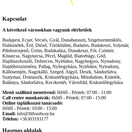
Kapcsolat
A következő városokban vagyunk elérhetőek
Budapest, Ecser, Vecsés, Gyál, Dunaharaszti, Szigetszentmiklós,
Halásztelek, Érd, Diósd, Törökbálint, Budaörs, Budakeszi, Solymár,
Pilisborosjenő, Üröm, Budakalász, Dunakeszi, Fót, Csömör,
Kistarcsa, Nagytarcsa, Pécel, Maglód, Biatorbágy, Göd,
Hajdúszoboszló, Debrecen, Nyírbátor, Nagyhegyes, Nyiradony,
Hajdúböszörmény, Pallag, Nyíregyháza, Nyirbátor, Nyiradony,
Kállósemjén, Nagykálló, Szeged, Algyõ, Deszk, Sándorfalva,
Szatymaz, Domaszék, Kiskunfélegyháza, Mórahalom, Kistelek,
Balástya, Sándorfalva, Kecskemét, Városföld, Kiskunfélegyháza
Menü szállítási menetrend:
Hétfő - Péntek: 07:00 - 11:00
Call center munkaórák:
Hétfő - Péntek: 07:00 - 15:00
Online tàplàlkozàsi tanàcsadò:
Hétfő - Péntek: 10:00 - 15:00
Email:
info@fitfoodway.hu
Telefon:
+36303193177
Hasznos oldalak