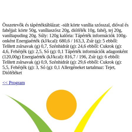
Összetevők és tápértéktáblázat: -sült körte vanília szósszal, dióval és
fahéjjal: körte 50g, vaníliaszósz 20g, diófélék 10g, fahéj, tej 20g,
vaníliapuding 20g. Súly: 120g kalória: Tápérték információk 100g-
onként Energiaérték (kJ/kcal): 680,6 / 163,3, Zsír (g): 5 ebből:
Telített zsírsavak (g) 0,7, Szénhidrát (g): 24,6 ebből: Cukrok (g):
4,6, Fehérjék (g): 2,5, Só (g): 0,1 Tápérték információk adagonként
(120,00g) Energiaérték (kJ/kcal): 816,7 / 196, Zsír (g): 6 ebből:
Telített zsírsavak (g) 0,9, Szénhidrát (g): 29,6 ebből: Cukrok (g):
5,5, Fehérjék (g): 3, Só (g): 0,1 Allergéneket tartalmaz: Tejet,
Dióféléket
<< Program