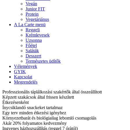
Vegán
Junior FIT
Protein
Vegetáriánus
A La Carte menü
Reggeli
Krémlevesek
Uzsonna
Főétel
Saláták
Desszert
Természetes üdítők
Vélemények
GYIK
Kapcsolat
Megrendelés
Professzionális táplálkozási szakértők által összeállított
Képzett szakácsok által frissen készített
Étkezésenként
Ínycsiklandó snackeket tartalmaz
Egy terv minden étkezési igényhez
Környezetbarát és biológiailag lebomló csomagolás
Akár 20% folyamatos kedvezmény
Ingyenes házhozszállítás (reggel 7 óràtól)