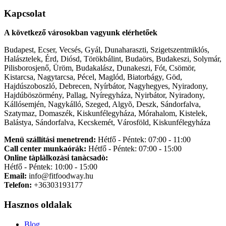
Kapcsolat
A következő városokban vagyunk elérhetőek
Budapest, Ecser, Vecsés, Gyál, Dunaharaszti, Szigetszentmiklós,
Halásztelek, Érd, Diósd, Törökbálint, Budaörs, Budakeszi, Solymár,
Pilisborosjenő, Üröm, Budakalász, Dunakeszi, Fót, Csömör,
Kistarcsa, Nagytarcsa, Pécel, Maglód, Biatorbágy, Göd,
Hajdúszoboszló, Debrecen, Nyírbátor, Nagyhegyes, Nyiradony,
Hajdúböszörmény, Pallag, Nyíregyháza, Nyirbátor, Nyiradony,
Kállósemjén, Nagykálló, Szeged, Algyõ, Deszk, Sándorfalva,
Szatymaz, Domaszék, Kiskunfélegyháza, Mórahalom, Kistelek,
Balástya, Sándorfalva, Kecskemét, Városföld, Kiskunfélegyháza
Menü szállítási menetrend:
Hétfő - Péntek: 07:00 - 11:00
Call center munkaórák:
Hétfő - Péntek: 07:00 - 15:00
Online tàplàlkozàsi tanàcsadò:
Hétfő - Péntek: 10:00 - 15:00
Email:
info@fitfoodway.hu
Telefon:
+36303193177
Hasznos oldalak
Blog