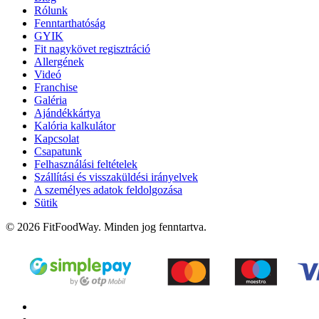
Rólunk
Fenntarthatóság
GYIK
Fit nagykövet regisztráció
Allergének
Videó
Franchise
Galéria
Ajándékkártya
Kalória kalkulátor
Kapcsolat
Csapatunk
Felhasználási feltételek
Szállítási és visszaküldési irányelvek
A személyes adatok feldolgozása
Sütik
© 2026 FitFoodWay. Minden jog fenntartva.