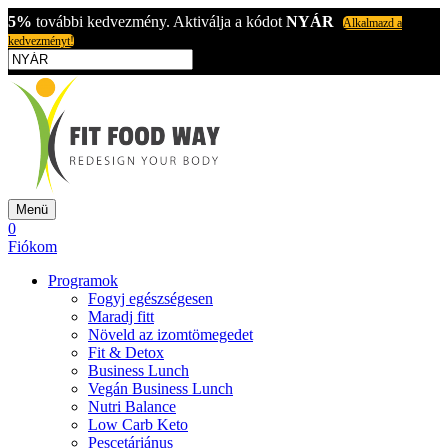
5%
további kedvezmény. Aktiválja a kódot
NYÁR
Alkalmazd a
kedvezményt!
Menü
0
Fiókom
Programok
Fogyj egészségesen
Maradj fitt
Növeld az izomtömegedet
Fit & Detox
Business Lunch
Vegán Business Lunch
Nutri Balance
Low Carb Keto
Pescetáriánus