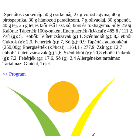
-Spenótos csirkemáj: 50 g csirkemáj, 27 g vöröshagyma, 40 g
pirospaprika, 30 g hámozott paradicsom, 7 g olívaolaj, 30 g spenót,
40 g tej, 25 g teljes kiőrlésű liszt, só, bors és fokhagyma. Súly 250g
Kalória: Tápérték 100g-onként Energiaérték (kJ/kcal): 465,6 / 111,2,
Zsír (g): 5,1 ebből: Telített zsírsavak (g) 1, Szénhidrát (g): 8,3 ebből:
Cukrok (g): 2,9, Fehérjék (g): 7, Só (g): 0,9 Tápérték adagonként
(250,00g) Energiaérték (kJ/kcal): 1164,1 / 277,9, Zsír (g): 12,7
ebből: Telített zsírsavak (g) 2,6, Szénhidrát (g): 20,8 ebből: Cukrok
(g): 7,2, Fehérjék (g): 17,6, Só (g): 2,4 Allergéneket tartalmaz
Tartalmaz: Glutént, Tejet
<< Program