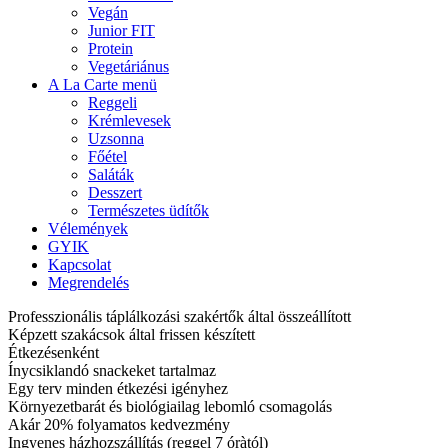
Vegán
Junior FIT
Protein
Vegetáriánus
A La Carte menü
Reggeli
Krémlevesek
Uzsonna
Főétel
Saláták
Desszert
Természetes üdítők
Vélemények
GYIK
Kapcsolat
Megrendelés
Professzionális táplálkozási szakértők által összeállított
Képzett szakácsok által frissen készített
Étkezésenként
Ínycsiklandó snackeket tartalmaz
Egy terv minden étkezési igényhez
Környezetbarát és biológiailag lebomló csomagolás
Akár 20% folyamatos kedvezmény
Ingyenes házhozszállítás (reggel 7 óràtól)