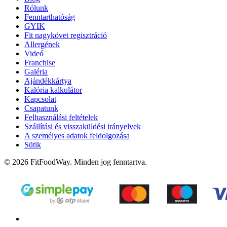
Rólunk
Fenntarthatóság
GYIK
Fit nagykövet regisztráció
Allergének
Videó
Franchise
Galéria
Ajándékkártya
Kalória kalkulátor
Kapcsolat
Csapatunk
Felhasználási feltételek
Szállítási és visszaküldési irányelvek
A személyes adatok feldolgozása
Sütik
© 2026 FitFoodWay. Minden jog fenntartva.