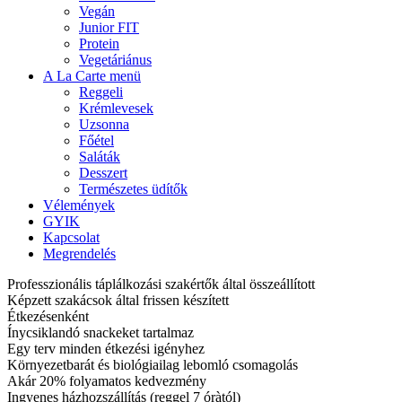
Vegán
Junior FIT
Protein
Vegetáriánus
A La Carte menü
Reggeli
Krémlevesek
Uzsonna
Főétel
Saláták
Desszert
Természetes üdítők
Vélemények
GYIK
Kapcsolat
Megrendelés
Professzionális táplálkozási szakértők által összeállított
Képzett szakácsok által frissen készített
Étkezésenként
Ínycsiklandó snackeket tartalmaz
Egy terv minden étkezési igényhez
Környezetbarát és biológiailag lebomló csomagolás
Akár 20% folyamatos kedvezmény
Ingyenes házhozszállítás (reggel 7 óràtól)