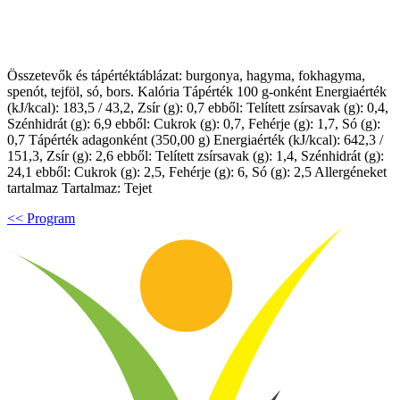
Összetevők és tápértéktáblázat: burgonya, hagyma, fokhagyma,
spenót, tejföl, só, bors. Kalória Tápérték 100 g-onként Energiaérték
(kJ/kcal): 183,5 / 43,2, Zsír (g): 0,7 ebből: Telített zsírsavak (g): 0,4,
Szénhidrát (g): 6,9 ebből: Cukrok (g): 0,7, Fehérje (g): 1,7, Só (g):
0,7 Tápérték adagonként (350,00 g) Energiaérték (kJ/kcal): 642,3 /
151,3, Zsír (g): 2,6 ebből: Telített zsírsavak (g): 1,4, Szénhidrát (g):
24,1 ebből: Cukrok (g): 2,5, Fehérje (g): 6, Só (g): 2,5 Allergéneket
tartalmaz Tartalmaz: Tejet
<< Program