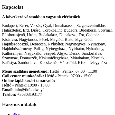
Kapcsolat
A következő városokban vagyunk elérhetőek
Budapest, Ecser, Vecsés, Gyál, Dunaharaszti, Szigetszentmiklós,
Halásztelek, Érd, Diósd, Törökbálint, Budaörs, Budakeszi, Solymár,
Pilisborosjenő, Üröm, Budakalász, Dunakeszi, Fót, Csömör,
Kistarcsa, Nagytarcsa, Pécel, Maglód, Biatorbágy, Göd,
Hajdúszoboszló, Debrecen, Nyírbátor, Nagyhegyes, Nyiradony,
Hajdúböszörmény, Pallag, Nyíregyháza, Nyirbátor, Nyiradony,
Kállósemjén, Nagykálló, Szeged, Algyõ, Deszk, Sándorfalva,
Szatymaz, Domaszék, Kiskunfélegyháza, Mórahalom, Kistelek,
Balástya, Sándorfalva, Kecskemét, Városföld, Kiskunfélegyháza
Menü szállítási menetrend:
Hétfő - Péntek: 07:00 - 11:00
Call center munkaórák:
Hétfő - Péntek: 07:00 - 15:00
Online tàplàlkozàsi tanàcsadò:
Hétfő - Péntek: 10:00 - 15:00
Email:
info@fitfoodway.hu
Telefon:
+36303193177
Hasznos oldalak
Blog