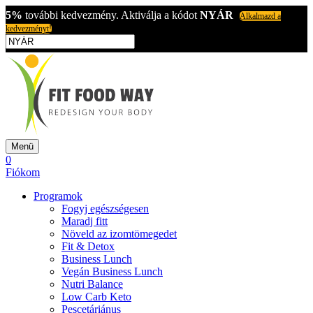
5%
további kedvezmény. Aktiválja a kódot
NYÁR
Alkalmazd a
kedvezményt!
Menü
0
Fiókom
Programok
Fogyj egészségesen
Maradj fitt
Növeld az izomtömegedet
Fit & Detox
Business Lunch
Vegán Business Lunch
Nutri Balance
Low Carb Keto
Pescetáriánus