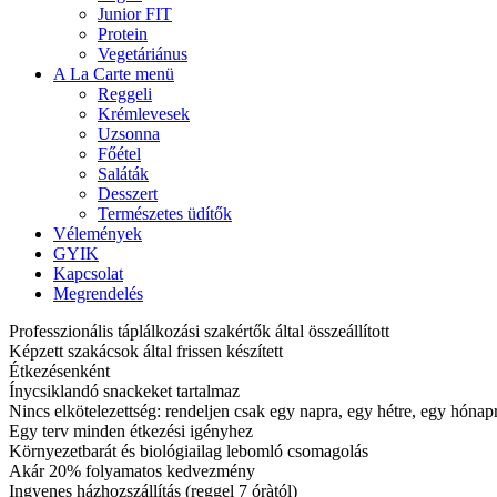
Junior FIT
Protein
Vegetáriánus
A La Carte menü
Reggeli
Krémlevesek
Uzsonna
Főétel
Saláták
Desszert
Természetes üdítők
Vélemények
GYIK
Kapcsolat
Megrendelés
Professzionális táplálkozási szakértők által összeállított
Képzett szakácsok által frissen készített
Étkezésenként
Ínycsiklandó snackeket tartalmaz
Nincs elkötelezettség: rendeljen csak egy napra, egy hétre, egy hóna
Egy terv minden étkezési igényhez
Környezetbarát és biológiailag lebomló csomagolás
Akár 20% folyamatos kedvezmény
Ingyenes házhozszállítás (reggel 7 óràtól)