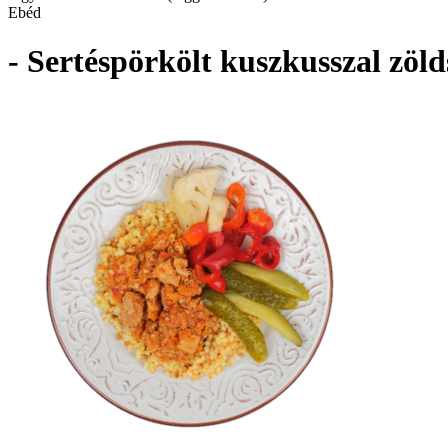
Ebéd
- Sertéspörkölt kuszkusszal zöl