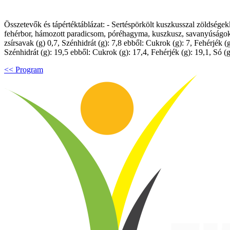
Összetevők és tápértéktáblázat: - Sertéspörkölt kuszkusszal zöldségekk
fehérbor, hámozott paradicsom, póréhagyma, kuszkusz, savanyúságok (ub
zsírsavak (g) 0,7, Szénhidrát (g): 7,8 ebből: Cukrok (g): 7, Fehérjék (g
Szénhidrát (g): 19,5 ebből: Cukrok (g): 17,4, Fehérjék (g): 19,1, Só (g
<< Program