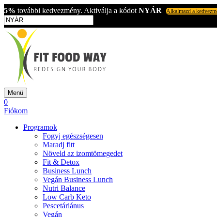
5%
további kedvezmény. Aktiválja a kódot
NYÁR
Alkalmazd a kedvezm
Menü
0
Fiókom
Programok
Fogyj egészségesen
Maradj fitt
Növeld az izomtömegedet
Fit & Detox
Business Lunch
Vegán Business Lunch
Nutri Balance
Low Carb Keto
Pescetáriánus
Vegán