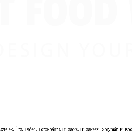
ásztelek, Érd, Diósd, Törökbálint, Budaörs, Budakeszi, Solymár, Pilis