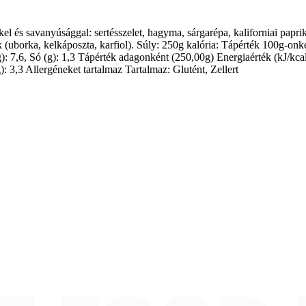
el és savanyúsággal: sertésszelet, hagyma, sárgarépa, kaliforniai papri
orka, kelkáposzta, karfiol). Súly: 250g kalória: Tápérték 100g-onként E
): 7,6, Só (g): 1,3 Tápérték adagonként (250,00g) Energiaérték (kJ/kcal):
): 3,3 Allergéneket tartalmaz Tartalmaz: Glutént, Zellert