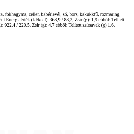
ka, fokhagyma, zeller, babérlevél, só, bors, kakukkfű, rozmaring,
nergiaérték (kJ/kcal): 368,9 / 88,2, Zsír (g): 1,9 ebből: Telített
 922,4 / 220,5, Zsír (g): 4,7 ebből: Telített zsírsavak (g) 1,6,