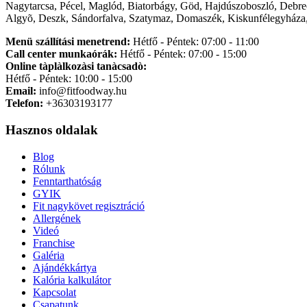
Nagytarcsa, Pécel, Maglód, Biatorbágy, Göd, Hajdúszoboszló, Debre
Algyõ, Deszk, Sándorfalva, Szatymaz, Domaszék, Kiskunfélegyháza,
Menü szállítási menetrend:
Hétfő - Péntek: 07:00 - 11:00
Call center munkaórák:
Hétfő - Péntek: 07:00 - 15:00
Online tàplàlkozàsi tanàcsadò:
Hétfő - Péntek: 10:00 - 15:00
Email:
info@fitfoodway.hu
Telefon:
+36303193177
Hasznos oldalak
Blog
Rólunk
Fenntarthatóság
GYIK
Fit nagykövet regisztráció
Allergének
Videó
Franchise
Galéria
Ajándékkártya
Kalória kalkulátor
Kapcsolat
Csapatunk