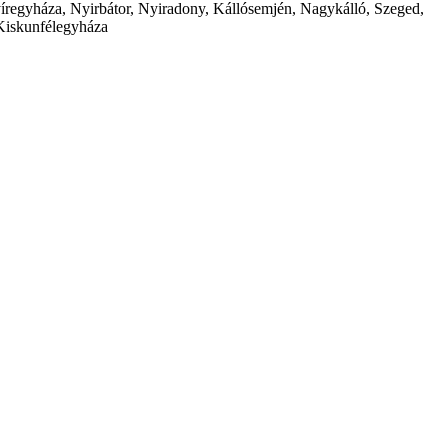
íregyháza, Nyirbátor, Nyiradony, Kállósemjén, Nagykálló, Szeged,
Kiskunfélegyháza