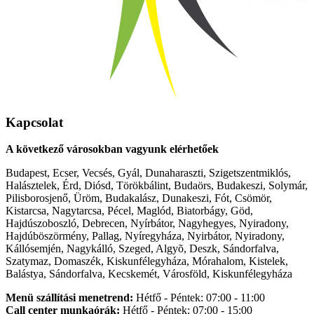
Kapcsolat
A következő városokban vagyunk elérhetőek
Budapest, Ecser, Vecsés, Gyál, Dunaharaszti, Szigetszentmiklós,
Halásztelek, Érd, Diósd, Törökbálint, Budaörs, Budakeszi, Solymár,
Pilisborosjenő, Üröm, Budakalász, Dunakeszi, Fót, Csömör,
Kistarcsa, Nagytarcsa, Pécel, Maglód, Biatorbágy, Göd,
Hajdúszoboszló, Debrecen, Nyírbátor, Nagyhegyes, Nyiradony,
Hajdúböszörmény, Pallag, Nyíregyháza, Nyirbátor, Nyiradony,
Kállósemjén, Nagykálló, Szeged, Algyõ, Deszk, Sándorfalva,
Szatymaz, Domaszék, Kiskunfélegyháza, Mórahalom, Kistelek,
Balástya, Sándorfalva, Kecskemét, Városföld, Kiskunfélegyháza
Menü szállítási menetrend:
Hétfő - Péntek: 07:00 - 11:00
Call center munkaórák:
Hétfő - Péntek: 07:00 - 15:00