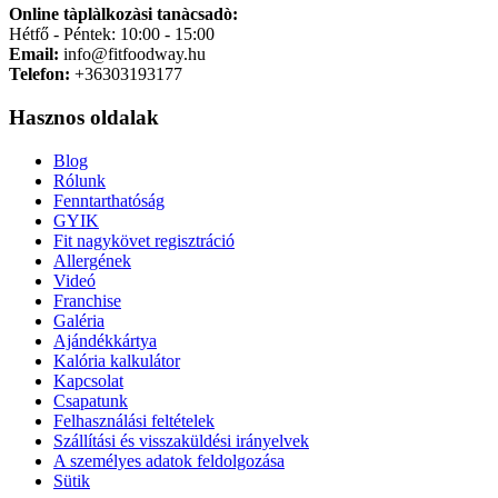
Online tàplàlkozàsi tanàcsadò:
Hétfő - Péntek: 10:00 - 15:00
Email:
info@fitfoodway.hu
Telefon:
+36303193177
Hasznos oldalak
Blog
Rólunk
Fenntarthatóság
GYIK
Fit nagykövet regisztráció
Allergének
Videó
Franchise
Galéria
Ajándékkártya
Kalória kalkulátor
Kapcsolat
Csapatunk
Felhasználási feltételek
Szállítási és visszaküldési irányelvek
A személyes adatok feldolgozása
Sütik