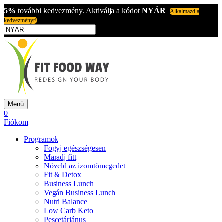
5%
további kedvezmény. Aktiválja a kódot
NYÁR
Alkalmazd a
kedvezményt!
Menü
0
Fiókom
Programok
Fogyj egészségesen
Maradj fitt
Növeld az izomtömegedet
Fit & Detox
Business Lunch
Vegán Business Lunch
Nutri Balance
Low Carb Keto
Pescetáriánus