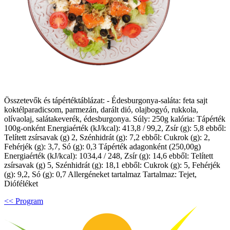
Összetevők és tápértéktáblázat: - Édesburgonya-saláta: feta sajt
koktélparadicsom, parmezán, darált dió, olajbogyó, rukkola,
olívaolaj, salátakeverék, édesburgonya. Súly: 250g kalória: Tápérték
100g-onként Energiaérték (kJ/kcal): 413,8 / 99,2, Zsír (g): 5,8 ebből:
Telített zsírsavak (g) 2, Szénhidrát (g): 7,2 ebből: Cukrok (g): 2,
Fehérjék (g): 3,7, Só (g): 0,3 Tápérték adagonként (250,00g)
Energiaérték (kJ/kcal): 1034,4 / 248, Zsír (g): 14,6 ebből: Telített
zsírsavak (g) 5, Szénhidrát (g): 18,1 ebből: Cukrok (g): 5, Fehérjék
(g): 9,2, Só (g): 0,7 Allergéneket tartalmaz Tartalmaz: Tejet,
Dióféléket
<< Program