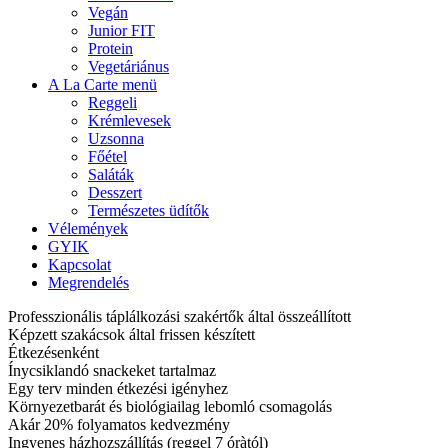
Vegán
Junior FIT
Protein
Vegetáriánus
A La Carte menü
Reggeli
Krémlevesek
Uzsonna
Főétel
Saláták
Desszert
Természetes üdítők
Vélemények
GYIK
Kapcsolat
Megrendelés
Professzionális táplálkozási szakértők által összeállított
Képzett szakácsok által frissen készített
Étkezésenként
Ínycsiklandó snackeket tartalmaz
Egy terv minden étkezési igényhez
Környezetbarát és biológiailag lebomló csomagolás
Akár 20% folyamatos kedvezmény
Ingyenes házhozszállítás (reggel 7 óràtól)