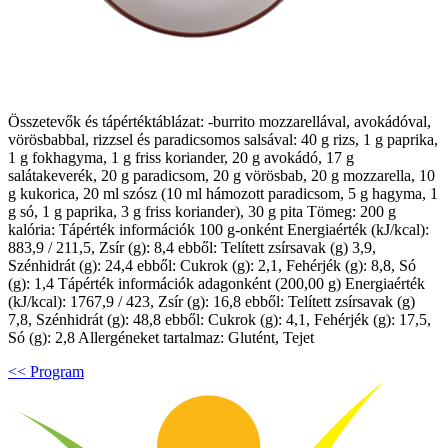
Összetevők és tápértéktáblázat: -burrito mozzarellával, avokádóval,
vörösbabbal, rizzsel és paradicsomos salsával: 40 g rizs, 1 g paprika,
1 g fokhagyma, 1 g friss koriander, 20 g avokádó, 17 g
salátakeverék, 20 g paradicsom, 20 g vörösbab, 20 g mozzarella, 10
g kukorica, 20 ml szósz (10 ml hámozott paradicsom, 5 g hagyma, 1
g só, 1 g paprika, 3 g friss koriander), 30 g pita Tömeg: 200 g
kalória: Tápérték információk 100 g-onként Energiaérték (kJ/kcal):
883,9 / 211,5, Zsír (g): 8,4 ebből: Telített zsírsavak (g) 3,9,
Szénhidrát (g): 24,4 ebből: Cukrok (g): 2,1, Fehérjék (g): 8,8, Só
(g): 1,4 Tápérték információk adagonként (200,00 g) Energiaérték
(kJ/kcal): 1767,9 / 423, Zsír (g): 16,8 ebből: Telített zsírsavak (g)
7,8, Szénhidrát (g): 48,8 ebből: Cukrok (g): 4,1, Fehérjék (g): 17,5,
Só (g): 2,8 Allergéneket tartalmaz: Glutént, Tejet
<< Program