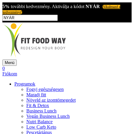
5%
további kedvezmény. Aktiválja a kódot
NYÁR
Alkalmazd a
kedvezményt!
Menü
0
Fiókom
Programok
Fogyj egészségesen
Maradj fitt
Növeld az izomtömegedet
Fit & Detox
Business Lunch
Vegán Business Lunch
Nutri Balance
Low Carb Keto
Pescetáriánus