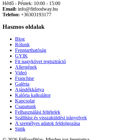
Hétfő - Péntek: 10:00 - 15:00
Email:
info@fitfoodway.hu
Telefon:
+36303193177
Hasznos oldalak
Blog
Rólunk
Fenntarthatóság
GYIK
Fit nagykövet regisztráció
Allergének
Videó
Franchise
Galéria
Ajándékkártya
Kalória kalkulátor
Kapcsolat
Csapatunk
Felhasználási feltételek
Szállítási és visszaküldési irányelvek
A személyes adatok feldolgozása
Sütik
© 2026 FitFoodWay. Minden jog fenntartva.