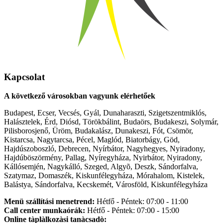
Kapcsolat
A következő városokban vagyunk elérhetőek
Budapest, Ecser, Vecsés, Gyál, Dunaharaszti, Szigetszentmiklós,
Halásztelek, Érd, Diósd, Törökbálint, Budaörs, Budakeszi, Solymár,
Pilisborosjenő, Üröm, Budakalász, Dunakeszi, Fót, Csömör,
Kistarcsa, Nagytarcsa, Pécel, Maglód, Biatorbágy, Göd,
Hajdúszoboszló, Debrecen, Nyírbátor, Nagyhegyes, Nyiradony,
Hajdúböszörmény, Pallag, Nyíregyháza, Nyirbátor, Nyiradony,
Kállósemjén, Nagykálló, Szeged, Algyõ, Deszk, Sándorfalva,
Szatymaz, Domaszék, Kiskunfélegyháza, Mórahalom, Kistelek,
Balástya, Sándorfalva, Kecskemét, Városföld, Kiskunfélegyháza
Menü szállítási menetrend:
Hétfő - Péntek: 07:00 - 11:00
Call center munkaórák:
Hétfő - Péntek: 07:00 - 15:00
Online tàplàlkozàsi tanàcsadò: