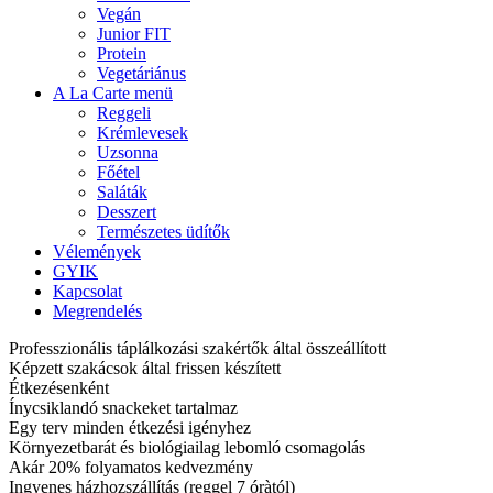
Vegán
Junior FIT
Protein
Vegetáriánus
A La Carte menü
Reggeli
Krémlevesek
Uzsonna
Főétel
Saláták
Desszert
Természetes üdítők
Vélemények
GYIK
Kapcsolat
Megrendelés
Professzionális táplálkozási szakértők által összeállított
Képzett szakácsok által frissen készített
Étkezésenként
Ínycsiklandó snackeket tartalmaz
Egy terv minden étkezési igényhez
Környezetbarát és biológiailag lebomló csomagolás
Akár 20% folyamatos kedvezmény
Ingyenes házhozszállítás (reggel 7 óràtól)