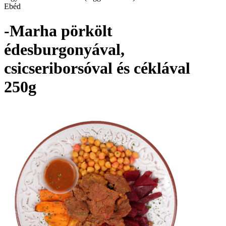
Ebéd
-Marha pörkölt
édesburgonyával,
csicseriborsóval és céklával
250g