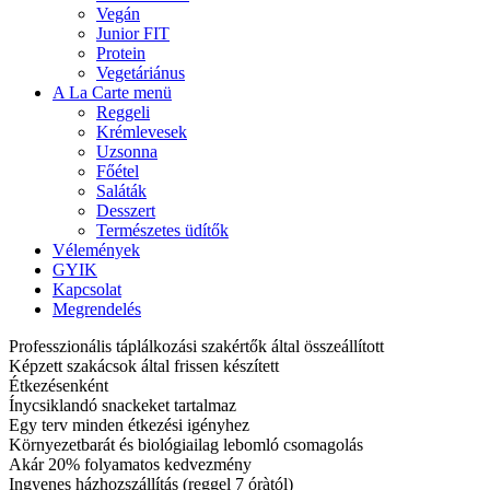
Vegán
Junior FIT
Protein
Vegetáriánus
A La Carte menü
Reggeli
Krémlevesek
Uzsonna
Főétel
Saláták
Desszert
Természetes üdítők
Vélemények
GYIK
Kapcsolat
Megrendelés
Professzionális táplálkozási szakértők által összeállított
Képzett szakácsok által frissen készített
Étkezésenként
Ínycsiklandó snackeket tartalmaz
Egy terv minden étkezési igényhez
Környezetbarát és biológiailag lebomló csomagolás
Akár 20% folyamatos kedvezmény
Ingyenes házhozszállítás (reggel 7 óràtól)