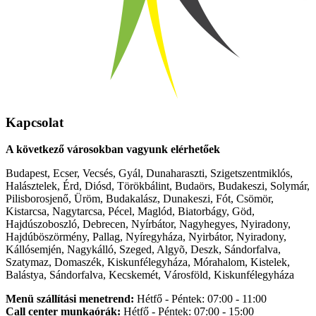
Kapcsolat
A következő városokban vagyunk elérhetőek
Budapest, Ecser, Vecsés, Gyál, Dunaharaszti, Szigetszentmiklós,
Halásztelek, Érd, Diósd, Törökbálint, Budaörs, Budakeszi, Solymár,
Pilisborosjenő, Üröm, Budakalász, Dunakeszi, Fót, Csömör,
Kistarcsa, Nagytarcsa, Pécel, Maglód, Biatorbágy, Göd,
Hajdúszoboszló, Debrecen, Nyírbátor, Nagyhegyes, Nyiradony,
Hajdúböszörmény, Pallag, Nyíregyháza, Nyirbátor, Nyiradony,
Kállósemjén, Nagykálló, Szeged, Algyõ, Deszk, Sándorfalva,
Szatymaz, Domaszék, Kiskunfélegyháza, Mórahalom, Kistelek,
Balástya, Sándorfalva, Kecskemét, Városföld, Kiskunfélegyháza
Menü szállítási menetrend:
Hétfő - Péntek: 07:00 - 11:00
Call center munkaórák:
Hétfő - Péntek: 07:00 - 15:00