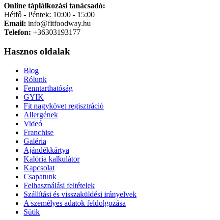
Online tàplàlkozàsi tanàcsadò:
Hétfő - Péntek: 10:00 - 15:00
Email:
info@fitfoodway.hu
Telefon:
+36303193177
Hasznos oldalak
Blog
Rólunk
Fenntarthatóság
GYIK
Fit nagykövet regisztráció
Allergének
Videó
Franchise
Galéria
Ajándékkártya
Kalória kalkulátor
Kapcsolat
Csapatunk
Felhasználási feltételek
Szállítási és visszaküldési irányelvek
A személyes adatok feldolgozása
Sütik