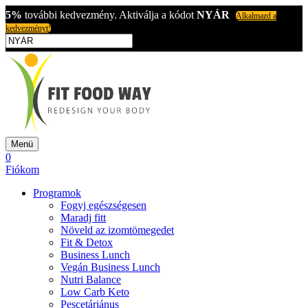
5%
további kedvezmény. Aktiválja a kódot
NYÁR
Alkalmazd a
kedvezményt!
Menü
0
Fiókom
Programok
Fogyj egészségesen
Maradj fitt
Növeld az izomtömegedet
Fit & Detox
Business Lunch
Vegán Business Lunch
Nutri Balance
Low Carb Keto
Pescetáriánus