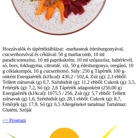
Hozzávalók és tápértéktáblázat: -marhasteak édesburgonyával,
csicseriborsóval és céklával: 50 g marhacomb, 10 ml
paradicsomszósz, 10 ml paprikakrém, 10 ml szójaszósz, babérlevél,
só, bors, fokhagyma, citromlé, víz, 50 g édesburgonya, oregánó, 10
g céklakompót, 10 g csicseriborsó. Súly: 250 g Tápérték 100 g-
onként Energiaérték (kJ/kcal): 430,2 / 102,4, Zsír (g): 2,3 ebből:
Telített zsírsavak (g) 0,7, Szénhidrát (g): 11,2 ebből: Cukrok (g): 3,5,
Fehérjék (g): 7,2, Só (g): 2,6 Tápérték adagonként (250,00 g)
Energiaérték (kJ/kcal): 1075,5 / 256, Zsír (g): 5,7 ebből: Telített
zsírsavak (g) 1,6, Szénhidrát (g): 28,1 ebből: Cukrok (g): 8,7,
Fehérjék (g): 17,9, Só (g): 6,5 Allergéneket tartalmaz Tartalmaz:
Glutént, Szóját
<< Program