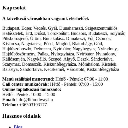
Kapcsolat
A következő városokban vagyunk elérhetőek
Budapest, Ecser, Vecsés, Gyál, Dunaharaszti, Szigetszentmiklós,
Halásztelek, Érd, Diósd, Törökbálint, Budaörs, Budakeszi, Solymár,
Pilisborosjenő, Üröm, Budakalász, Dunakeszi, Fót, Csömör,
Kistarcsa, Nagytarcsa, Pécel, Maglód, Biatorbágy, Göd,
Hajdúszoboszló, Debrecen, Nyírbátor, Nagyhegyes, Nyiradony,
Hajdúböszörmény, Pallag, Nyíregyháza, Nyirbátor, Nyiradony,
Kállósemjén, Nagykálló, Szeged, Algyõ, Deszk, Sándorfalva,
Szatymaz, Domaszék, Kiskunfélegyháza, Mórahalom, Kistelek,
Balástya, Sándorfalva, Kecskemét, Városföld, Kiskunfélegyháza
Menü szállítási menetrend:
Hétfő - Péntek: 07:00 - 11:00
Call center munkaórák:
Hétfő - Péntek: 07:00 - 15:00
Online tàplàlkozàsi tanàcsadò:
Hétfő - Péntek: 10:00 - 15:00
Email:
info@fitfoodway.hu
Telefon:
+36303193177
Hasznos oldalak
Blog