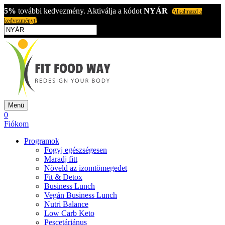
5%
további kedvezmény. Aktiválja a kódot
NYÁR
Alkalmazd a
kedvezményt!
Menü
0
Fiókom
Programok
Fogyj egészségesen
Maradj fitt
Növeld az izomtömegedet
Fit & Detox
Business Lunch
Vegán Business Lunch
Nutri Balance
Low Carb Keto
Pescetáriánus