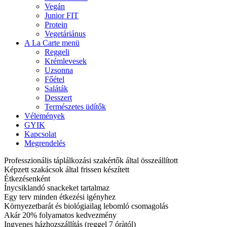
Vegán
Junior FIT
Protein
Vegetáriánus
A La Carte menü
Reggeli
Krémlevesek
Uzsonna
Főétel
Saláták
Desszert
Természetes üdítők
Vélemények
GYIK
Kapcsolat
Megrendelés
Professzionális táplálkozási szakértők által összeállított
Képzett szakácsok által frissen készített
Étkezésenként
Ínycsiklandó snackeket tartalmaz
Egy terv minden étkezési igényhez
Környezetbarát és biológiailag lebomló csomagolás
Akár 20% folyamatos kedvezmény
Ingyenes házhozszállítás (reggel 7 óràtól)