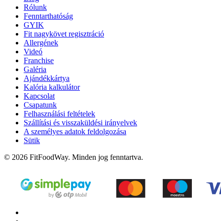
Rólunk
Fenntarthatóság
GYIK
Fit nagykövet regisztráció
Allergének
Videó
Franchise
Galéria
Ajándékkártya
Kalória kalkulátor
Kapcsolat
Csapatunk
Felhasználási feltételek
Szállítási és visszaküldési irányelvek
A személyes adatok feldolgozása
Sütik
© 2026 FitFoodWay. Minden jog fenntartva.