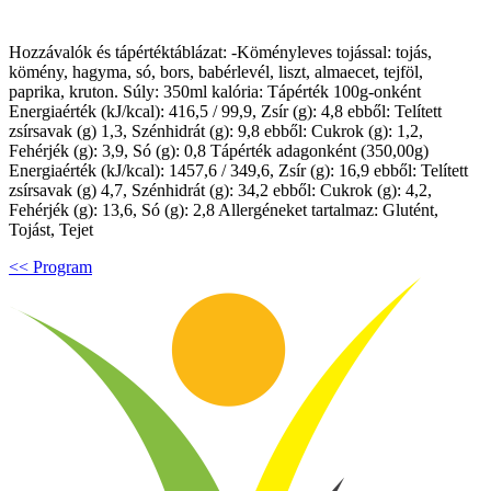
Hozzávalók és tápértéktáblázat: -Köményleves tojással: tojás,
kömény, hagyma, só, bors, babérlevél, liszt, almaecet, tejföl,
paprika, kruton. Súly: 350ml kalória: Tápérték 100g-onként
Energiaérték (kJ/kcal): 416,5 / 99,9, Zsír (g): 4,8 ebből: Telített
zsírsavak (g) 1,3, Szénhidrát (g): 9,8 ebből: Cukrok (g): 1,2,
Fehérjék (g): 3,9, Só (g): 0,8 Tápérték adagonként (350,00g)
Energiaérték (kJ/kcal): 1457,6 / 349,6, Zsír (g): 16,9 ebből: Telített
zsírsavak (g) 4,7, Szénhidrát (g): 34,2 ebből: Cukrok (g): 4,2,
Fehérjék (g): 13,6, Só (g): 2,8 Allergéneket tartalmaz: Glutént,
Tojást, Tejet
<< Program