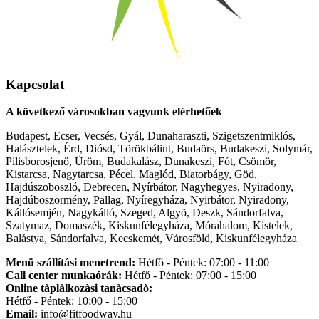
Kapcsolat
A következő városokban vagyunk elérhetőek
Budapest, Ecser, Vecsés, Gyál, Dunaharaszti, Szigetszentmiklós,
Halásztelek, Érd, Diósd, Törökbálint, Budaörs, Budakeszi, Solymár,
Pilisborosjenő, Üröm, Budakalász, Dunakeszi, Fót, Csömör,
Kistarcsa, Nagytarcsa, Pécel, Maglód, Biatorbágy, Göd,
Hajdúszoboszló, Debrecen, Nyírbátor, Nagyhegyes, Nyiradony,
Hajdúböszörmény, Pallag, Nyíregyháza, Nyirbátor, Nyiradony,
Kállósemjén, Nagykálló, Szeged, Algyõ, Deszk, Sándorfalva,
Szatymaz, Domaszék, Kiskunfélegyháza, Mórahalom, Kistelek,
Balástya, Sándorfalva, Kecskemét, Városföld, Kiskunfélegyháza
Menü szállítási menetrend:
Hétfő - Péntek: 07:00 - 11:00
Call center munkaórák:
Hétfő - Péntek: 07:00 - 15:00
Online tàplàlkozàsi tanàcsadò:
Hétfő - Péntek: 10:00 - 15:00
Email:
info@fitfoodway.hu