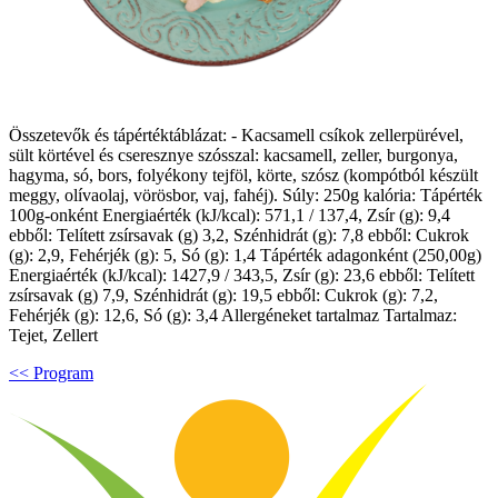
Összetevők és tápértéktáblázat: - Kacsamell csíkok zellerpürével,
sült körtével és cseresznye szósszal: kacsamell, zeller, burgonya,
hagyma, só, bors, folyékony tejföl, körte, szósz (kompótból készült
meggy, olívaolaj, vörösbor, vaj, fahéj). Súly: 250g kalória: Tápérték
100g-onként Energiaérték (kJ/kcal): 571,1 / 137,4, Zsír (g): 9,4
ebből: Telített zsírsavak (g) 3,2, Szénhidrát (g): 7,8 ebből: Cukrok
(g): 2,9, Fehérjék (g): 5, Só (g): 1,4 Tápérték adagonként (250,00g)
Energiaérték (kJ/kcal): 1427,9 / 343,5, Zsír (g): 23,6 ebből: Telített
zsírsavak (g) 7,9, Szénhidrát (g): 19,5 ebből: Cukrok (g): 7,2,
Fehérjék (g): 12,6, Só (g): 3,4 Allergéneket tartalmaz Tartalmaz:
Tejet, Zellert
<< Program