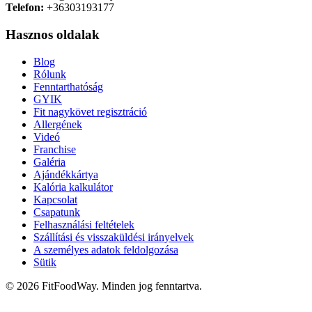
Telefon:
+36303193177
Hasznos oldalak
Blog
Rólunk
Fenntarthatóság
GYIK
Fit nagykövet regisztráció
Allergének
Videó
Franchise
Galéria
Ajándékkártya
Kalória kalkulátor
Kapcsolat
Csapatunk
Felhasználási feltételek
Szállítási és visszaküldési irányelvek
A személyes adatok feldolgozása
Sütik
© 2026 FitFoodWay. Minden jog fenntartva.