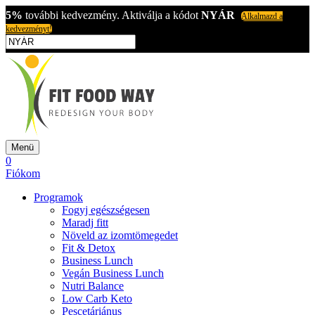
5%
további kedvezmény. Aktiválja a kódot
NYÁR
Alkalmazd a
kedvezményt!
Menü
0
Fiókom
Programok
Fogyj egészségesen
Maradj fitt
Növeld az izomtömegedet
Fit & Detox
Business Lunch
Vegán Business Lunch
Nutri Balance
Low Carb Keto
Pescetáriánus