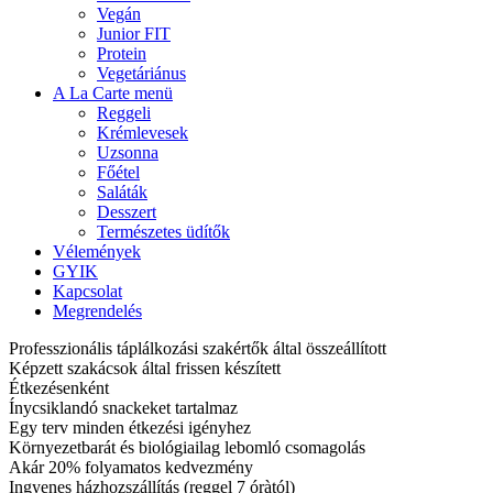
Vegán
Junior FIT
Protein
Vegetáriánus
A La Carte menü
Reggeli
Krémlevesek
Uzsonna
Főétel
Saláták
Desszert
Természetes üdítők
Vélemények
GYIK
Kapcsolat
Megrendelés
Professzionális táplálkozási szakértők által összeállított
Képzett szakácsok által frissen készített
Étkezésenként
Ínycsiklandó snackeket tartalmaz
Egy terv minden étkezési igényhez
Környezetbarát és biológiailag lebomló csomagolás
Akár 20% folyamatos kedvezmény
Ingyenes házhozszállítás (reggel 7 óràtól)