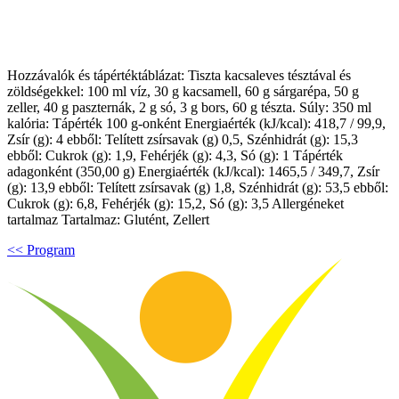
Hozzávalók és tápértéktáblázat: Tiszta kacsaleves tésztával és
zöldségekkel: 100 ml víz, 30 g kacsamell, 60 g sárgarépa, 50 g
zeller, 40 g paszternák, 2 g só, 3 g bors, 60 g tészta. Súly: 350 ml
kalória: Tápérték 100 g-onként Energiaérték (kJ/kcal): 418,7 / 99,9,
Zsír (g): 4 ebből: Telített zsírsavak (g) 0,5, Szénhidrát (g): 15,3
ebből: Cukrok (g): 1,9, Fehérjék (g): 4,3, Só (g): 1 Tápérték
adagonként (350,00 g) Energiaérték (kJ/kcal): 1465,5 / 349,7, Zsír
(g): 13,9 ebből: Telített zsírsavak (g) 1,8, Szénhidrát (g): 53,5 ebből:
Cukrok (g): 6,8, Fehérjék (g): 15,2, Só (g): 3,5 Allergéneket
tartalmaz Tartalmaz: Glutént, Zellert
<< Program