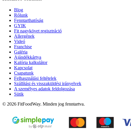
Blog
Rólunk
Fenntarthatóság
GYIK
Fit nagykövet regisztráció
Allergének
Videó
Franchise
Galéria
Ajándékkártya
Kalória kalkulátor
Kapcsolat
Csapatunk
Felhasználási feltételek
Szállítási és visszaküldési irányelvek
A személyes adatok feldolgozása
Sütik
© 2026 FitFoodWay. Minden jog fenntartva.