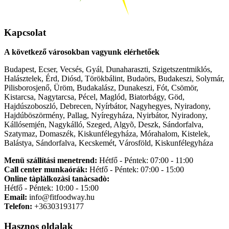
Kapcsolat
A következő városokban vagyunk elérhetőek
Budapest, Ecser, Vecsés, Gyál, Dunaharaszti, Szigetszentmiklós,
Halásztelek, Érd, Diósd, Törökbálint, Budaörs, Budakeszi, Solymár,
Pilisborosjenő, Üröm, Budakalász, Dunakeszi, Fót, Csömör,
Kistarcsa, Nagytarcsa, Pécel, Maglód, Biatorbágy, Göd,
Hajdúszoboszló, Debrecen, Nyírbátor, Nagyhegyes, Nyiradony,
Hajdúböszörmény, Pallag, Nyíregyháza, Nyirbátor, Nyiradony,
Kállósemjén, Nagykálló, Szeged, Algyõ, Deszk, Sándorfalva,
Szatymaz, Domaszék, Kiskunfélegyháza, Mórahalom, Kistelek,
Balástya, Sándorfalva, Kecskemét, Városföld, Kiskunfélegyháza
Menü szállítási menetrend:
Hétfő - Péntek: 07:00 - 11:00
Call center munkaórák:
Hétfő - Péntek: 07:00 - 15:00
Online tàplàlkozàsi tanàcsadò:
Hétfő - Péntek: 10:00 - 15:00
Email:
info@fitfoodway.hu
Telefon:
+36303193177
Hasznos oldalak