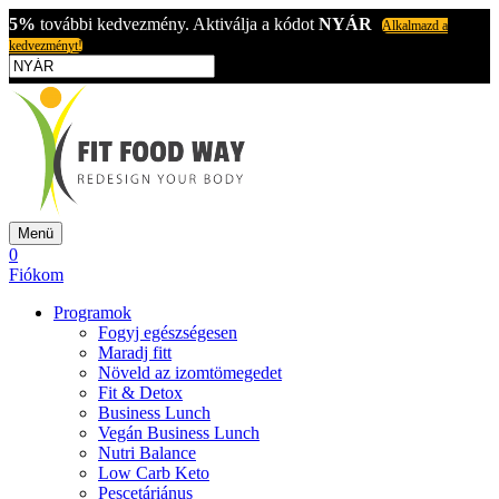
5%
további kedvezmény. Aktiválja a kódot
NYÁR
Alkalmazd a
kedvezményt!
Menü
0
Fiókom
Programok
Fogyj egészségesen
Maradj fitt
Növeld az izomtömegedet
Fit & Detox
Business Lunch
Vegán Business Lunch
Nutri Balance
Low Carb Keto
Pescetáriánus