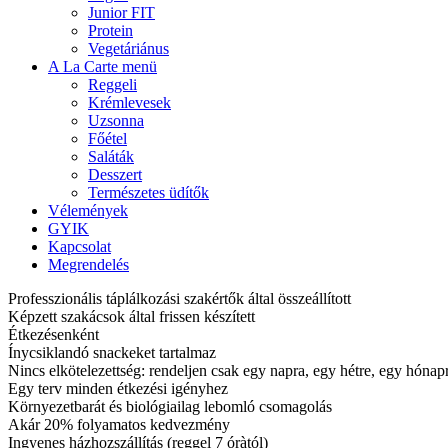
Junior FIT
Protein
Vegetáriánus
A La Carte menü
Reggeli
Krémlevesek
Uzsonna
Főétel
Saláták
Desszert
Természetes üdítők
Vélemények
GYIK
Kapcsolat
Megrendelés
Professzionális táplálkozási szakértők által összeállított
Képzett szakácsok által frissen készített
Étkezésenként
Ínycsiklandó snackeket tartalmaz
Nincs elkötelezettség: rendeljen csak egy napra, egy hétre, egy hóna
Egy terv minden étkezési igényhez
Környezetbarát és biológiailag lebomló csomagolás
Akár 20% folyamatos kedvezmény
Ingyenes házhozszállítás (reggel 7 óràtól)