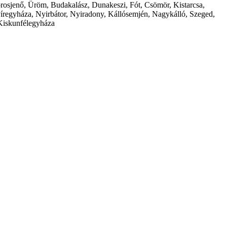
borosjenő, Üröm, Budakalász, Dunakeszi, Fót, Csömör, Kistarcsa,
íregyháza, Nyirbátor, Nyiradony, Kállósemjén, Nagykálló, Szeged,
Kiskunfélegyháza