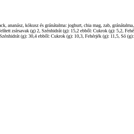
rack, ananász, kókusz és gránátalma: joghurt, chia mag, zab, gránátalm
elített zsírsavak (g) 2, Szénhidrát (g): 15,2 ebből: Cukrok (g): 5,2, Fe
1, Szénhidrát (g): 30,4 ebből: Cukrok (g): 10,3, Fehérjék (g): 11,5, Só (g