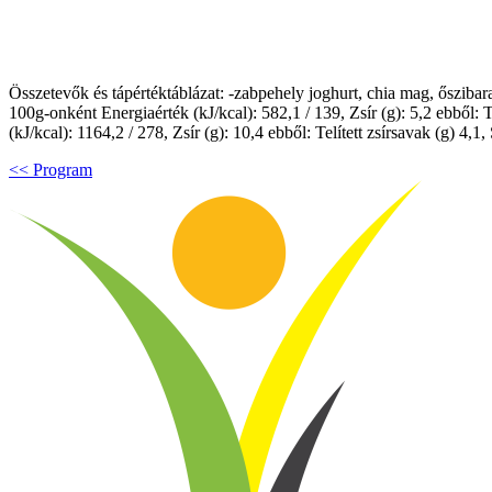
Összetevők és tápértéktáblázat: -zabpehely joghurt, chia mag, ősziba
100g-onként Energiaérték (kJ/kcal): 582,1 / 139, Zsír (g): 5,2 ebből: T
(kJ/kcal): 1164,2 / 278, Zsír (g): 10,4 ebből: Telített zsírsavak (g) 4,
<< Program