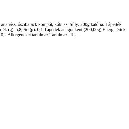
a, ananász, őszibarack kompót, kókusz. Súly: 200g kalória: Tápérték
hérjék (g): 5,8, Só (g): 0,1 Tápérték adagonként (200,00g) Energiaérték
): 0,2 Allergéneket tartalmaz Tartalmaz: Tejet