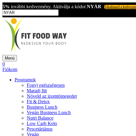
5%
további kedvezmény. Aktiválja a kódot
NYÁR
Alkalmazd a kedvezm
Menü
0
Fiókom
Programok
Fogyj egészségesen
Maradj fitt
Növeld az izomtömegedet
Fit & Detox
Business Lunch
Vegán Business Lunch
Nutri Balance
Low Carb Keto
Pescetáriánus
Vegán