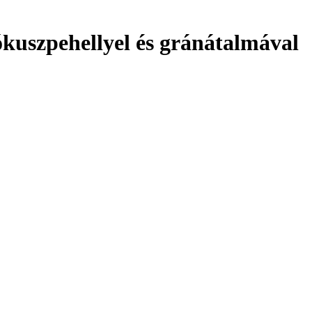
ókuszpehellyel és gránátalmával