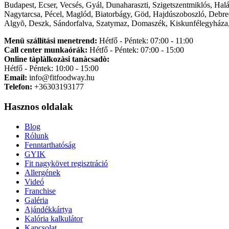
Budapest, Ecser, Vecsés, Gyál, Dunaharaszti, Szigetszentmiklós, Hal
Nagytarcsa, Pécel, Maglód, Biatorbágy, Göd, Hajdúszoboszló, Debre
Algyõ, Deszk, Sándorfalva, Szatymaz, Domaszék, Kiskunfélegyháza,
Menü szállítási menetrend:
Hétfő - Péntek: 07:00 - 11:00
Call center munkaórák:
Hétfő - Péntek: 07:00 - 15:00
Online tàplàlkozàsi tanàcsadò:
Hétfő - Péntek: 10:00 - 15:00
Email:
info@fitfoodway.hu
Telefon:
+36303193177
Hasznos oldalak
Blog
Rólunk
Fenntarthatóság
GYIK
Fit nagykövet regisztráció
Allergének
Videó
Franchise
Galéria
Ajándékkártya
Kalória kalkulátor
Kapcsolat