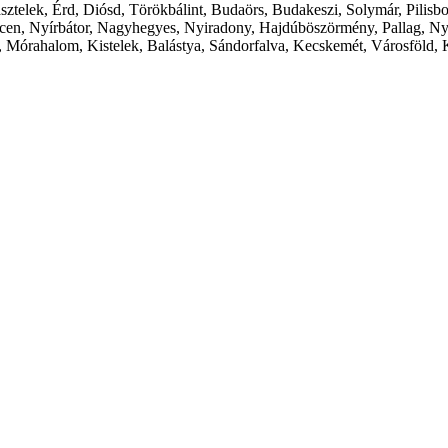
ásztelek, Érd, Diósd, Törökbálint, Budaörs, Budakeszi, Solymár, Pilis
cen, Nyírbátor, Nagyhegyes, Nyiradony, Hajdúböszörmény, Pallag, Ny
 Mórahalom, Kistelek, Balástya, Sándorfalva, Kecskemét, Városföld, 