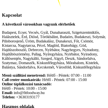
Kapcsolat
A következő városokban vagyunk elérhetőek
Budapest, Ecser, Vecsés, Gyál, Dunaharaszti, Szigetszentmiklós,
Halásztelek, Érd, Diósd, Törökbálint, Budaörs, Budakeszi, Solymár,
Pilisborosjenő, Üröm, Budakalász, Dunakeszi, Fót, Csömör,
Kistarcsa, Nagytarcsa, Pécel, Maglód, Biatorbágy, Göd,
Hajdúszoboszló, Debrecen, Nyírbátor, Nagyhegyes, Nyiradony,
Hajdúböszörmény, Pallag, Nyíregyháza, Nyirbátor, Nyiradony,
Kállósemjén, Nagykálló, Szeged, Algyõ, Deszk, Sándorfalva,
Szatymaz, Domaszék, Kiskunfélegyháza, Mórahalom, Kistelek,
Balástya, Sándorfalva, Kecskemét, Városföld, Kiskunfélegyháza
Menü szállítási menetrend:
Hétfő - Péntek: 07:00 - 11:00
Call center munkaórák:
Hétfő - Péntek: 07:00 - 15:00
Online tàplàlkozàsi tanàcsadò:
Hétfő - Péntek: 10:00 - 15:00
Email:
info@fitfoodway.hu
Telefon:
+36303193177
Hasznos oldalak