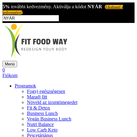
5%
további kedvezmény. Aktiválja a kódot
NYÁR
Alkalmazd a
kedvezményt!
Menü
0
Fiókom
Programok
Fogyj egészségesen
Maradj fitt
Növeld az izomtömegedet
Fit & Detox
Business Lunch
Vegán Business Lunch
Nutri Balance
Low Carb Keto
Pescetáriánus