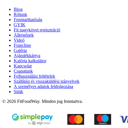
Blog
Rólunk
Fenntarthatóság
GYIK
Fit nagykövet regisztráció
Allergének
Videó
Franchise
Galéria
Ajándékkártya
Kalória kalkulátor
Kapcsolat
Csapatunk
Felhasználási feltételek
Szállítási és visszaküldési irányelvek
A személyes adatok feldolgozása
Sütik
© 2026 FitFoodWay. Minden jog fenntartva.