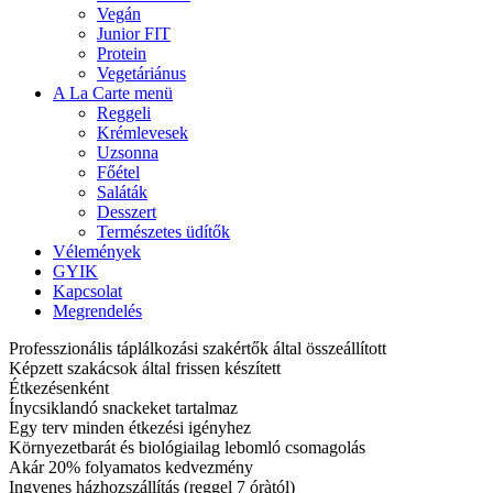
Vegán
Junior FIT
Protein
Vegetáriánus
A La Carte menü
Reggeli
Krémlevesek
Uzsonna
Főétel
Saláták
Desszert
Természetes üdítők
Vélemények
GYIK
Kapcsolat
Megrendelés
Professzionális táplálkozási szakértők által összeállított
Képzett szakácsok által frissen készített
Étkezésenként
Ínycsiklandó snackeket tartalmaz
Egy terv minden étkezési igényhez
Környezetbarát és biológiailag lebomló csomagolás
Akár 20% folyamatos kedvezmény
Ingyenes házhozszállítás (reggel 7 óràtól)