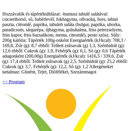
Hozzávalók és tápértéktáblázat: -humusz tabulé salátával:
csicseriborsó, só, babérlevél, fokhagyma, olívaolaj, bors, tahini
paszta, citromlé, paprika, tabuleh saláta (bulgur, paprika, uborka,
paradicsom, sárgarépa, újhagyma, gránátalma, friss petrezselyem,
friss kapor, friss bazsalikom, menta, citromlé), pesto szósz. Súly:
200g kalória: Tápérték 100g-onként Energiaérték (kJ/kcal): 708,3 /
169,8, Zsír (g): 8,7 ebből: Telített zsírsavak (g) 1,3, Szénhidrát (g):
12,6 ebből: Cukrok (g): 1,9, Fehérjék (g): 6,1, Só (g): 0,6 Tápérték
adagonként (200,00g) Energiaérték (kJ/kcal): 1416,5 / 339,6, Zsír
(g): 17,4 ebből: Telített zsírsavak (g) 2,5, Szénhidrát (g): 25,2 ebből:
Cukrok (g): 3,7, Fehérjék (g): 12,2, Só (g): 1,2 Allergéneket
tartalmaz: Glutént, Tejet, Dióféléket, Szezámmagot
<< Program