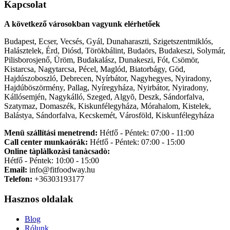
Kapcsolat
A következő városokban vagyunk elérhetőek
Budapest, Ecser, Vecsés, Gyál, Dunaharaszti, Szigetszentmiklós,
Halásztelek, Érd, Diósd, Törökbálint, Budaörs, Budakeszi, Solymár,
Pilisborosjenő, Üröm, Budakalász, Dunakeszi, Fót, Csömör,
Kistarcsa, Nagytarcsa, Pécel, Maglód, Biatorbágy, Göd,
Hajdúszoboszló, Debrecen, Nyírbátor, Nagyhegyes, Nyiradony,
Hajdúböszörmény, Pallag, Nyíregyháza, Nyirbátor, Nyiradony,
Kállósemjén, Nagykálló, Szeged, Algyõ, Deszk, Sándorfalva,
Szatymaz, Domaszék, Kiskunfélegyháza, Mórahalom, Kistelek,
Balástya, Sándorfalva, Kecskemét, Városföld, Kiskunfélegyháza
Menü szállítási menetrend:
Hétfő - Péntek: 07:00 - 11:00
Call center munkaórák:
Hétfő - Péntek: 07:00 - 15:00
Online tàplàlkozàsi tanàcsadò:
Hétfő - Péntek: 10:00 - 15:00
Email:
info@fitfoodway.hu
Telefon:
+36303193177
Hasznos oldalak
Blog
Rólunk