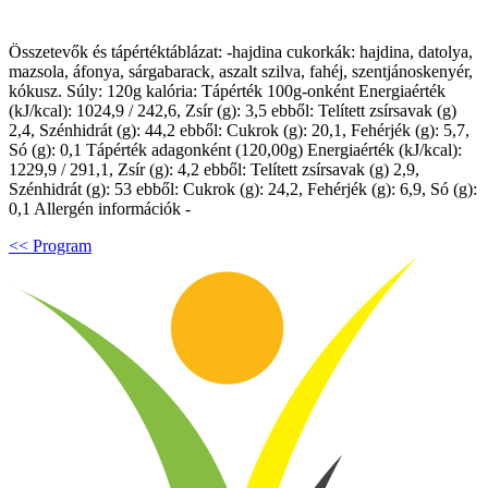
Összetevők és tápértéktáblázat: -hajdina cukorkák: hajdina, datolya,
mazsola, áfonya, sárgabarack, aszalt szilva, fahéj, szentjánoskenyér,
kókusz. Súly: 120g kalória: Tápérték 100g-onként Energiaérték
(kJ/kcal): 1024,9 / 242,6, Zsír (g): 3,5 ebből: Telített zsírsavak (g)
2,4, Szénhidrát (g): 44,2 ebből: Cukrok (g): 20,1, Fehérjék (g): 5,7,
Só (g): 0,1 Tápérték adagonként (120,00g) Energiaérték (kJ/kcal):
1229,9 / 291,1, Zsír (g): 4,2 ebből: Telített zsírsavak (g) 2,9,
Szénhidrát (g): 53 ebből: Cukrok (g): 24,2, Fehérjék (g): 6,9, Só (g):
0,1 Allergén információk -
<< Program