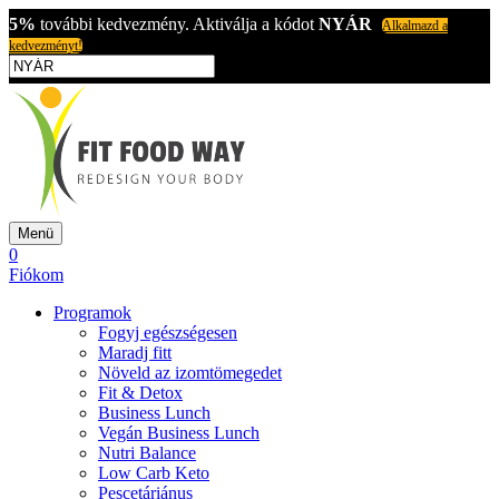
5%
további kedvezmény. Aktiválja a kódot
NYÁR
Alkalmazd a
kedvezményt!
Menü
0
Fiókom
Programok
Fogyj egészségesen
Maradj fitt
Növeld az izomtömegedet
Fit & Detox
Business Lunch
Vegán Business Lunch
Nutri Balance
Low Carb Keto
Pescetáriánus