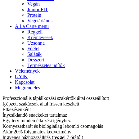
Vegán
Junior FIT
Protein
Vegetáriánus
A La Carte menü
Reggeli
Krémlevesek
Uzsonna
Főétel
Saláták
Desszert
Természetes üdítők
Vélemények
GYIK
Kapcsolat
Megrendelés
Professzionális táplálkozási szakértők által összeállított
Képzett szakácsok által frissen készített
Étkezésenként
Ínycsiklandó snackeket tartalmaz
Egy terv minden étkezési igényhez
Környezetbarát és biológiailag lebomló csomagolás
Akár 20% folyamatos kedvezmény
Ingyenes házhozszállítás (reggel 7 óràtól)