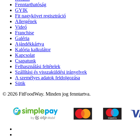
Fenntarthatóság
GYIK
Fit nagykövet regisztráció
Allergének
Videó
Franchise
Galéria
Ajándékkártya
Kalória kalkulátor
Kapcsolat
Csapatunk
Felhasználási feltételek
Szállítási és visszaküldési irányelvek
A személyes adatok feldolgozása
Sütik
© 2026 FitFoodWay. Minden jog fenntartva.