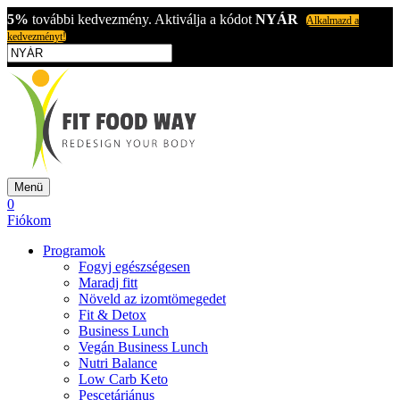
5%
további kedvezmény. Aktiválja a kódot
NYÁR
Alkalmazd a
kedvezményt!
Menü
0
Fiókom
Programok
Fogyj egészségesen
Maradj fitt
Növeld az izomtömegedet
Fit & Detox
Business Lunch
Vegán Business Lunch
Nutri Balance
Low Carb Keto
Pescetáriánus