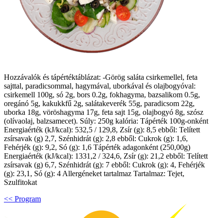
Hozzávalók és tápértéktáblázat: -Görög saláta csirkemellel, feta
sajttal, paradicsommal, hagymával, uborkával és olajbogyóval:
csirkemell 100g, só 2g, bors 0.2g, fokhagyma, bazsalikom 0.5g,
oregánó 5g, kakukkfű 2g, salátakeverék 55g, paradicsom 22g,
uborka 18g, vöröshagyma 17g, feta sajt 15g, olajbogyó 8g, szósz
(olívaolaj, balzsamecet). Súly: 250g kalória: Tápérték 100g-onként
Energiaérték (kJ/kcal): 532,5 / 129,8, Zsír (g): 8,5 ebből: Telített
zsírsavak (g) 2,7, Szénhidrát (g): 2,8 ebből: Cukrok (g): 1,6,
Fehérjék (g): 9,2, Só (g): 1,6 Tápérték adagonként (250,00g)
Energiaérték (kJ/kcal): 1331,2 / 324,6, Zsír (g): 21,2 ebből: Telített
zsírsavak (g) 6,7, Szénhidrát (g): 7 ebből: Cukrok (g): 4, Fehérjék
(g): 23,1, Só (g): 4 Allergéneket tartalmaz Tartalmaz: Tejet,
Szulfitokat
<< Program