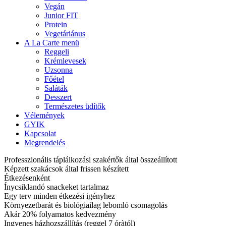
Vegán
Junior FIT
Protein
Vegetáriánus
A La Carte menü
Reggeli
Krémlevesek
Uzsonna
Főétel
Saláták
Desszert
Természetes üdítők
Vélemények
GYIK
Kapcsolat
Megrendelés
Professzionális táplálkozási szakértők által összeállított
Képzett szakácsok által frissen készített
Étkezésenként
Ínycsiklandó snackeket tartalmaz
Egy terv minden étkezési igényhez
Környezetbarát és biológiailag lebomló csomagolás
Akár 20% folyamatos kedvezmény
Ingyenes házhozszállítás (reggel 7 óràtól)