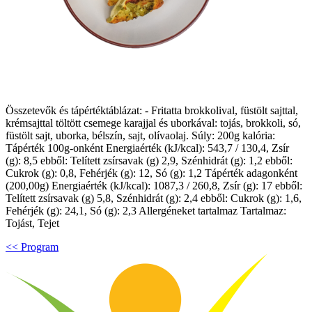
Összetevők és tápértéktáblázat: - Fritatta brokkolival, füstölt sajttal,
krémsajttal töltött csemege karajjal és uborkával: tojás, brokkoli, só,
füstölt sajt, uborka, bélszín, sajt, olívaolaj. Súly: 200g kalória:
Tápérték 100g-onként Energiaérték (kJ/kcal): 543,7 / 130,4, Zsír
(g): 8,5 ebből: Telített zsírsavak (g) 2,9, Szénhidrát (g): 1,2 ebből:
Cukrok (g): 0,8, Fehérjék (g): 12, Só (g): 1,2 Tápérték adagonként
(200,00g) Energiaérték (kJ/kcal): 1087,3 / 260,8, Zsír (g): 17 ebből:
Telített zsírsavak (g) 5,8, Szénhidrát (g): 2,4 ebből: Cukrok (g): 1,6,
Fehérjék (g): 24,1, Só (g): 2,3 Allergéneket tartalmaz Tartalmaz:
Tojást, Tejet
<< Program