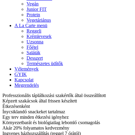
Vegán
Junior FIT
Protein
Vegetáriánus
A La Carte menü
Reggeli
Krémlevesek
Uzsonna
Főétel
Saláták
Desszert
Természetes üdítők
Vélemények
GYIK
Kapcsolat
Megrendelés
Professzionális táplálkozási szakértők által összeállított
Képzett szakácsok által frissen készített
Étkezésenként
Ínycsiklandó snackeket tartalmaz
Egy terv minden étkezési igényhez
Környezetbarát és biológiailag lebomló csomagolás
Akár 20% folyamatos kedvezmény
Ingyenes házhozszállítás (reggel 7 óràtól)