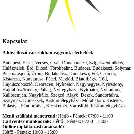
Kapcsolat
A következő városokban vagyunk elérhetőek
Budapest, Ecser, Vecsés, Gyál, Dunaharaszti, Szigetszentmiklós,
Halásztelek, Érd, Diósd, Törökbálint, Budaörs, Budakeszi, Solymár,
Pilisborosjenő, Üröm, Budakalász, Dunakeszi, Fót, Csömör,
Kistarcsa, Nagytarcsa, Pécel, Maglód, Biatorbágy, Göd,
Hajdúszoboszló, Debrecen, Nyírbátor, Nagyhegyes, Nyiradony,
Hajdúböszörmény, Pallag, Nyíregyháza, Nyirbátor, Nyiradony,
Kállósemjén, Nagykálló, Szeged, Algyõ, Deszk, Sándorfalva,
Szatymaz, Domaszék, Kiskunfélegyháza, Mórahalom, Kistelek,
Balástya, Sándorfalva, Kecskemét, Városföld, Kiskunfélegyháza
Menü szállítási menetrend:
Hétfő - Péntek: 07:00 - 11:00
Call center munkaórák:
Hétfő - Péntek: 07:00 - 15:00
Online tàplàlkozàsi tanàcsadò:
Hétfő - Péntek: 10:00 - 15:00