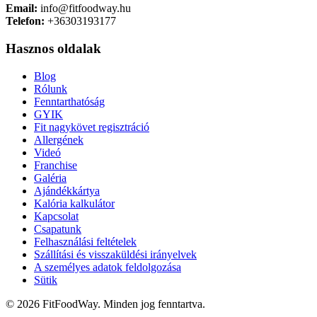
Email:
info@fitfoodway.hu
Telefon:
+36303193177
Hasznos oldalak
Blog
Rólunk
Fenntarthatóság
GYIK
Fit nagykövet regisztráció
Allergének
Videó
Franchise
Galéria
Ajándékkártya
Kalória kalkulátor
Kapcsolat
Csapatunk
Felhasználási feltételek
Szállítási és visszaküldési irányelvek
A személyes adatok feldolgozása
Sütik
© 2026 FitFoodWay. Minden jog fenntartva.