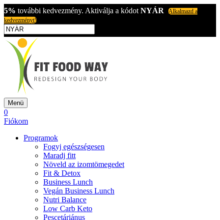
5%
további kedvezmény. Aktiválja a kódot
NYÁR
Alkalmazd a
kedvezményt!
Menü
0
Fiókom
Programok
Fogyj egészségesen
Maradj fitt
Növeld az izomtömegedet
Fit & Detox
Business Lunch
Vegán Business Lunch
Nutri Balance
Low Carb Keto
Pescetáriánus