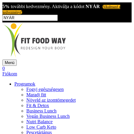
5%
további kedvezmény. Aktiválja a kódot
NYÁR
Alkalmazd a
kedvezményt!
Menü
0
Fiókom
Programok
Fogyj egészségesen
Maradj fitt
Növeld az izomtömegedet
Fit & Detox
Business Lunch
Vegán Business Lunch
Nutri Balance
Low Carb Keto
Pescetáriánus