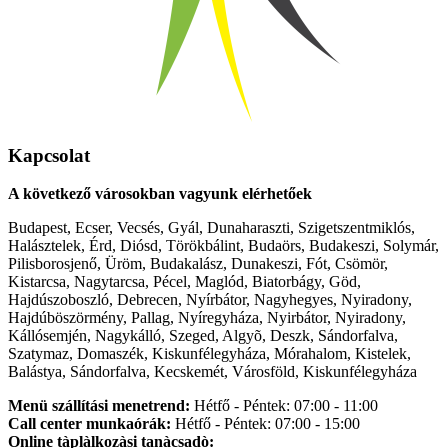
Kapcsolat
A következő városokban vagyunk elérhetőek
Budapest, Ecser, Vecsés, Gyál, Dunaharaszti, Szigetszentmiklós,
Halásztelek, Érd, Diósd, Törökbálint, Budaörs, Budakeszi, Solymár,
Pilisborosjenő, Üröm, Budakalász, Dunakeszi, Fót, Csömör,
Kistarcsa, Nagytarcsa, Pécel, Maglód, Biatorbágy, Göd,
Hajdúszoboszló, Debrecen, Nyírbátor, Nagyhegyes, Nyiradony,
Hajdúböszörmény, Pallag, Nyíregyháza, Nyirbátor, Nyiradony,
Kállósemjén, Nagykálló, Szeged, Algyõ, Deszk, Sándorfalva,
Szatymaz, Domaszék, Kiskunfélegyháza, Mórahalom, Kistelek,
Balástya, Sándorfalva, Kecskemét, Városföld, Kiskunfélegyháza
Menü szállítási menetrend:
Hétfő - Péntek: 07:00 - 11:00
Call center munkaórák:
Hétfő - Péntek: 07:00 - 15:00
Online tàplàlkozàsi tanàcsadò: