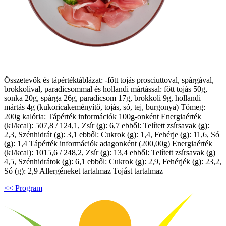
Összetevők és tápértéktáblázat: -főtt tojás prosciuttoval, spárgával,
brokkolival, paradicsommal és hollandi mártással: főtt tojás 50g,
sonka 20g, spárga 26g, paradicsom 17g, brokkoli 9g, hollandi
mártás 4g (kukoricakeményítő, tojás, só, tej, burgonya) Tömeg:
200g kalória: Tápérték információk 100g-onként Energiaérték
(kJ/kcal): 507,8 / 124,1, Zsír (g): 6,7 ebből: Telített zsírsavak (g):
2,3, Szénhidrát (g): 3,1 ebből: Cukrok (g): 1,4, Fehérje (g): 11,6, Só
(g): 1,4 Tápérték információk adagonként (200,00g) Energiaérték
(kJ/kcal): 1015,6 / 248,2, Zsír (g): 13,4 ebből: Telített zsírsavak (g)
4,5, Szénhidrátok (g): 6,1 ebből: Cukrok (g): 2,9, Fehérjék (g): 23,2,
Só (g): 2,9 Allergéneket tartalmaz Tojást tartalmaz
<< Program