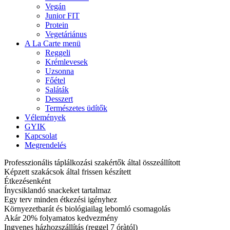
Vegán
Junior FIT
Protein
Vegetáriánus
A La Carte menü
Reggeli
Krémlevesek
Uzsonna
Főétel
Saláták
Desszert
Természetes üdítők
Vélemények
GYIK
Kapcsolat
Megrendelés
Professzionális táplálkozási szakértők által összeállított
Képzett szakácsok által frissen készített
Étkezésenként
Ínycsiklandó snackeket tartalmaz
Egy terv minden étkezési igényhez
Környezetbarát és biológiailag lebomló csomagolás
Akár 20% folyamatos kedvezmény
Ingyenes házhozszállítás (reggel 7 óràtól)