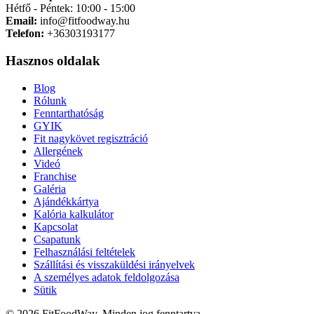
Hétfő - Péntek: 10:00 - 15:00
Email:
info@fitfoodway.hu
Telefon:
+36303193177
Hasznos oldalak
Blog
Rólunk
Fenntarthatóság
GYIK
Fit nagykövet regisztráció
Allergének
Videó
Franchise
Galéria
Ajándékkártya
Kalória kalkulátor
Kapcsolat
Csapatunk
Felhasználási feltételek
Szállítási és visszaküldési irányelvek
A személyes adatok feldolgozása
Sütik
© 2026 FitFoodWay. Minden jog fenntartva.