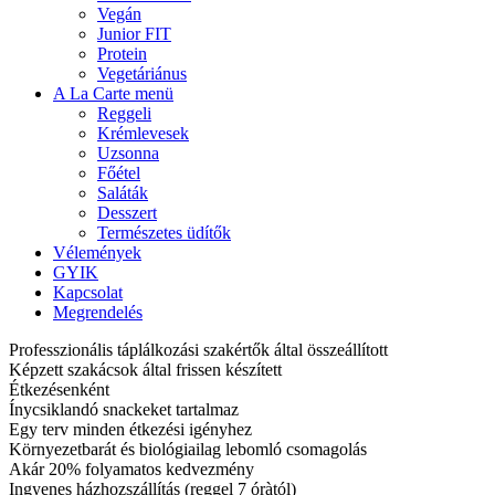
Vegán
Junior FIT
Protein
Vegetáriánus
A La Carte menü
Reggeli
Krémlevesek
Uzsonna
Főétel
Saláták
Desszert
Természetes üdítők
Vélemények
GYIK
Kapcsolat
Megrendelés
Professzionális táplálkozási szakértők által összeállított
Képzett szakácsok által frissen készített
Étkezésenként
Ínycsiklandó snackeket tartalmaz
Egy terv minden étkezési igényhez
Környezetbarát és biológiailag lebomló csomagolás
Akár 20% folyamatos kedvezmény
Ingyenes házhozszállítás (reggel 7 óràtól)