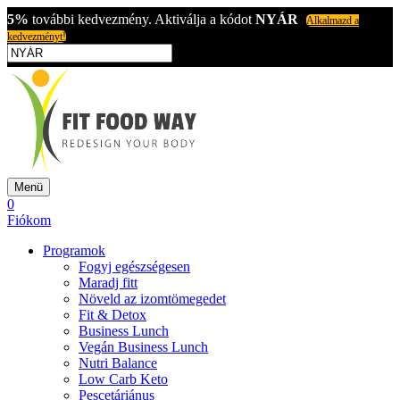
5%
további kedvezmény. Aktiválja a kódot
NYÁR
Alkalmazd a
kedvezményt!
Menü
0
Fiókom
Programok
Fogyj egészségesen
Maradj fitt
Növeld az izomtömegedet
Fit & Detox
Business Lunch
Vegán Business Lunch
Nutri Balance
Low Carb Keto
Pescetáriánus