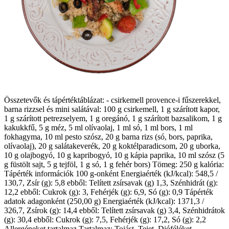
Összetevők és tápértéktáblázat: - csirkemell provence-i fűszerekkel,
barna rizzsel és mini salátával: 100 g csirkemell, 1 g szárított kapor,
1 g szárított petrezselyem, 1 g oregánó, 1 g szárított bazsalikom, 1 g
kakukkfű, 5 g méz, 5 ml olívaolaj, 1 ml só, 1 ml bors, 1 ml
fokhagyma, 10 ml pesto szósz, 20 g barna rizs (só, bors, paprika,
olívaolaj), 20 g salátakeverék, 20 g koktélparadicsom, 20 g uborka,
10 g olajbogyó, 10 g kapribogyó, 10 g kápia paprika, 10 ml szósz (5
g füstölt sajt, 5 g tejföl, 1 g só, 1 g fehér bors) Tömeg: 250 g kalória:
Tápérték információk 100 g-onként Energiaérték (kJ/kcal): 548,5 /
130,7, Zsír (g): 5,8 ebből: Telített zsírsavak (g) 1,3, Szénhidrát (g):
12,2 ebből: Cukrok (g): 3, Fehérjék (g): 6,9, Só (g): 0,9 Tápérték
adatok adagonként (250,00 g) Energiaérték (kJ/kcal): 1371,3 /
326,7, Zsírok (g): 14,4 ebből: Telített zsírsavak (g) 3,4, Szénhidrátok
(g): 30,4 ebből: Cukrok (g): 7,5, Fehérjék (g): 17,2, Só (g): 2,2
Allergéneket tartalmaz Tartalmaz: Tojást, Tejet, Dióféléket