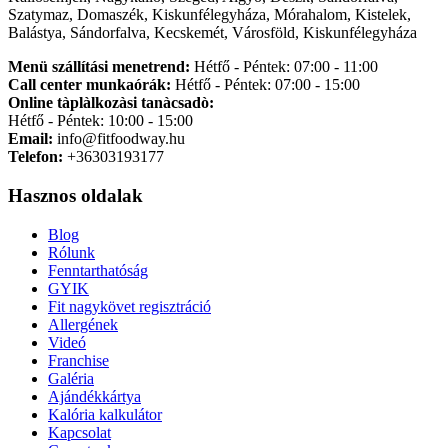
Szatymaz, Domaszék, Kiskunfélegyháza, Mórahalom, Kistelek,
Balástya, Sándorfalva, Kecskemét, Városföld, Kiskunfélegyháza
Menü szállítási menetrend:
Hétfő - Péntek: 07:00 - 11:00
Call center munkaórák:
Hétfő - Péntek: 07:00 - 15:00
Online tàplàlkozàsi tanàcsadò:
Hétfő - Péntek: 10:00 - 15:00
Email:
info@fitfoodway.hu
Telefon:
+36303193177
Hasznos oldalak
Blog
Rólunk
Fenntarthatóság
GYIK
Fit nagykövet regisztráció
Allergének
Videó
Franchise
Galéria
Ajándékkártya
Kalória kalkulátor
Kapcsolat