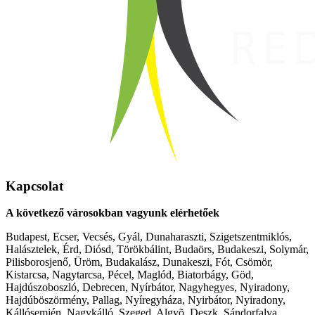
Kapcsolat
A következő városokban vagyunk elérhetőek
Budapest, Ecser, Vecsés, Gyál, Dunaharaszti, Szigetszentmiklós,
Halásztelek, Érd, Diósd, Törökbálint, Budaörs, Budakeszi, Solymár,
Pilisborosjenő, Üröm, Budakalász, Dunakeszi, Fót, Csömör,
Kistarcsa, Nagytarcsa, Pécel, Maglód, Biatorbágy, Göd,
Hajdúszoboszló, Debrecen, Nyírbátor, Nagyhegyes, Nyiradony,
Hajdúböszörmény, Pallag, Nyíregyháza, Nyirbátor, Nyiradony,
Kállósemjén, Nagykálló, Szeged, Algyõ, Deszk, Sándorfalva,