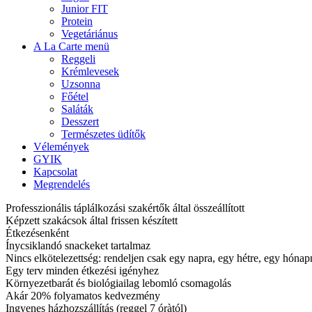
Junior FIT
Protein
Vegetáriánus
A La Carte menü
Reggeli
Krémlevesek
Uzsonna
Főétel
Saláták
Desszert
Természetes üdítők
Vélemények
GYIK
Kapcsolat
Megrendelés
Professzionális táplálkozási szakértők által összeállított
Képzett szakácsok által frissen készített
Étkezésenként
Ínycsiklandó snackeket tartalmaz
Nincs elkötelezettség: rendeljen csak egy napra, egy hétre, egy hóna
Egy terv minden étkezési igényhez
Környezetbarát és biológiailag lebomló csomagolás
Akár 20% folyamatos kedvezmény
Ingyenes házhozszállítás (reggel 7 óràtól)