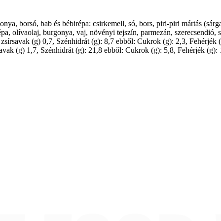
gonya, borsó, bab és bébirépa: csirkemell, só, bors, piri-piri mártás (sár
épa, olívaolaj, burgonya, vaj, növényi tejszín, parmezán, szerecsendió,
tt zsírsavak (g) 0,7, Szénhidrát (g): 8,7 ebből: Cukrok (g): 2,3, Fehérjé
rsavak (g) 1,7, Szénhidrát (g): 21,8 ebből: Cukrok (g): 5,8, Fehérjék (g): 