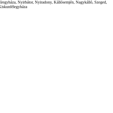
íregyháza, Nyirbátor, Nyiradony, Kállósemjén, Nagykálló, Szeged,
Kiskunfélegyháza