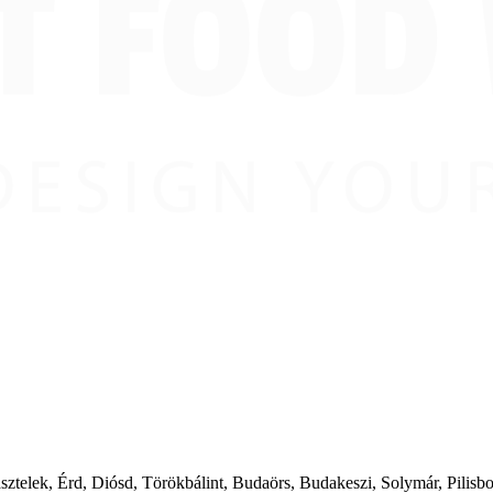
ásztelek, Érd, Diósd, Törökbálint, Budaörs, Budakeszi, Solymár, Pilis