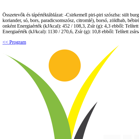
Összetevők és tápértéktáblázat: -Csirkemell piri-piri szószba: sült bur
koriander, só, bors, paradicsomszósz, citromlé), borsó, zöldbab, bébir
onként Energiaérték (kJ/kcal): 452 / 108,3, Zsír (g): 4,3 ebből: Telíte
Energiaérték (kJ/kcal): 1130 / 270,6, Zsír (g): 10,8 ebből: Telített zsí
<< Program