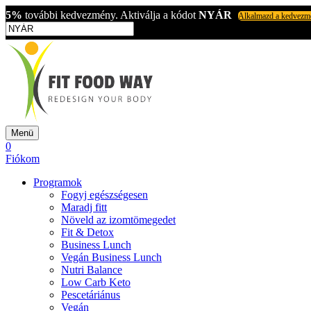
5%
további kedvezmény. Aktiválja a kódot
NYÁR
Alkalmazd a kedvezm
Menü
0
Fiókom
Programok
Fogyj egészségesen
Maradj fitt
Növeld az izomtömegedet
Fit & Detox
Business Lunch
Vegán Business Lunch
Nutri Balance
Low Carb Keto
Pescetáriánus
Vegán