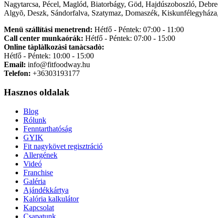
Nagytarcsa, Pécel, Maglód, Biatorbágy, Göd, Hajdúszoboszló, Debre
Algyõ, Deszk, Sándorfalva, Szatymaz, Domaszék, Kiskunfélegyháza,
Menü szállítási menetrend:
Hétfő - Péntek: 07:00 - 11:00
Call center munkaórák:
Hétfő - Péntek: 07:00 - 15:00
Online tàplàlkozàsi tanàcsadò:
Hétfő - Péntek: 10:00 - 15:00
Email:
info@fitfoodway.hu
Telefon:
+36303193177
Hasznos oldalak
Blog
Rólunk
Fenntarthatóság
GYIK
Fit nagykövet regisztráció
Allergének
Videó
Franchise
Galéria
Ajándékkártya
Kalória kalkulátor
Kapcsolat
Csapatunk