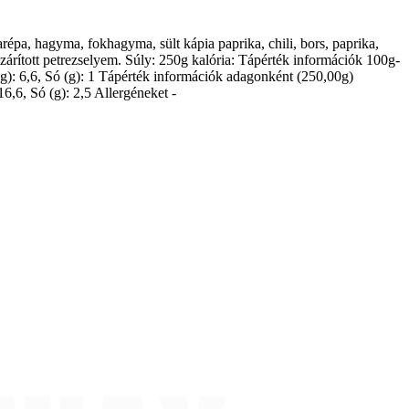
garépa, hagyma, fokhagyma, sült kápia paprika, chili, bors, paprika,
 szárított petrezselyem. Súly: 250g kalória: Tápérték információk 100g-
k (g): 6,6, Só (g): 1 Tápérték információk adagonként (250,00g)
16,6, Só (g): 2,5 Allergéneket -