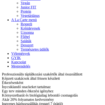
Vegán
Junior FIT
Protein
Vegetáriánus
A La Carte menü
Reggeli
Krémlevesek
Uzsonna
Főétel
Saláták
Desszert
Természetes üdítők
Vélemények
GYIK
Kapcsolat
Megrendelés
Professzionális táplálkozási szakértők által összeállított
Képzett szakácsok által frissen készített
Étkezésenként
Ínycsiklandó snackeket tartalmaz
Egy terv minden étkezési igényhez
Környezetbarát és biológiailag lebomló csomagolás
Akár 20% folyamatos kedvezmény
Ingyenes házhozszállítás (reggel 7 óràtól)