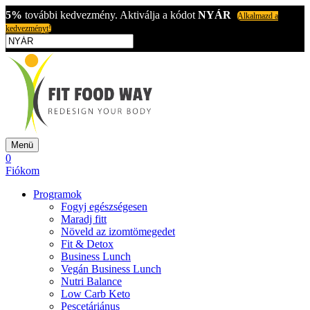
5%
további kedvezmény. Aktiválja a kódot
NYÁR
Alkalmazd a
kedvezményt!
Menü
0
Fiókom
Programok
Fogyj egészségesen
Maradj fitt
Növeld az izomtömegedet
Fit & Detox
Business Lunch
Vegán Business Lunch
Nutri Balance
Low Carb Keto
Pescetáriánus