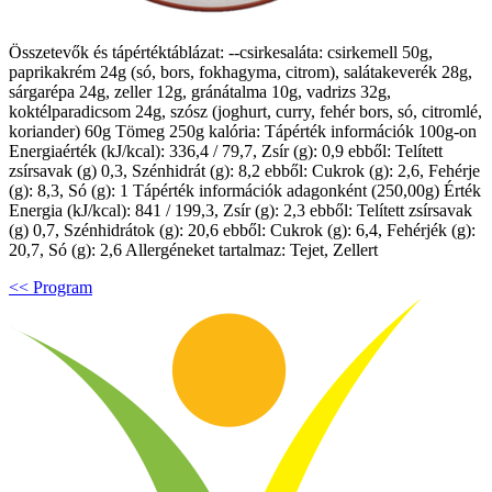
Összetevők és tápértéktáblázat: --csirkesaláta: csirkemell 50g,
paprikakrém 24g (só, bors, fokhagyma, citrom), salátakeverék 28g,
sárgarépa 24g, zeller 12g, gránátalma 10g, vadrizs 32g,
koktélparadicsom 24g, szósz (joghurt, curry, fehér bors, só, citromlé,
koriander) 60g Tömeg 250g kalória: Tápérték információk 100g-on
Energiaérték (kJ/kcal): 336,4 / 79,7, Zsír (g): 0,9 ebből: Telített
zsírsavak (g) 0,3, Szénhidrát (g): 8,2 ebből: Cukrok (g): 2,6, Fehérje
(g): 8,3, Só (g): 1 Tápérték információk adagonként (250,00g) Érték
Energia (kJ/kcal): 841 / 199,3, Zsír (g): 2,3 ebből: Telített zsírsavak
(g) 0,7, Szénhidrátok (g): 20,6 ebből: Cukrok (g): 6,4, Fehérjék (g):
20,7, Só (g): 2,6 Allergéneket tartalmaz: Tejet, Zellert
<< Program