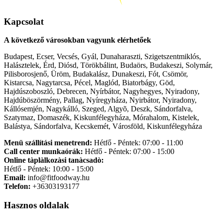
Kapcsolat
A következő városokban vagyunk elérhetőek
Budapest, Ecser, Vecsés, Gyál, Dunaharaszti, Szigetszentmiklós,
Halásztelek, Érd, Diósd, Törökbálint, Budaörs, Budakeszi, Solymár,
Pilisborosjenő, Üröm, Budakalász, Dunakeszi, Fót, Csömör,
Kistarcsa, Nagytarcsa, Pécel, Maglód, Biatorbágy, Göd,
Hajdúszoboszló, Debrecen, Nyírbátor, Nagyhegyes, Nyiradony,
Hajdúböszörmény, Pallag, Nyíregyháza, Nyirbátor, Nyiradony,
Kállósemjén, Nagykálló, Szeged, Algyõ, Deszk, Sándorfalva,
Szatymaz, Domaszék, Kiskunfélegyháza, Mórahalom, Kistelek,
Balástya, Sándorfalva, Kecskemét, Városföld, Kiskunfélegyháza
Menü szállítási menetrend:
Hétfő - Péntek: 07:00 - 11:00
Call center munkaórák:
Hétfő - Péntek: 07:00 - 15:00
Online tàplàlkozàsi tanàcsadò:
Hétfő - Péntek: 10:00 - 15:00
Email:
info@fitfoodway.hu
Telefon:
+36303193177
Hasznos oldalak